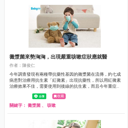
黴漿菌來勢洶洶，出現嚴重咳嗽症狀應就醫
作者：陳俊仁
今年調查發現有兩種帶抗藥性基因的黴漿菌在流傳，約七成
病患對治療用抗生素「紅黴素」出現抗藥性，所以用紅黴素
治療效果不佳，需要使用到後線的抗生素，而且今年重症的
病患也增加，可能會進入大流行期，家長要多注意。
收藏
關鍵字：
黴漿菌
、
咳嗽