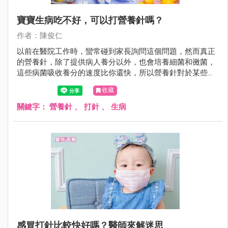
寶寶生病吃不好，可以打營養針嗎？
作者：陳俊仁
以前在醫院工作時，蠻常碰到家長詢問這個問題，然而真正
的營養針，除了提供病人養分以外，也會培養細菌和黴菌，
這些病菌吸收養分的速度比你還快，所以營養針對於某些人
來說並不是補品，很可能反而是「毒藥」。
收藏
關鍵字：
營養針
、
打針
、
生病
感冒打針比較快好嗎？醫師來解迷思