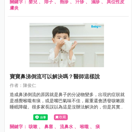
關鍵字：
嬰兒
、
痱子
、
熱疹
、
汗疹
、
濕疹
、
異位性皮
膚炎
寶寶鼻涕倒流可以解決嗎？醫師這樣說
作者：陳俊仁
造成鼻涕倒流的原因就是鼻子的分泌物變多，出現的症狀就
是感覺喉嚨有痰，或是嘴巴氣味不佳，嚴重還會誘發咳嗽跟
睡眠障礙。很多家長誤以為這是沒辦法解決的，但是其實可
以這麼做......
收藏
關鍵字：
咳嗽
、
鼻塞
、
流鼻水
、
喉嚨
、
痰