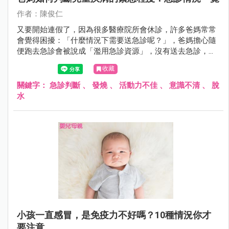
作者：陳俊仁
又要開始連假了，因為很多醫療院所會休診，許多爸媽常常
會覺得困擾：「什麼情況下需要送急診呢？」，爸媽擔心隨
便跑去急診會被說成「濫用急診資源」，沒有送去急診，又
怕延誤小孩病情，所以就陷入兩難。
收藏
關鍵字：
急診判斷
、
發燒
、
活動力不佳
、
意識不清
、
脫
水
小孩一直感冒，是免疫力不好嗎？10種情況你才
要注意