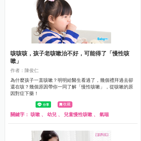
咳咳咳，孩子老咳嗽治不好，可能得了「慢性咳
嗽」
作者：陳俊仁
為什麼孩子一直咳嗽？明明給醫生看過了，幾個禮拜過去卻
還在咳？幾個原因帶你一同了解「慢性咳嗽」，從咳嗽的原
因對症下藥！
收藏
關鍵字：
咳嗽
、
幼兒
、
兒童慢性咳嗽
、
氣喘