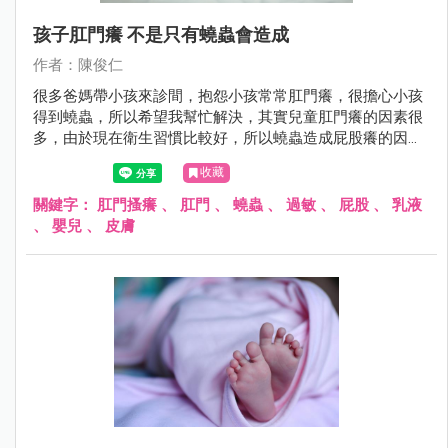
孩子肛門癢 不是只有蟯蟲會造成
作者：陳俊仁
很多爸媽帶小孩來診間，抱怨小孩常常肛門癢，很擔心小孩
得到蟯蟲，所以希望我幫忙解決，其實兒童肛門癢的因素很
多，由於現在衛生習慣比較好，所以蟯蟲造成屁股癢的因
素，已經不常看到了。
收藏
關鍵字：
肛門搔癢
、
肛門
、
蟯蟲
、
過敏
、
屁股
、
乳液
、
嬰兒
、
皮膚