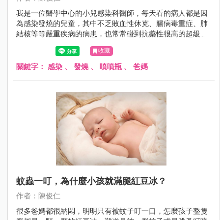
我是一位醫學中心的小兒感染科醫師，每天看的病人都是因
為感染發燒的兒童，其中不乏敗血性休克、腸病毒重症、肺
結核等等嚴重疾病的病患，也常常碰到抗藥性很高的超級細
菌，偏偏我是兩個25周極度早產兒的爸爸，我都開玩笑說：
收藏
「我是個很髒的爸爸」，可是兩個寶寶卻是抵抗力很差的早
產兒，難道我都不要抱寶寶嗎？那我平常是怎麼做的呢？
關鍵字：
感染
、
發燒
、
噴噴瓶
、
爸媽
蚊蟲一叮，為什麼小孩就滿腿紅豆冰？
作者：陳俊仁
很多爸媽都很納悶，明明只有被蚊子叮一口，怎麼孩子整隻