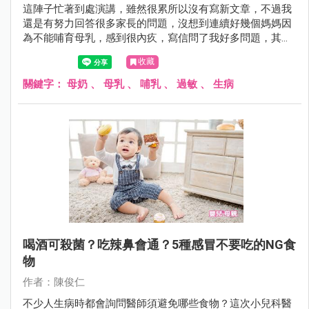
這陣子忙著到處演講，雖然很累所以沒有寫新文章，不過我
還是有努力回答很多家長的問題，沒想到連續好幾個媽媽因
為不能哺育母乳，感到很內疚，寫信問了我好多問題，其中
也有媽媽因此出現憂鬱傾向，我趁空檔寫下我的看法。
收藏
關鍵字：
母奶
、
母乳
、
哺乳
、
過敏
、
生病
喝酒可殺菌？吃辣鼻會通？5種感冒不要吃的NG食
物
作者：陳俊仁
不少人生病時都會詢問醫師須避免哪些食物？這次小兒科醫