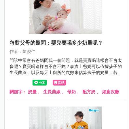
每對父母的疑問：嬰兒要喝多少奶量呢？
作者：陳俊仁
門診中常會有爸媽問我一個問題，就是寶寶喝這樣會不會太
多呢？寶寶喝這樣會不會不夠？事實上爸媽可以依據孩子的
生長曲線，以及每天上廁所的次數來估算孩子的奶量，若是
都在正常範圍內就不必太過於擔心囉！
收藏
關鍵字：
奶量
、
生長曲線
、
母奶
、
配方奶
、
如廁次數