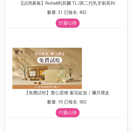
【試用募集】Richell利其爾 T.L.I第二代乳牙刷系列
數量: 21 已報名: 432
21篇心得
【免費試吃】實心蛋捲 窗花綻放｜彌月禮盒
數量: 10 已報名: 502
11篇心得