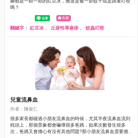
腳都是一顆一顆的紅豆冰，難道是被一群蚊子或是跳蚤叮咬
嗎？
收藏
關鍵字：
紅豆冰
、
丘疹性荨麻疹
、
蚊蟲叮咬
兒童流鼻血
作者：陳俊仁
很多家長都碰過小朋友流鼻血的時候，尤其半夜流鼻血流到
枕頭上，那個景象都會嚇壞很多爸媽，如果次數發生很多
次，爸媽又會擔心有沒有其他問題?那小朋友流鼻血需要擔