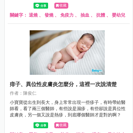
流感疫苗以後，隨機分成兩組，一組四到六小時吃退燒藥，
收藏
一組完全都不吃退燒藥，之後抽血檢驗身體產生的抗體量，
發現不管有沒有吃退燒藥，兩組兒童產生的抗體數量並沒有
關鍵字：
退燒
、
發燒
、
免疫力
、
抽血
、
抗體
、
嬰幼兒
明顯差別。
痱子、異位性皮膚炎怎麼分，這裡一次說清楚
作者：陳俊仁
小寶寶從出生到長大，身上常常出現一些疹子，有時帶給醫
師看，看了兩三個醫師，有些說是濕疹，有些卻說是異位性
皮膚炎，另一個又說是熱疹，到底哪個醫師才是對的啊？
收藏