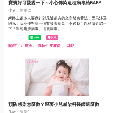
寶寶好可愛親一下～小心傳染這種病毒給BABY
作者：陳俊仁
網路上很多人要我針對最近很夯的文章發表看法，因為涉及
隱私，我不便對單一個案發表意見，不過我可以稍微介紹一
下「單純皰疹病毒」這隻病毒。
收藏
關鍵字：
皰疹
、
異位性皮膚炎
、
口腔
預防感染怎麼做？跟著小兒感染科醫師這麼做
作者：陳俊仁