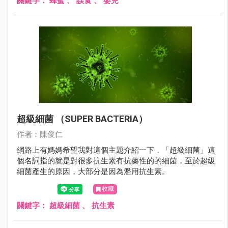
關鍵字：
蜂蜜
、
誤食
、
嬰兒
超級細菌 （SUPER BACTERIA）
作者：陳俊仁
網路上有媽媽希望我對這個主題介紹一下，「超級細菌」這
個名詞指的就是對很多抗生素有抗藥性的的細菌，至於超級
細菌產生的原因，大部分是因為濫用抗生素。
收藏
關鍵字：
超級細菌
、
抗生素