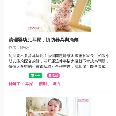
清理嬰幼兒耳屎，慎防器具與滴劑
作者：陳俊仁
到底要不要清耳屎呢？這個問題應該困擾很多家長，如果小
朋友能夠配合的話，清耳屎這件事情大概就不會成為問題，
偏偏大多數的小孩都採取不合作態度，清耳屎可能會造成受
傷，所以爸媽就困擾了。很多醫師都跟爸媽說；「不需要清
收藏
耳屎，耳屎會自己排出」。
關鍵字：
耳屎
、
滴劑
、
聽力