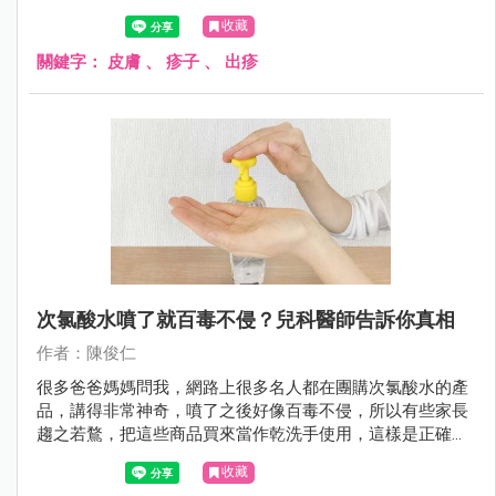
收藏
關鍵字：
皮膚
、
疹子
、
出疹
次氯酸水噴了就百毒不侵？兒科醫師告訴你真相
作者：陳俊仁
很多爸爸媽媽問我，網路上很多名人都在團購次氯酸水的產
品，講得非常神奇，噴了之後好像百毒不侵，所以有些家長
趨之若鶩，把這些商品買來當作乾洗手使用，這樣是正確的
嗎？
收藏