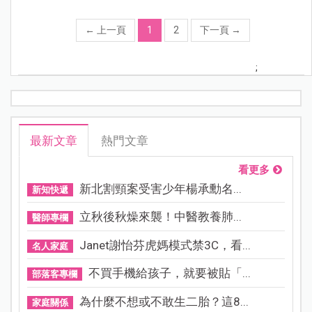
←
上一頁
1
2
下一頁
→
;
最新文章
熱門文章
看更多
新北割頸案受害少年楊承勳名...
新知快遞
立秋後秋燥來襲！中醫教養肺...
醫師專欄
Janet謝怡芬虎媽模式禁3C，看...
名人家庭
不買手機給孩子，就要被貼「...
部落客專欄
為什麼不想或不敢生二胎？這8...
家庭關係