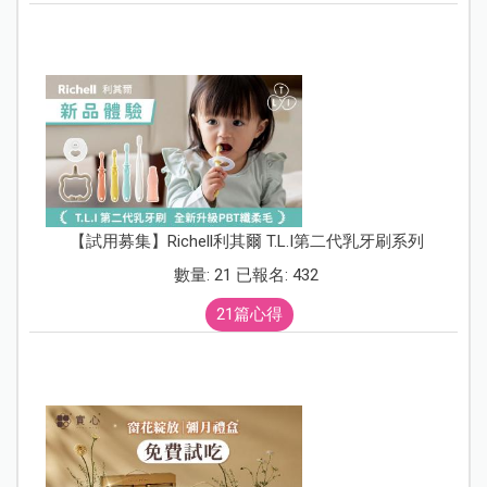
【試用募集】Richell利其爾 T.L.I第二代乳牙刷系列
數量: 21 已報名: 432
21篇心得