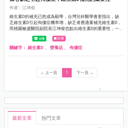
作者：江坤俊
維生素D的補充已然成為顯學，台灣兒科醫學會更指出，缺
乏維生素D引起佝僂症機率增，缺乏者應適量補充維生素D，
而桃園敏盛醫院副院長江坤俊也點出維生素D的重要性，一
起來看看。
收藏
關鍵字：
維生素D
、
營養品
、
佝僂症
←
上一頁
1
下一頁
→
;
最新文章
熱門文章