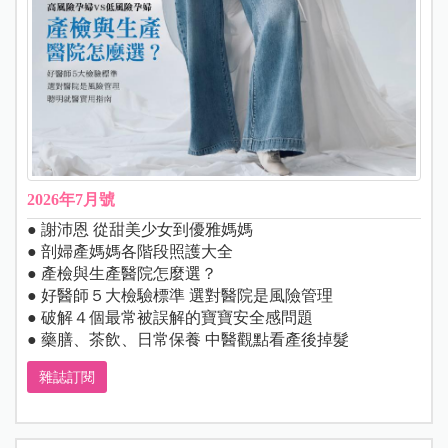
2026年7月號
● 謝沛恩 從甜美少女到優雅媽媽
● 剖婦產媽媽各階段照護大全
● 產檢與生產醫院怎麼選？
● 好醫師５大檢驗標準 選對醫院是風險管理
● 破解４個最常被誤解的寶寶安全感問題
● 藥膳、茶飲、日常保養 中醫觀點看產後掉髮
雜誌訂閱