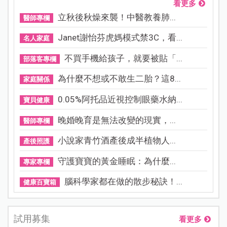
看更多
立秋後秋燥來襲！中醫教養肺...
醫師專欄
Janet謝怡芬虎媽模式禁3C，看...
名人家庭
不買手機給孩子，就要被貼「...
部落客專欄
為什麼不想或不敢生二胎？這8...
家庭關係
0.05%阿托品近視控制眼藥水納...
寶貝健康
晚婚晚育是無法改變的現實，...
醫師專欄
小說家青竹酒產後成半植物人...
產後照護
守護寶寶的黃金睡眠：為什麼...
專家專欄
腦科學家都在做的散步秘訣！...
健康百寶箱
試用募集
看更多