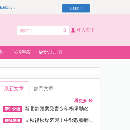
私權說明
。
我知道了
登入|註冊
師
採購年鑑
寵粉月月抽
最新文章
熱門文章
看更多
新北割頸案受害少年楊承勳名...
新知快遞
立秋後秋燥來襲！中醫教養肺...
醫師專欄