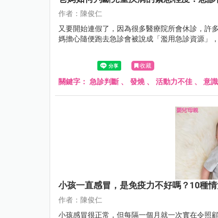
作者：陳俊仁
又要開始連假了，因為很多醫療院所會休診，許
媽擔心隨便跑去急診會被說成「濫用急診資源」
收藏
關鍵字：
急診判斷
、
發燒
、
活動力不佳
、
意識
小孩一直感冒，是免疫力不好嗎？10種
作者：陳俊仁
小孩感冒很正常，但每隔一個月就一次實在令照