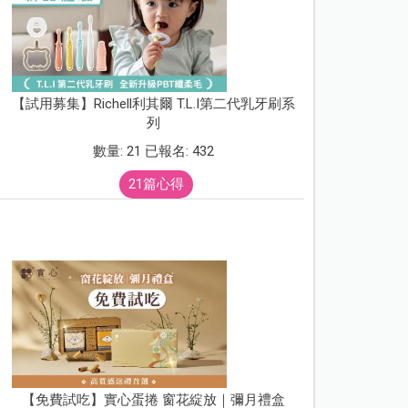
【試用募集】Richell利其爾 T.L.I第二代乳牙刷系
列
數量: 21 已報名: 432
21篇心得
【免費試吃】實心蛋捲 窗花綻放｜彌月禮盒