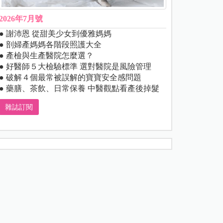
2026年7月號
● 謝沛恩 從甜美少女到優雅媽媽
● 剖婦產媽媽各階段照護大全
● 產檢與生產醫院怎麼選？
● 好醫師５大檢驗標準 選對醫院是風險管理
● 破解４個最常被誤解的寶寶安全感問題
● 藥膳、茶飲、日常保養 中醫觀點看產後掉髮
雜誌訂閱