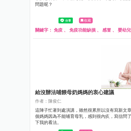
問題呢？
收藏
關鍵字：
免疫
、
免疫功能缺損
、
感冒
、
嬰幼兒
給沒辦法哺餵母奶媽媽的衷心建議
作者：陳俊仁
這陣子忙著到處演講，雖然很累所以沒有寫新文
個媽媽因為不能哺育母乳，感到很內疚，寫信問
下我的看法。