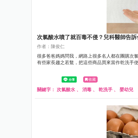
次氯酸水噴了就百毒不侵？兒科醫師告訴
作者：陳俊仁
很多爸爸媽媽問我，網路上很多名人都在團購次
有些家長趨之若鶩，把這些商品買來當作乾洗手
收藏
關鍵字：
次氯酸水
、
消毒
、
乾洗手
、
嬰幼兒