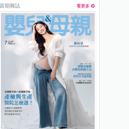
當期雜誌
看更多