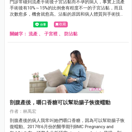
門診常碰到流產手術後子宮沾黏而不孕的病人，事實上流產
手術後有10%～15%的比例會有程度不一的子宮沾黏，而且
次數愈多，機會就愈高。沾黏的原因和病人體質與手術技巧
都有關係，以往並沒有預防的方法，不過2017年6月份的美
收藏
國生殖醫學會期刊（Fertility and Sterility）有一項研究發現，
人工防沾黏材料可以預防流產手術後的子宮沾黏。
關鍵字：
流產
、
子宮裡
、
防沾黏
剖腹產後，嚼口香糖可以幫助腸子恢復蠕動
作者：林禹宏
剖腹產後的病人我常叫她們嚼口香糖，因為可以幫助腸子恢
復蠕動。2017年6月份的醫學期刊BMC Pregnancy and