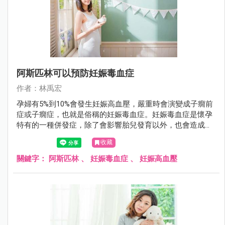
阿斯匹林可以預防妊娠毒血症
作者：林禹宏
孕婦有5%到10%會發生妊娠高血壓，嚴重時會演變成子癇前
症或子癇症，也就是俗稱的妊娠毒血症。妊娠毒血症是懷孕
特有的一種併發症，除了會影響胎兒發育以外，也會造成早
產，甚至危及孕婦及胎兒的生命。頂尖的新英格蘭醫學期刊
收藏
（New England Journal of Medicine）在2017年8月刊登一項
研究，證實低劑量阿斯匹林可以預防妊娠毒血症。
關鍵字：
阿斯匹林
、
妊娠毒血症
、
妊娠高血壓