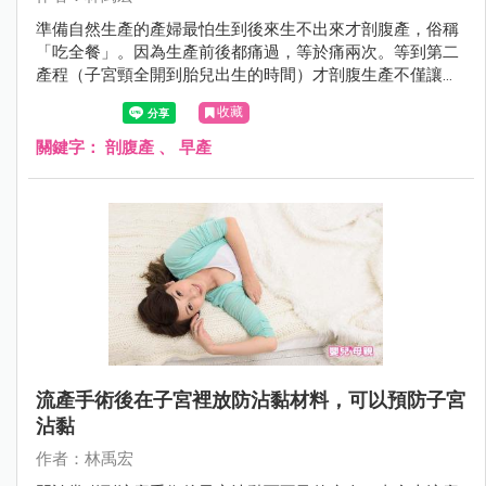
準備自然生產的產婦最怕生到後來生不出來才剖腹產，俗稱
「吃全餐」。因為生產前後都痛過，等於痛兩次。等到第二
產程（子宮頸全開到胎兒出生的時間）才剖腹生產不僅讓孕
婦受罪，還會增加一些併發症，例如傷口感染、子宮裂傷、
收藏
產後大出血等。2017年7月的美國婦產科學期刊（American
Journal of Obstetrics and Gynecology）有一項研究發現，
關鍵字：
剖腹產
、
早產
還會增加下一胎早產的機會。
流產手術後在子宮裡放防沾黏材料，可以預防子宮
沾黏
作者：林禹宏