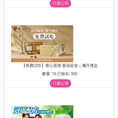
21篇心得
【免費試吃】實心蛋捲 窗花綻放｜彌月禮盒
數量: 10 已報名: 502
11篇心得