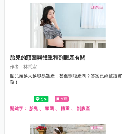
胎兒的頭圍與體重和剖腹產有關
作者：林禹宏
胎兒頭越大越容易難產，甚至剖腹產嗎？答案已經被證實
囉！
收藏
關鍵字：
胎兒
、
頭圍
、
體重
、
剖腹產