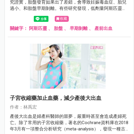
究證實，胎盤發育如果出了差錯，會導致妊娠毒血症、胎兒
過小、和胎盤早期剝離。有些研究發現，低劑量阿斯匹靈
（每天80～100毫克）有預防的效果，但是有些研究則認為
收藏
沒有差別。美國婦產科學期刊（American Journal of
Obstetrics and Gynecology）在2018年5月份有一項綜合分析
關鍵字：
阿斯匹靈
、
胎盤
、
早期剝離
、
產前出血
研究（meta-analysis），結論是低劑量的阿斯匹靈，的確可
以預防胎盤早期剝離和產前出血，只是跟劑量和使用時機有
關。
子宮收縮藥加止血藥，減少產後大出血
作者：林禹宏
產後大出血是婦產科醫師的噩夢，嚴重時甚至會造成產婦死
亡。除了常用的子宮收縮藥，著名的Cochrane資料庫在2018
年3月有一項整合分析研究（meta-analysis），發現一種古