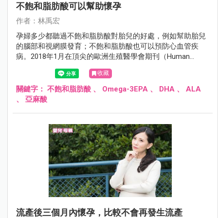
不飽和脂肪酸可以幫助懷孕
作者：林禹宏
孕婦多少都聽過不飽和脂肪酸對胎兒的好處，例如幫助胎兒
的腦部和視網膜發育；不飽和脂肪酸也可以預防心血管疾
病。2018年1月在頂尖的歐洲生殖醫學會期刊（Human
Reproduction）有一項哈佛大學的研究發現，不飽和脂肪酸
收藏
也會幫助懷孕。
關鍵字：
不飽和脂肪酸
、
Omega-3EPA
、
DHA
、
ALA
、
亞麻酸
流產後三個月內懷孕，比較不會再發生流產