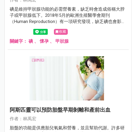
作者：林禹宏
碘是維持甲狀腺功能的必需營養素，缺乏時會造成俗稱大脖
子或甲狀腺低下。2018年5月的歐洲生殖醫學會期刊
（Human Reproduction）有一項研究發現，缺乏碘也會影響
懷孕。
收藏
關鍵字：
碘
、
懷孕
、
甲狀腺
阿斯匹靈可以預防胎盤早期剝離和產前出血
作者：林禹宏
胎盤的功能是供應胎兒氧氣和營養，並且幫助代謝。許多研