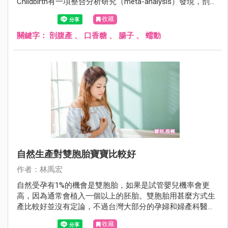
Childbirth有一項整合分析研究（meta-analysis）發現，剖腹
產後嚼口香糖可以幫助腸子恢復蠕動。這項研究是分析以往
收藏
關於剖腹產後嚼口香糖的研究，總共涵蓋10個研究，1659位
受試者。結論是嚼口香糖的產婦腸子恢復蠕動的時間提早了
關鍵字：
剖腹產
、
口香糖
、
腸子
、
蠕動
4.19小時，開始排氣的時間提早了5.91小時，開始排便的時
間提早了7.9小時，住院天數則減少0.3天。
自然生產對雙胞胎寶寶比較好
作者：林禹宏
自然受孕有1%的機會是雙胞胎，如果是試管嬰兒機率會更
高，因為通常會植入一個以上的胚胎。雙胞胎用甚麼方式生
產比較好並沒有定論，不過台灣大部分的孕婦和婦產科醫師
都認為剖腹產比較安全，所以大部份的雙胞胎孕婦會選擇剖
收藏