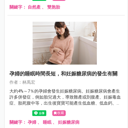
腹產。不過2017年6月的美國婦產科學會期刊（Obstetrics
and Gynecology）有一項研究發現，雙胞胎自然生產的併發
關鍵字：
自然產
、
雙胞胎
症比較少。
孕婦的睡眠時間長短，和妊娠糖尿病的發生有關
作者：林禹宏
大約4%～7％的孕婦會發生妊娠糖尿病。妊娠糖尿病會產生
許多併發症，例如胎兒過大，導致難產或剖腹產、妊娠毒血
症、胎死腹中等，出生後寶寶可能產生低血糖、低血鈣、黃
疸等。肥胖、家族史、或是體重增加太多和妊娠糖尿病的發
收藏
生有關。此外有些研究發現，睡太久和睡太少都會影響葡萄
糖的代謝，2017年4月的美國婦產科學期刊（American
關鍵字：
孕婦
、
睡眠
、
妊娠糖尿病
Journal of Obstetrics and Gynecology）有一項研究發現，