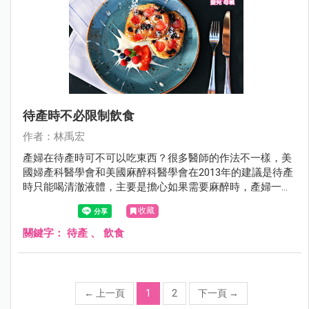
待產時不必限制飲食
作者：林禹宏
產婦在待產時可不可以吃東西？很多醫師的作法不一樣，美
國婦產科醫學會和美國麻醉科醫學會在2013年的建議是待產
時只能喝清澈液體，主要是擔心如果需要麻醉時，產婦一旦
嘔吐可能會嗆到或導致吸入性肺炎。甚至對一些高危險群的
收藏
產婦，例如過度肥胖、糖尿病、呼吸道有問題、或是可能需
要開刀的產婦則應該進一步限制水份。但是世界衛生組織則
關鍵字：
待產
、
飲食
認為不必限制飲食。
←
上一頁
1
2
下一頁
→