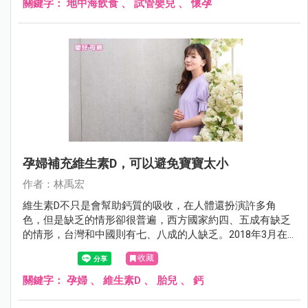
關鍵字：
地中海飲食
、
試管嬰兒
、
懷孕
孕婦補充維生素D，可以避免寶寶太小
作者：林禹宏
維生素D不只是會幫助鈣質的吸收，在人體還扮演許多角
色，但是缺乏的情形卻很普遍，西方國家約四、五成有缺乏
的情形，台灣和中國則有七、八成的人缺乏。2018年3月在
頂尖的內分泌和代謝期刊（Journal of Clinical Endocrinology
收藏
and Metabolism）有一項研究發現，孕婦補充維生素D還可
以預防胎兒太小。
關鍵字：
孕婦
、
維生素D
、
胎兒
、
鈣