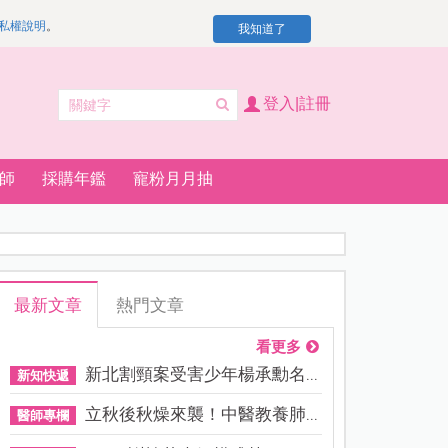
私權說明
。
我知道了
登入|註冊
師
採購年鑑
寵粉月月抽
最新文章
熱門文章
看更多
新北割頸案受害少年楊承勳名...
新知快遞
立秋後秋燥來襲！中醫教養肺...
醫師專欄