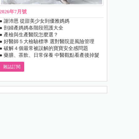
2026年7月號
● 謝沛恩 從甜美少女到優雅媽媽
● 剖婦產媽媽各階段照護大全
● 產檢與生產醫院怎麼選？
● 好醫師５大檢驗標準 選對醫院是風險管理
● 破解４個最常被誤解的寶寶安全感問題
● 藥膳、茶飲、日常保養 中醫觀點看產後掉髮
雜誌訂閱