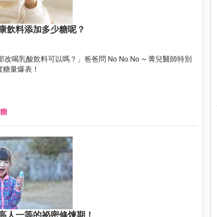
康飲料添加多少糖呢？
那改喝乳酸飲料可以嗎？」爸爸問 No No No ~ 菁兒醫師特別
實糖量爆表！
糖
高人一等的祕密修煉期！