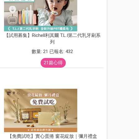
【試用募集】Richell利其爾 T.L.I第二代乳牙刷系
列
數量: 21 已報名: 432
21篇心得
【免費試吃】實心蛋捲 窗花綻放｜彌月禮盒