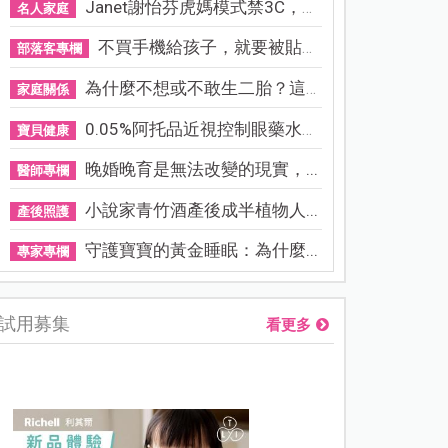
Janet謝怡芬虎媽模式禁3C，看...
名人家庭
不買手機給孩子，就要被貼「...
部落客專欄
為什麼不想或不敢生二胎？這8...
家庭關係
0.05%阿托品近視控制眼藥水納...
寶貝健康
晚婚晚育是無法改變的現實，...
醫師專欄
小說家青竹酒產後成半植物人...
產後照護
守護寶寶的黃金睡眠：為什麼...
專家專欄
試用募集
看更多