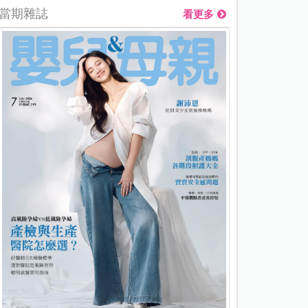
當期雜誌
看更多