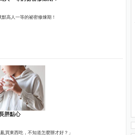
默默高人一等的祕密修煉期！
長胖點心
上亂買東西吃，不知道怎麼辦才好？」