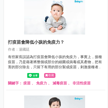
打疫苗會降低小孩的免疫力？
作者：湯國廷
有些家長誤認為打疫苗會降低小孩的免疫力，事實上，接種
疫苗，乃是藉著將整個或部分的細菌或病毒或其產物，把有
害的部分除去，只留下有用的部分製成疫苗，刺激接種者的
免疫系統，使接種者自己能產生危險性低卻類似自染感染的
收藏
免疫反應，也就是產生保護力（主動免疫）。 不可否認的，
預防重於治療。尤其對於傳染病，注射疫苗是抵抗傳染病最
關鍵字：
疫苗
、
免疫力
、
減毒疫苗
、
非活性疫苗
好的方法。