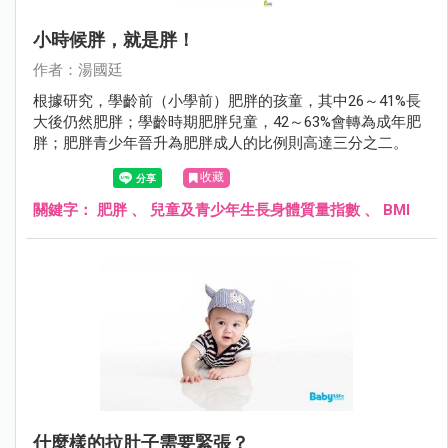
小時候胖，就是胖！
作者：湯國廷
根據研究，學齡前（小學前）肥胖的孩童，其中26～41%長
大後仍然肥胖；學齡時期肥胖兒童，42～63%會轉為成年肥
胖；肥胖青少年晉升為肥胖成人的比例則高達三分之二。
收藏
關鍵字：
肥胖
、
兒童及青少年生長身體質量指數
、
BMI
什麼樣的拉肚子需要緊張？