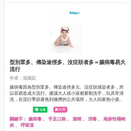
型別眾多、傳染途徑多、沒症狀者多＝腸病毒易大
流行
作者：湯國廷
腸病毒因為型別眾多、傳染途徑多元、沒症狀感染者多，所
以容易造成大流行。建議大人或小孩都要勤洗手，玩具常清
洗，在流行季節避免到擁擠的公共場所，大人回家抱小孩之
前要更衣和洗手，對於家中第二位感染腸病毒患者，因其所
收藏
接受的病毒量往往較高，嚴重度可能提高，更要小心有無重
症前兆。
關鍵字：
腸病毒
、
手足口病
、
酒精
、
消毒
、
疱疹性咽峽
炎
、
呼吸道