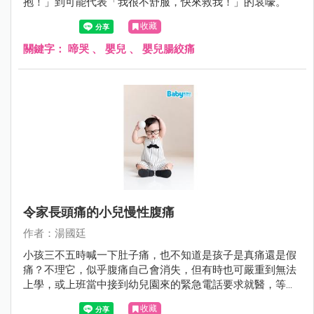
抱！」到可能代表「我很不舒服，快來救我！」的哀嚎。
收藏
關鍵字：
啼哭
、
嬰兒
、
嬰兒腸絞痛
令家長頭痛的小兒慢性腹痛
作者：湯國廷
小孩三不五時喊一下肚子痛，也不知道是孩子是真痛還是假
痛？不理它，似乎腹痛自己會消失，但有時也可嚴重到無法
上學，或上班當中接到幼兒園來的緊急電話要求就醫，等真
正帶小孩到醫院時，他又說不痛了。久而久之，腹痛好像是
收藏