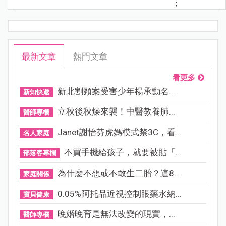
;
最新文章
熱門文章
看更多
新北割頸案受害少年楊承勳名...
新知快遞
立秋後秋燥來襲！中醫教養肺...
醫師專欄
Janet謝怡芬虎媽模式禁3C，看...
名人家庭
不買手機給孩子，就要被貼「...
部落客專欄
為什麼不想或不敢生二胎？這8...
家庭關係
0.05%阿托品近視控制眼藥水納...
寶貝健康
晚婚晚育是無法改變的現實，...
醫師專欄