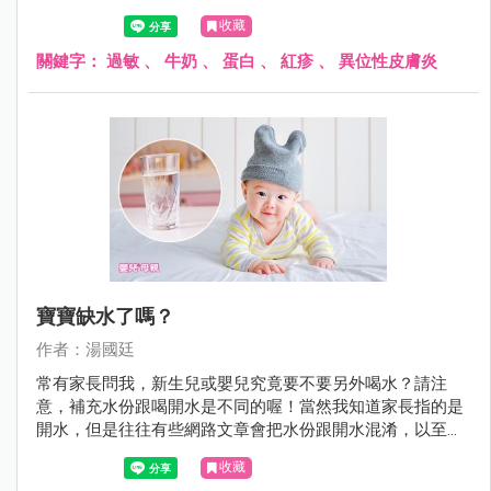
生了過敏症狀。
收藏
關鍵字：
過敏
、
牛奶
、
蛋白
、
紅疹
、
異位性皮膚炎
寶寶缺水了嗎？
作者：湯國廷
常有家長問我，新生兒或嬰兒究竟要不要另外喝水？請注
意，補充水份跟喝開水是不同的喔！當然我知道家長指的是
開水，但是往往有些網路文章會把水份跟開水混淆，以至於
家長霧裡看花，不知究竟是哪一篇文章說的是對的。
收藏