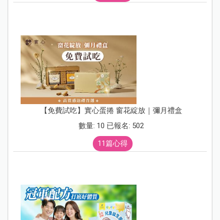
【免費試吃】實心蛋捲 窗花綻放｜彌月禮盒
數量: 10 已報名: 502
11篇心得