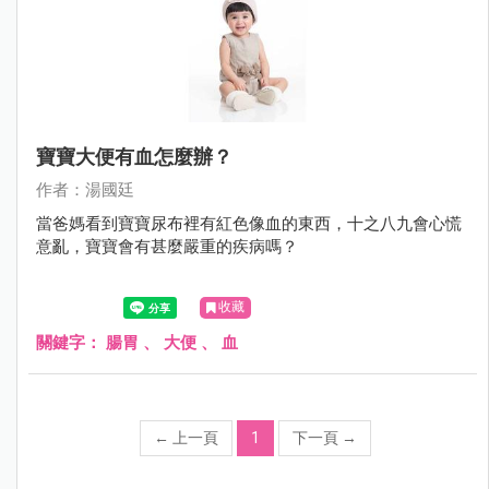
寶寶大便有血怎麼辦？
作者：湯國廷
當爸媽看到寶寶尿布裡有紅色像血的東西，十之八九會心慌
意亂，寶寶會有甚麼嚴重的疾病嗎？
收藏
關鍵字：
腸胃
、
大便
、
血
←
上一頁
1
下一頁
→