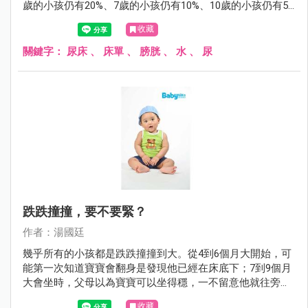
歲的小孩仍有20%、7歲的小孩仍有10%、10歲的小孩仍有5%
會尿床。尿床雖然稱不上什麼嚴重的醫療問題，但對父母或
收藏
小孩而言，尿床這件事，有時卻是沉重的打擊。
關鍵字：
尿床
、
床單
、
膀胱
、
水
、
尿
跌跌撞撞，要不要緊？
作者：湯國廷
幾乎所有的小孩都是跌跌撞撞到大。從4到6個月大開始，可
能第一次知道寶寶會翻身是發現他已經在床底下；7到9個月
大會坐時，父母以為寶寶可以坐得穩，一不留意他就往旁或
後傾倒；1歲剛會走路，搖搖晃晃，一不小心，不是往前就
收藏