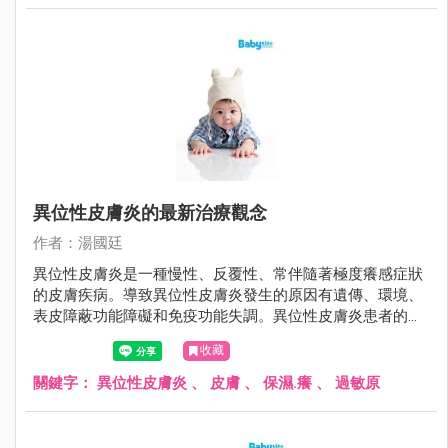
異位性皮膚炎的最新治療觀念
作者：湯國廷
異位性皮膚炎是一種慢性、反覆性、常伴隨著極度癢感症狀
的皮膚疾病。導致異位性皮膚炎發生的原因有遺傳、環境、
表皮障蔽功能障礙和免疫功能失調。異位性皮膚炎患者的皮
膚角質層因為fillaggrin（一種存在於人體表皮中的蛋白質）
收藏
缺陷、神經醯胺（ceremide）降低，導致皮膚的表皮障蔽功
能缺損、保水能力差、表皮上的細菌過度增生，讓過敏原易
關鍵字：
異位性皮膚炎
、
皮膚
、
保濕.癢
、
過敏原
滲透而引起過敏發炎反應，皮膚因而產生乾癢的現象。而因
為癢而搔抓，往往會刺激破壞皮膚，使得問題更加嚴重，造
成惡性循環。