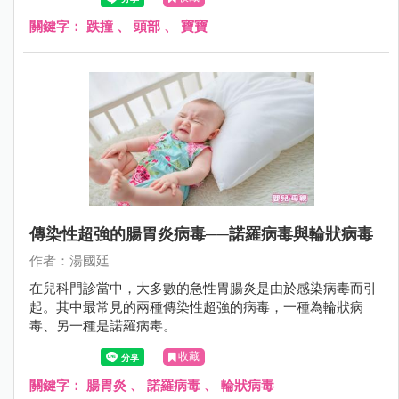
是往後撲倒；更不用說，2歲時爬上爬下，不知天高地厚，
沒有懼高症，很容易從椅子或沙發上摔下來。
關鍵字：
跌撞
、
頭部
、
寶寶
傳染性超強的腸胃炎病毒──諾羅病毒與輪狀病毒
作者：湯國廷
在兒科門診當中，大多數的急性胃腸炎是由於感染病毒而引
起。其中最常見的兩種傳染性超強的病毒，一種為輪狀病
毒、另一種是諾羅病毒。
收藏
關鍵字：
腸胃炎
、
諾羅病毒
、
輪狀病毒