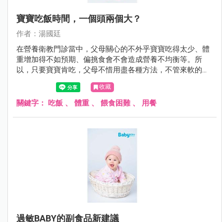
寶寶吃飯時間，一個頭兩個大？
作者：湯國廷
在營養衛教門診當中，父母關心的不外乎寶寶吃得太少、體
重增加得不如預期、偏挑食會不會造成營養不均衡等。所
以，只要寶寶肯吃，父母不惜用盡各種方法，不管來軟的或
是來硬的，甚至仿效老萊子娛親（只是這回對象是自己寶
收藏
寶）。但有些方法可能第一次有效，久了就失效，甚至造成
反效果，看到飯端出來就跑給父母追或緊閉雙唇。
關鍵字：
吃飯
、
體重
、
餵食困難
、
用餐
過敏BABY的副食品新建議