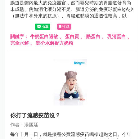
腸道是體內最大的免疫器官，然而嬰兒時期的胃腸道發育尚
未成熟、例如消化液分泌不足、腸道分泌的免疫球蛋白IgA少
（無法中和外來的抗原）、胃腸道黏膜的通透性較高，以上
的種種因素造成外來的過敏原很容易透過腸黏膜進入人體，
收藏
誘發過敏反應。
關鍵字：
牛奶蛋白過敏
、
蛋白質
、
酪蛋白
、
乳清蛋白
、
完全水解
、
部分水解配方奶粉
你打了流感疫苗沒？
作者：湯國廷
每年十月一日，就是接種公費流感疫苗鳴槍起跑之日。今年