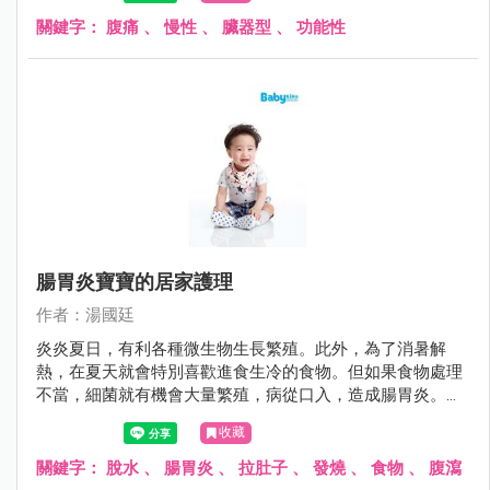
「狼來了」故事中的主角，雖然前幾次醫師都說目前沒問
題，但許多父母又怕因為疏忽大意而延誤病情，搞得一個頭
關鍵字：
腹痛
、
慢性
、
臟器型
、
功能性
兩個大。
腸胃炎寶寶的居家護理
作者：湯國廷
炎炎夏日，有利各種微生物生長繁殖。此外，為了消暑解
熱，在夏天就會特別喜歡進食生冷的食物。但如果食物處理
不當，細菌就有機會大量繁殖，病從口入，造成腸胃炎。腸
胃炎的症狀不外乎嘔吐與腹瀉，其症狀可輕可重，就醫之
收藏
前，如何避免進一步惡化，其實有些撇步。
關鍵字：
脫水
、
腸胃炎
、
拉肚子
、
發燒
、
食物
、
腹瀉