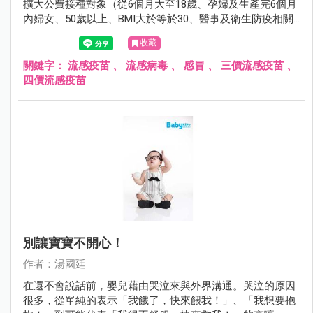
擴大公費接種對象（從6個月大至18歲、孕婦及生產完6個月
內婦女、50歲以上、BMI大於等於30、醫事及衛生防疫相關
人員、禽畜業及動物防疫相關人員、重大傷病患者、居住於
收藏
安養院等長期機構者、罕見疾病者），希望藉由擴大接種，
減少即將而來的流感威脅。
關鍵字：
流感疫苗
、
流感病毒
、
感冒
、
三價流感疫苗
、
四價流感疫苗
別讓寶寶不開心！
作者：湯國廷
在還不會說話前，嬰兒藉由哭泣來與外界溝通。哭泣的原因
很多，從單純的表示「我餓了，快來餵我！」、「我想要抱