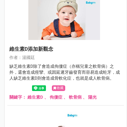
維生素D添加新觀念
作者：湯國廷
缺乏維生素D除了會造成佝僂症（亦稱兒童之軟骨病）之
外，還會造成痙攣、或因延遲牙齒發育而容易造成蛀牙，成
人缺乏維生素D則會造成骨軟化症，也就是成人軟骨病。
收藏
關鍵字：
維生素D
、
佝僂症
、
軟骨病
、
陽光