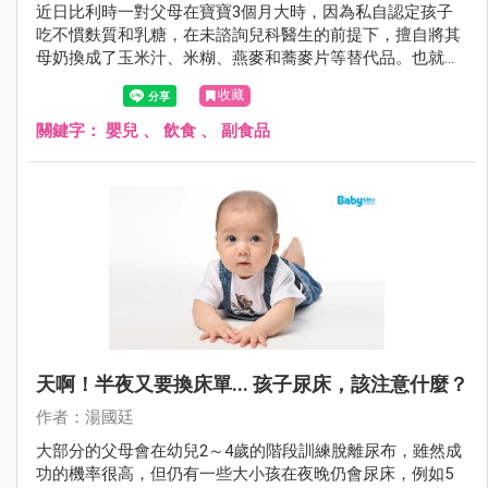
近日比利時一對父母在寶寶3個月大時，因為私自認定孩子
吃不慣麩質和乳糖，在未諮詢兒科醫生的前提下，擅自將其
母奶換成了玉米汁、米糊、燕麥和蕎麥片等替代品。也就是
用植物奶代替母乳對其進行餵養，不料4個月後，寶寶因營
收藏
養不良和嚴重脫水而死亡。
關鍵字：
嬰兒
、
飲食
、
副食品
天啊！半夜又要換床單... 孩子尿床，該注意什麼？
作者：湯國廷
大部分的父母會在幼兒2～4歲的階段訓練脫離尿布，雖然成
功的機率很高，但仍有一些大小孩在夜晚仍會尿床，例如5