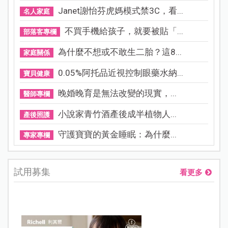
Janet謝怡芬虎媽模式禁3C，看...
名人家庭
不買手機給孩子，就要被貼「...
部落客專欄
為什麼不想或不敢生二胎？這8...
家庭關係
0.05%阿托品近視控制眼藥水納...
寶貝健康
晚婚晚育是無法改變的現實，...
醫師專欄
小說家青竹酒產後成半植物人...
產後照護
守護寶寶的黃金睡眠：為什麼...
專家專欄
試用募集
看更多