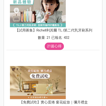
【試用募集】Richell利其爾 T.L.I第二代乳牙刷系列
數量: 21 已報名: 432
21篇心得
【免費試吃】實心蛋捲 窗花綻放｜彌月禮盒