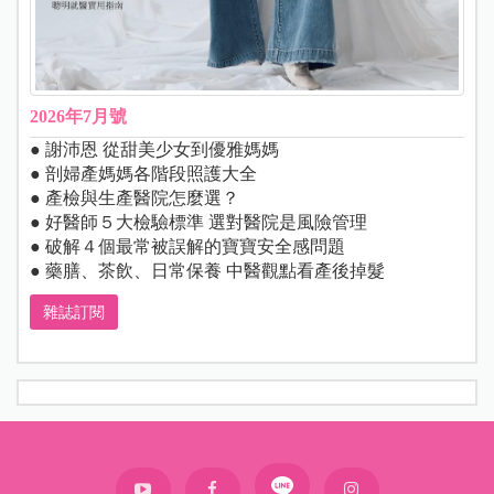
2026年7月號
● 謝沛恩 從甜美少女到優雅媽媽
● 剖婦產媽媽各階段照護大全
● 產檢與生產醫院怎麼選？
● 好醫師５大檢驗標準 選對醫院是風險管理
● 破解４個最常被誤解的寶寶安全感問題
● 藥膳、茶飲、日常保養 中醫觀點看產後掉髮
雜誌訂閱