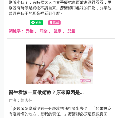
別說小孩了，有時候大人也會手癢把東西放進洞裡看看，更
別說有時候是異物不請自來。彥醫師用趣味的口吻，分享他
曾經在孩子的耳朵裡看到什麼～
收藏
關鍵字：
異物
、
耳朵
、
健康
、
兒童
醫生看診一直做衛教？原來原因是...
作者：陳彥任
「彥醫師怎麼看沒有一分鐘就把我打發出去？」「如果拔麻
有沒聽懂的地方，是我的責任。」彥醫師必須這樣認真回