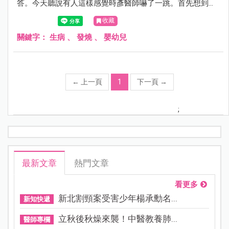
答。今天聽說有人這樣感覺時彥醫師嚇了一跳。首先想到的
是過去一周流感開打所有醫護人員跟把拔馬麻都辛苦了，動
收藏
不動就候診20幾個人，其實彥醫師坐在診間，也知道大家排
隊的煎熬。
關鍵字：
生病
、
發燒
、
嬰幼兒
←
上一頁
1
下一頁
→
;
最新文章
熱門文章
看更多
新北割頸案受害少年楊承勳名...
新知快遞
立秋後秋燥來襲！中醫教養肺...
醫師專欄