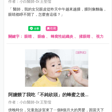
作者：小白醫師-Dr.王聖儒
「 醫師，我的女兒眼皮從昨天中午越來越腫，腫到像麵龜，
眼睛都睜不開了，怎麼會這樣？」
收藏
關鍵字：
眼睛
、
眼瞼
、
蜂窩性組織炎
、
揉眼睛
、
視力
阿嬤餵了我吃「不純砍頭」的蜂蜜之後...
作者：小白醫師-Dr.王聖儒
傍晚時分，兒童急診室來了ㄧ個8個月大的男嬰，因當天下