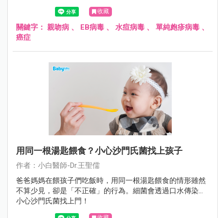
子、共用餐具，引起不必要的疾病。
收藏
關鍵字：
親吻病
、
EB病毒
、
水痘病毒
、
單純皰疹病毒
、
癌症
用同一根湯匙餵食？小心沙門氏菌找上孩子
作者：小白醫師-Dr.王聖儒
爸爸媽媽在餵孩子們吃飯時，用同一根湯匙餵食的情形雖然
不算少見，卻是「不正確」的行為。細菌會透過口水傳染…
小心沙門氏菌找上門！
收藏