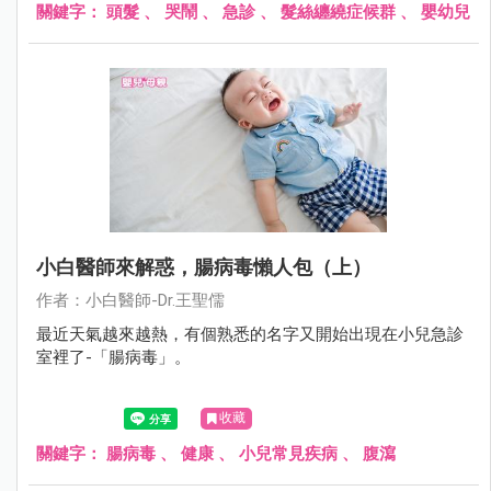
關鍵字：
頭髮
、
哭鬧
、
急診
、
髮絲纏繞症候群
、
嬰幼兒
小白醫師來解惑，腸病毒懶人包（上）
作者：小白醫師-Dr.王聖儒
最近天氣越來越熱，有個熟悉的名字又開始出現在小兒急診
室裡了-「腸病毒」。
收藏
關鍵字：
腸病毒
、
健康
、
小兒常見疾病
、
腹瀉