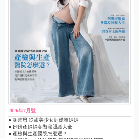
2026年7月號
● 謝沛恩 從甜美少女到優雅媽媽
● 剖婦產媽媽各階段照護大全
● 產檢與生產醫院怎麼選？