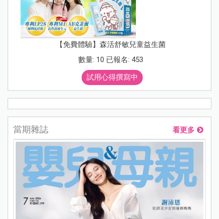
【免費體驗】森活舒敏兒童益生菌
數量: 10 已報名: 453
試用心得撰寫中
當期雜誌
看更多