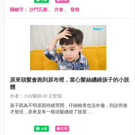
關鍵字：
沙門氏菌
、
共食
、
發燒
原來頭髮會跑到尿布裡，當心髮絲纏繞孩子的小肢
體
作者：小白醫師-Dr.王聖儒
孩子因為不明原因持續哭鬧，仔細檢查也沒外傷，到診所後
才發現，原來是有一根頭髮纏繞了陰莖......
收藏