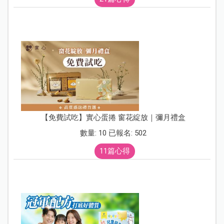
【免費試吃】實心蛋捲 窗花綻放｜彌月禮盒
數量: 10 已報名: 502
11篇心得