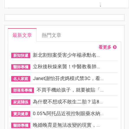
;
最新文章
熱門文章
看更多
新北割頸案受害少年楊承勳名...
新知快遞
立秋後秋燥來襲！中醫教養肺...
醫師專欄
Janet謝怡芬虎媽模式禁3C，看...
名人家庭
不買手機給孩子，就要被貼「...
部落客專欄
為什麼不想或不敢生二胎？這8...
家庭關係
0.05%阿托品近視控制眼藥水納...
寶貝健康
晚婚晚育是無法改變的現實，...
醫師專欄