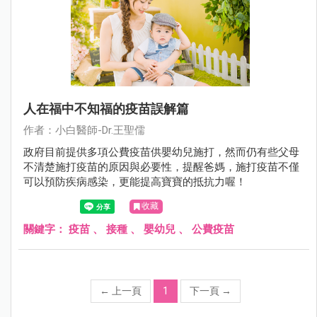
人在福中不知福的疫苗誤解篇
作者：小白醫師-Dr.王聖儒
政府目前提供多項公費疫苗供嬰幼兒施打，然而仍有些父母
不清楚施打疫苗的原因與必要性，提醒爸媽，施打疫苗不僅
可以預防疾病感染，更能提高寶寶的抵抗力喔！
收藏
關鍵字：
疫苗
、
接種
、
嬰幼兒
、
公費疫苗
←
上一頁
1
下一頁
→