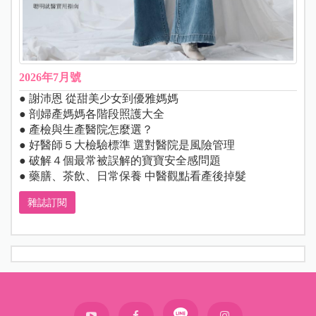
2026年7月號
● 謝沛恩 從甜美少女到優雅媽媽
● 剖婦產媽媽各階段照護大全
● 產檢與生產醫院怎麼選？
● 好醫師５大檢驗標準 選對醫院是風險管理
● 破解４個最常被誤解的寶寶安全感問題
● 藥膳、茶飲、日常保養 中醫觀點看產後掉髮
雜誌訂閱