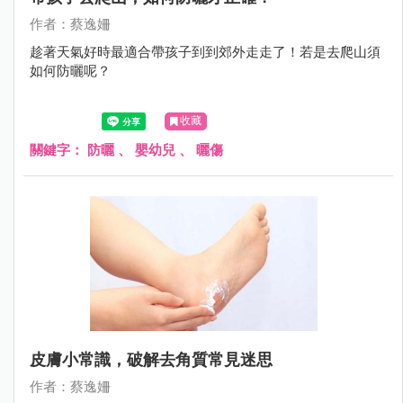
作者：蔡逸姍
趁著天氣好時最適合帶孩子到到郊外走走了！若是去爬山須
如何防曬呢？
收藏
關鍵字：
防曬
、
嬰幼兒
、
曬傷
皮膚小常識，破解去角質常見迷思
作者：蔡逸姍