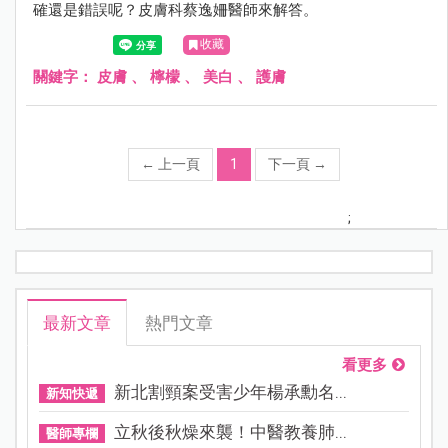
確還是錯誤呢？皮膚科蔡逸姍醫師來解答。
收藏
關鍵字：
皮膚
、
檸檬
、
美白
、
護膚
←
上一頁
1
下一頁
→
;
最新文章
熱門文章
看更多
新北割頸案受害少年楊承勳名...
新知快遞
立秋後秋燥來襲！中醫教養肺...
醫師專欄