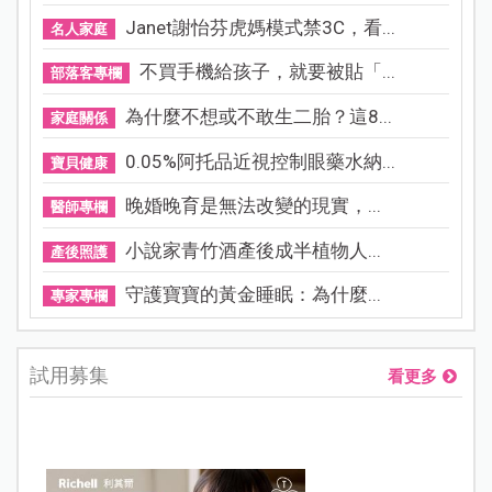
Janet謝怡芬虎媽模式禁3C，看...
名人家庭
不買手機給孩子，就要被貼「...
部落客專欄
為什麼不想或不敢生二胎？這8...
家庭關係
0.05%阿托品近視控制眼藥水納...
寶貝健康
晚婚晚育是無法改變的現實，...
醫師專欄
小說家青竹酒產後成半植物人...
產後照護
守護寶寶的黃金睡眠：為什麼...
專家專欄
試用募集
看更多