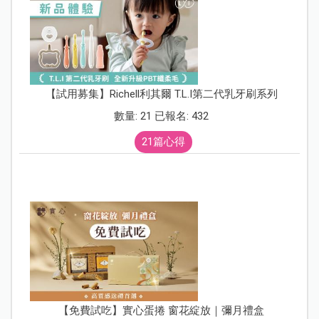
【試用募集】Richell利其爾 T.L.I第二代乳牙刷系列
數量: 21 已報名: 432
21篇心得
【免費試吃】實心蛋捲 窗花綻放｜彌月禮盒