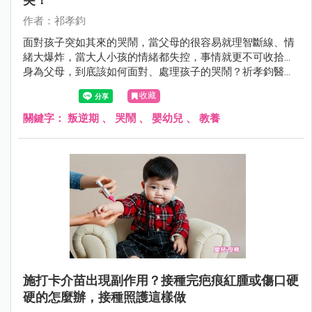
作者：祁孝鈞
面對孩子突如其來的哭鬧，當父母的很容易就理智斷線、情
緒大爆炸，當大人小孩的情緒都失控，事情就更不可收拾...
身為父母，到底該如何面對、處理孩子的哭鬧？祈孝鈞醫師
整理了7步驟，爸媽們可以試試看。
收藏
關鍵字：
叛逆期
、
哭鬧
、
嬰幼兒
、
教養
施打卡介苗出現副作用？接種完疤痕紅腫或傷口硬
硬的怎麼辦，接種照護這樣做