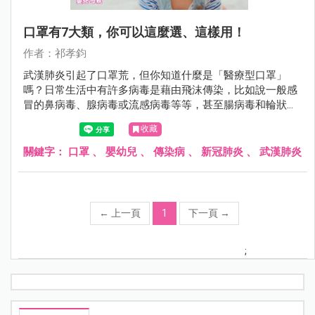
口罩有7大類，你可以這麼選、這樣用！
作者：祁孝鈞
武漢肺炎引起了口罩荒，但你知道什麼是「醫療型口罩」
嗎？日常生活中有許多病毒是藉由飛沫傳染，比如說一般感
冒的鼻病毒、腺病毒或流感病毒等等，甚至腸病毒和輪狀或
諾羅病毒在初期病毒量高時，都有可能藉由呼吸道傳染，我
收藏
們戴口罩的目的，就是為了減少這類被飛沫傳染的機會。
關鍵字：
口罩
、
嬰幼兒
、
傳染病
、
新冠肺炎
、
武漢肺炎
←
上一頁
1
下一頁
→
;