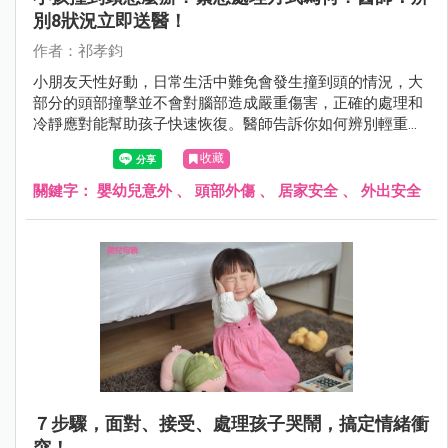
別8狀況立即送醫！
作者：祁孝鈞
小朋友天性好動，日常生活中難免會發生撞到頭的情況，大
部分的頭部撞擊並不會對腦部造成嚴重傷害，正確的處理和
冷靜應對能幫助孩子快速恢復。醫師告訴你如何辨別輕重傷
害？何時應帶孩子立即就醫？
收藏
關鍵字：
嬰幼兒意外
、
頭部外傷
、
居家安全
、
外出安全
７步驟，面對、接受、處理孩子哭鬧，搞定情緒衝
突！