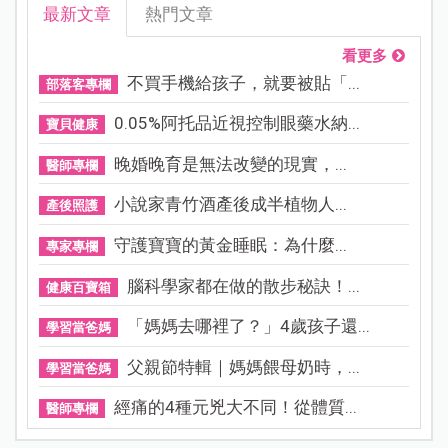
最新文章
熱門文章
看更多
不買手機給孩子，就要被貼「...
部落客專欄
0.05%阿托品近視控制眼藥水納...
寶貝健康
晚婚晚育是無法改變的現實，...
醫師專欄
小說家青竹酒產後成半植物人...
產後照護
守護寶寶的黃金睡眠：為什麼...
專家專欄
腦科學家都在做的散步秘訣！...
健康百寶箱
「媽媽去哪裡了？」4歲孩子還...
學習當爸媽
父親節特輯｜媽媽餵母奶時，...
學習當爸媽
經痛的4種元兇大不同！從體質...
醫師專欄