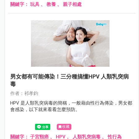
具。
關鍵字：
玩具
、
教養
、
親子相處
男女都有可能傳染！三分種搞懂HPV 人類乳突病
毒
作者：祁孝鈞
HPV 是人類乳突病毒的簡稱，一般藉由性行為傳染，男女都
會感染，以下就來看看怎麼預防。
收藏
關鍵字：
子宮頸癌
、
HPV
、
人類乳突病毒
、
性行為