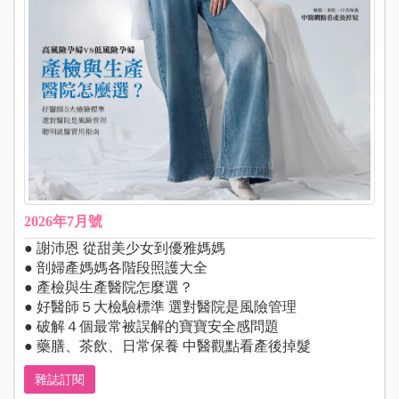
2026年7月號
● 謝沛恩 從甜美少女到優雅媽媽
● 剖婦產媽媽各階段照護大全
● 產檢與生產醫院怎麼選？
● 好醫師５大檢驗標準 選對醫院是風險管理
● 破解４個最常被誤解的寶寶安全感問題
● 藥膳、茶飲、日常保養 中醫觀點看產後掉髮
雜誌訂閱