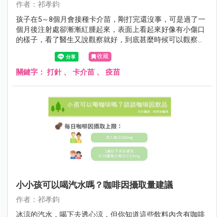
作者：祁孝鈞
孩子在5～8個月會接種卡介苗，剛打完還沒事，可是過了一
個月後注射處卻漸漸紅腫起來，表面上看起來好像有小傷口
的樣子，看了醫生又說觀察就好，到底甚麼時候可以觀察？
甚麼時候需要治療？觀察期間要注意甚麼？我們一起來看看
收藏
該怎麼辦。
關鍵字：
打針
、
卡介苗
、
疫苗
小小孩可以喝汽水嗎？咖啡因攝取量建議
作者：祁孝鈞
冰涼的汽水，喝下去透心涼，但你知道這些飲料內含有咖啡