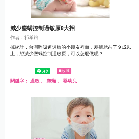
減少塵螨控制過敏原8大招
作者：祁孝鈞
據統計，台灣呼吸道過敏的小朋友裡面，塵螨就占了９成以
上，想減少塵螨控制過敏原，可以怎麼做呢？
收藏
關鍵字：
過敏
、
塵蟎
、
嬰幼兒