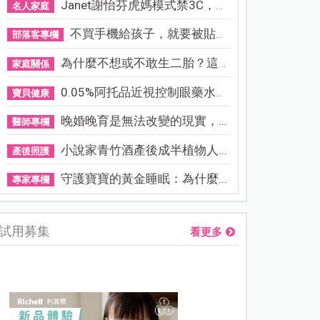
Janet謝怡芬虎媽模式禁3C，看...
名人家庭
不買手機給孩子，就要被貼「...
部落客專欄
為什麼不想或不敢生二胎？這8...
家庭關係
0.05%阿托品近視控制眼藥水納...
寶貝健康
晚婚晚育是無法改變的現實，...
醫師專欄
小說家青竹酒產後成半植物人...
產後照護
守護寶寶的黃金睡眠：為什麼...
專家專欄
試用募集
看更多