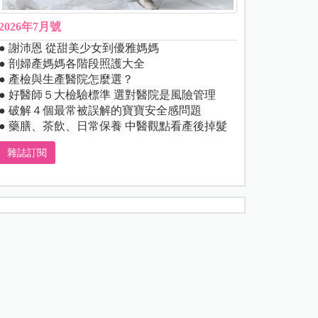
2026年7月號
● 謝沛恩 從甜美少女到優雅媽媽
● 剖婦產媽媽各階段照護大全
● 產檢與生產醫院怎麼選？
● 好醫師５大檢驗標準 選對醫院是風險管理
● 破解４個最常被誤解的寶寶安全感問題
● 藥膳、茶飲、日常保養 中醫觀點看產後掉髮
雜誌訂閱