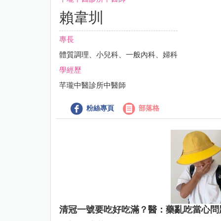
賴韋圳
專長
體質調理、小兒科、一般內科、婦科
學經歷
芊瓏中醫診所中醫師
粉絲專頁
部落格
清冠一號要吃好吃滿？醫：藥亂吃當心問