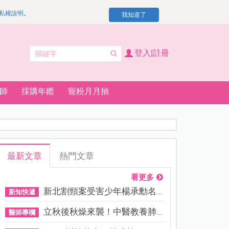
私權說明
。
我知道了
登入|註冊
師
採購年鑑
寵粉月月抽
最新文章
熱門文章
看更多
新北割頸案受害少年楊承勳名...
新知快遞
立秋後秋燥來襲！中醫教養肺...
醫師專欄