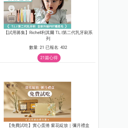
【試用募集】Richell利其爾 T.L.I第二代乳牙刷系
列
數量: 21 已報名: 432
21篇心得
【免費試吃】實心蛋捲 窗花綻放｜彌月禮盒