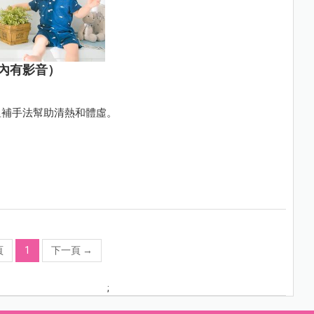
內有影音）
溫補手法幫助清熱和體虛。
頁
1
下一頁
→
;