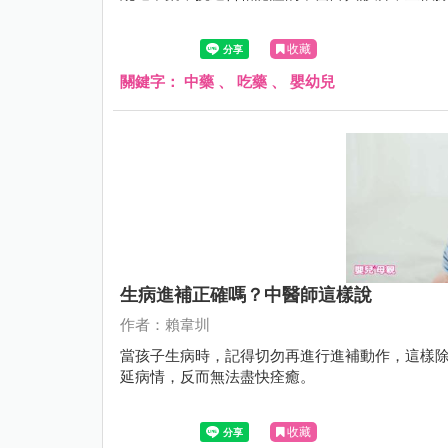
收藏
關鍵字：
中藥
、
吃藥
、
嬰幼兒
生病進補正確嗎？中醫師這樣說
作者：賴韋圳
當孩子生病時，記得切勿再進行進補動作，這樣
延病情，反而無法盡快痊癒。
收藏