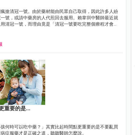
間瘋搶清冠一號。由於藥材能由民眾自己取得，因此許多人紛
冠一號，或請中藥房的人代煎回去服用。賴韋圳中醫師最近就
服用清冠一號，而理由竟是「清冠一號要吃完整個療程才會
服
重要的是...
小孩何時可以吃中藥？」其實比起時間點更重要的是不要亂買
據病症服藥才是正確之道，聽聽醫師怎麼說。