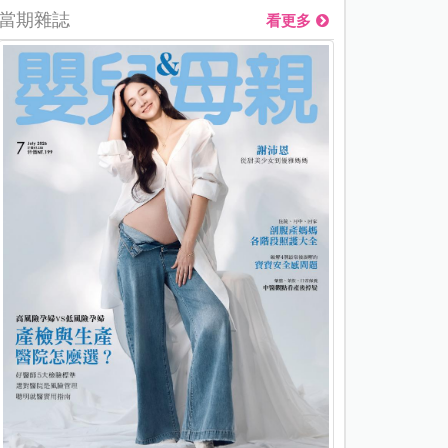
當期雜誌
看更多