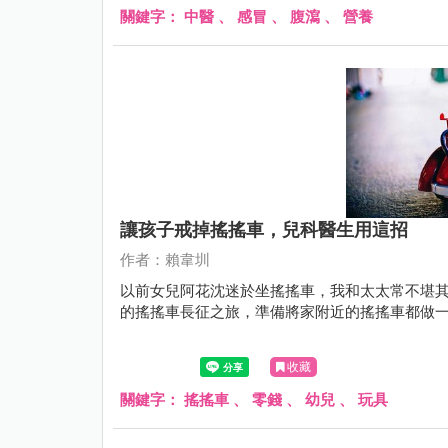
關鍵字：
中醫
、
感冒
、
腹瀉
、
營養
讓孩子戒掉搖搖車，兒科醫生用這招
作者：賴韋圳
以前女兒阿花沈迷於坐搖搖車，我和太太常不堪
的搖搖車長征之旅，準備將家附近的搖搖車都做一輪，結
收藏
關鍵字：
搖搖車
、
零錢
、
幼兒
、
玩具