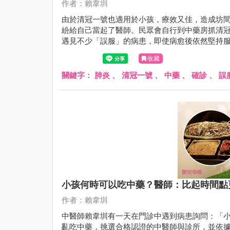
作者：賴韋圳
由於清冠一號也適用於小孩，療效又佳，造成坊
紛給自己當起了醫師。民眾會自行到中藥房抓清
遇見不少「誤服」的病患，即使病愈後依然堅持
好」……
收藏
關鍵字：
肺炎
、
清冠一號
、
中藥
、
確診
、
誤
小孩何時可以吃中藥？醫師：比起時間點更
作者：賴韋圳
中醫師賴韋圳有一天在門診中遇到病患詢問：「
亂吃中藥，挑選合格認證的中醫師與診所，並依