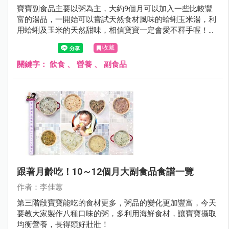
寶寶副食品主要以粥為主，大約9個月可以加入一些比較豐
富的湯品，一開始可以嘗試天然食材風味的蛤蜊玉米湯，利
用蛤蜊及玉米的天然甜味，相信寶寶一定會愛不釋手喔！今
天營養師教大家簡單做出起司蛤蜊玉米湯。
收藏
關鍵字：
飲食
、
營養
、
副食品
跟著月齡吃！10～12個月大副食品食譜一覽
作者：李佳蕙
第三階段寶寶能吃的食材更多，粥品的變化更加豐富，今天
要教大家製作八種口味的粥，多利用海鮮食材，讓寶寶攝取
均衡營養，長得頭好壯壯！