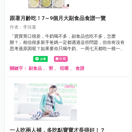
跟著月齡吃！7～9個月大副食品食譜一覽
作者：李佳蕙
「寶寶胃口很差，牛奶喝不多，副食品也吃不多，怎麼
辦？」相信很多新手爸媽一定都遇過這些問題，但你有沒有
思考過原因呢？如果要你只喝牛奶、一周七天都吃一模一樣
的粥，你的胃口會好嗎？相信即使是新手爸媽應該也會吃不
收藏
下吧！所以寶寶並不是不吃，而是吃膩了！今天要教大家製
作八種口味的粥，包準寶寶胃口大開，絕對不挑食喔～
關鍵字：
副食品
、
粥
、
咀嚼
、
食譜
一人吃兩人補，多吃點寶寶才長得好！？