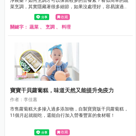
淨農藥？如何烹調才可以保留較多的營養素？看似簡單的蔬
菜烹調，其實隱藏著很多細節，如果沒處理好，容易讓過多
農藥吃下肚，甚至營養素流失過多！
收藏
關鍵字：
蔬菜
、
烹調
、
料理
寶寶干貝蘿蔔糕，味道天然又能提升免疫力
作者：李佳蕙
市售蘿蔔糕大多摻入過多添加物，自製寶寶版干貝蘿蔔糕，
11個月起就能吃，還能自行加入營養豐富的食材喔！
收藏