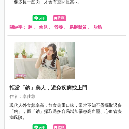
「要多長一些肉，才會有空間長高~」
收藏
關鍵字：
胖
、
幼兒
、
營養
、
易胖體質
、
脂肪
拒當「鈉」美人，避免疾病找上門
作者：李佳蕙
現代人外食頻率高，飲食偏重口味，常常不知不覺攝取過多
「鈉」，而「鈉」攝取過多容易增加罹患高血壓、心血管疾
病風險。
收藏