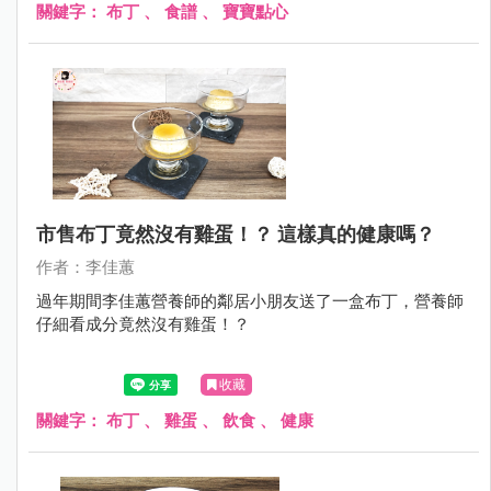
關鍵字：
布丁
、
食譜
、
寶寶點心
市售布丁竟然沒有雞蛋！？ 這樣真的健康嗎？
作者：李佳蕙
過年期間李佳蕙營養師的鄰居小朋友送了一盒布丁，營養師
仔細看成分竟然沒有雞蛋！？
收藏
關鍵字：
布丁
、
雞蛋
、
飲食
、
健康