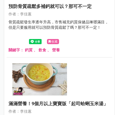
預防骨質疏鬆多補鈣就可以？那可不一定
作者：李佳蕙
骨質疏鬆發生率逐年升高，市售補充鈣質保健品琳瑯滿目，
但是只要服用就可以預防骨質疏鬆了嗎？那可不一定！
收藏
關鍵字：
鈣質
、
飲食
、
營養
滿滿營養！9個月以上寶寶版「起司蛤蜊玉米湯」
作者：李佳蕙