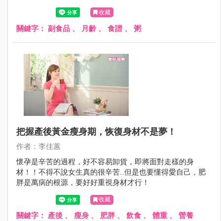
收藏
關鍵字：
副食品
、
月齡
、
食譜
、
粥
把握產後黃金瘦身期，恢復身材不是夢！
作者：李佳蕙
懷孕是辛苦的過程，好不容易卸貨，即將面對走樣的身
材！！不得不說女生真的很辛苦…但是也要懂得愛自己，肥
胖是萬病的根源，要好好重視身材才行！
收藏
關鍵字：
產後
、
瘦身
、
肥胖
、
飲食
、
體重
、
營養