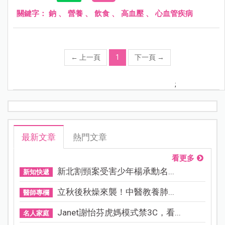
關鍵字：
鈉
、
營養
、
飲食
、
高血壓
、
心血管疾病
←
上一頁
1
下一頁
→
;
最新文章
熱門文章
看更多
新北割頸案受害少年楊承勳名...
新知快遞
立秋後秋燥來襲！中醫教養肺...
醫師專欄
Janet謝怡芬虎媽模式禁3C，看...
名人家庭