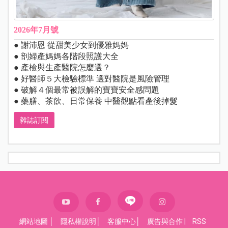
2026年7月號
● 謝沛恩 從甜美少女到優雅媽媽
● 剖婦產媽媽各階段照護大全
● 產檢與生產醫院怎麼選？
● 好醫師５大檢驗標準 選對醫院是風險管理
● 破解４個最常被誤解的寶寶安全感問題
● 藥膳、茶飲、日常保養 中醫觀點看產後掉髮
雜誌訂閱
網站地圖
│
隱私權說明
│
客服中心
│
廣告與合作
|
RSS