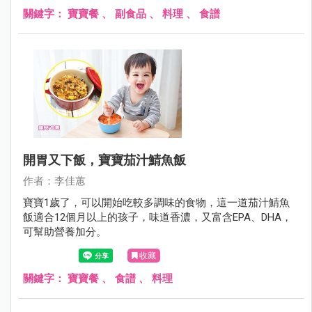
關鍵字：
寶寶餐
、
副食品
、
料理
、
食譜
開胃又下飯，寶寶茄汁鯖魚飯
作者：李佳蕙
寶寶1歲了，可以開始吃較多調味的食物，這一道茄汁鯖魚
飯適合12個月以上的孩子，味道香濃，又富含EPA、DHA，
可幫助營養加分。
收藏
關鍵字：
寶寶餐
、
食譜
、
料理