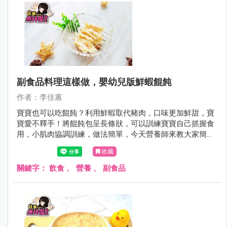
副食品料理這樣做，嬰幼兒版鮮蝦餛飩
作者：李佳蕙
寶寶也可以吃餛飩？利用鮮蝦取代豬肉，口味更加鮮甜，寶
寶愛不釋手！將餛飩包呈長條狀，可以訓練寶寶自己抓握食
用，小肌肉協調訓練，做法簡單，今天營養師來教大家簡單
做喔！
收藏
關鍵字：
飲食
、
營養
、
副食品