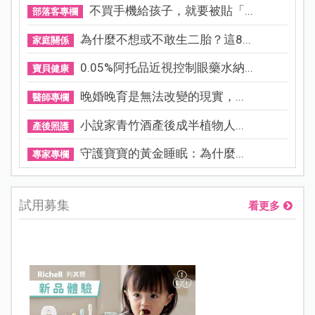
不買手機給孩子，就要被貼「...
部落客專欄
為什麼不想或不敢生二胎？這8...
家庭關係
0.05%阿托品近視控制眼藥水納...
寶貝健康
晚婚晚育是無法改變的現實，...
醫師專欄
小說家青竹酒產後成半植物人...
產後照護
守護寶寶的黃金睡眠：為什麼...
專家專欄
試用募集
看更多