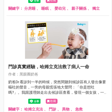
收藏
關鍵字：
分房睡
、
睡眠
、
嬰幼兒
、
親子關係
、
獨立
門診真實經驗，哈姆立克法救了病人一命
作者：黑眼圈奶爸
奶爸Dr.看診到一半的時候，突然間聽到候診區有人發出像要
嘔吐的聲音，一旁的母親慌張地大聲問：「你是想吐
嗎?」。我跟護理師走出去候診區查看，發現一個女孩，一
手捏著自己的喉嚨，另外一手像是溺水般在空中抓東西，好
收藏
像很辛苦，在掙扎一樣，沒有辦法說話呼吸，雙腳站不穩，
不斷地亂抓，想要拼命呼吸、求救。
關鍵字：
哈姆立克法
、
門診
、
異物
、
急救