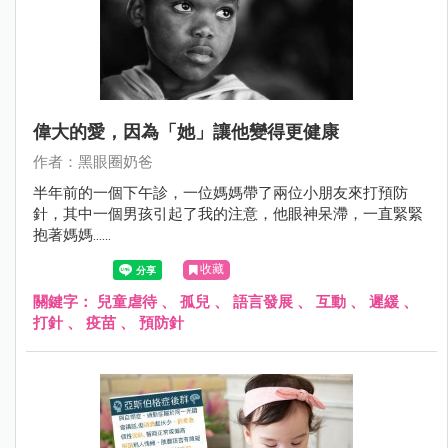
偉大的愛，因為「她」讓他變得更健康
作者：黑眼圈奶爸
半年前的一個下午診，一位媽媽帶了兩位小朋友來打預防
針，其中一個男孩引起了我的注意，他眼神呆滯，一直緊緊
抱著媽媽......
收藏
關鍵字：
兒童虐待
、
孤兒
、
語言發展
、
互動
、
遲緩
、
打針
、
疫苗
、
預防針