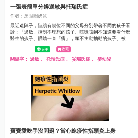
一張表簡單分辨過敏與托瑞氏症
作者：黑眼圈奶爸
最近這陣子，陸續有幾位不同的父母分別帶著不同的孩子看
診：「過敏」控制不理想的孩子、咳嗽咳到不知道要看什麼
醫生的孩子、眼睛一直「癢」，頭不主動抽動的孩子、被別
的醫師診斷為「托瑞氏」，但是父母對診斷有所疑慮的孩
收藏
子。
關鍵字：
過敏
、
托瑞氏症
、
妥瑞氏症
、
嬰幼兒
寶寶愛吃手沒問題？當心皰疹性指頭炎上身