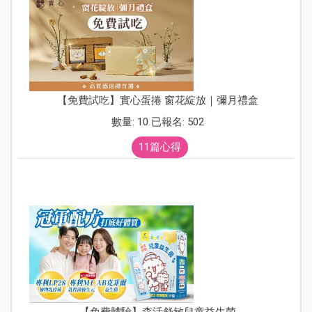
【免費試吃】實心蛋捲 窗花綻放｜彌月禮盒
數量: 10 已報名: 502
11篇心得