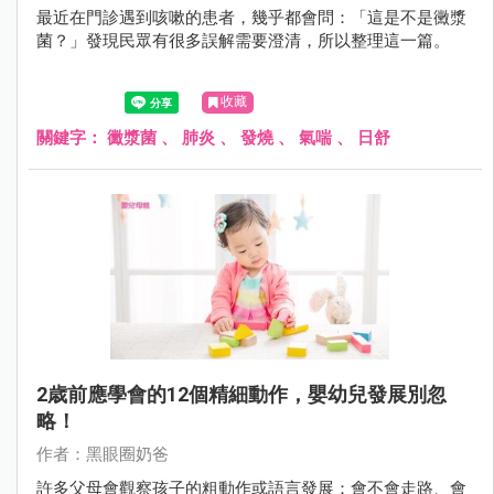
最近在門診遇到咳嗽的患者，幾乎都會問：「這是不是黴漿
菌？」發現民眾有很多誤解需要澄清，所以整理這一篇。
收藏
關鍵字：
黴漿菌
、
肺炎
、
發燒
、
氣喘
、
日舒
2歳前應學會的12個精細動作，嬰幼兒發展別忽
略！
作者：黑眼圈奶爸
許多父母會觀察孩子的粗動作或語言發展：會不會走路、會