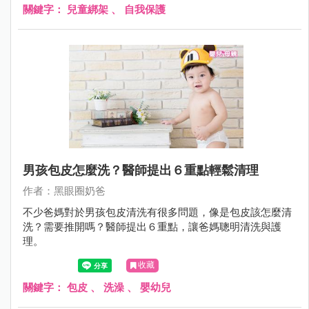
關鍵字：
兒童綁架
、
自我保護
男孩包皮怎麼洗？醫師提出６重點輕鬆清理
作者：黑眼圈奶爸
不少爸媽對於男孩包皮清洗有很多問題，像是包皮該怎麼清
洗？需要推開嗎？醫師提出６重點，讓爸媽聰明清洗與護
理。
收藏
關鍵字：
包皮
、
洗澡
、
嬰幼兒