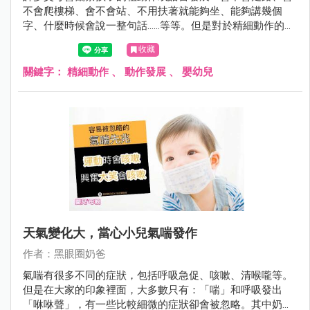
不會爬樓梯、會不會站、不用扶著就能夠坐、能夠講幾個
字、什麼時候會說一整句話……等等。但是對於精細動作的觀
察，較容易忽略。
收藏
關鍵字：
精細動作
、
動作發展
、
嬰幼兒
天氣變化大，當心小兒氣喘發作
作者：黑眼圈奶爸
氣喘有很多不同的症狀，包括呼吸急促、咳嗽、清喉嚨等。
但是在大家的印象裡面，大多數只有：「喘」和呼吸發出
「咻咻聲」，有一些比較細微的症狀卻會被忽略。其中奶爸