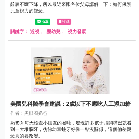
齡層不斷下降，所以最近來跟各位父母講解一下：如何保護
兒童視力的觀念。
收藏
關鍵字：
近視
、
嬰幼兒
、
視力發展
美國兒科醫學會建議：2歲以下不應吃人工添加糖
作者：黑眼圈奶爸
奶爸Dr.每天檢查小朋友的喉嚨，發現許多孩子張開嘴巴就看
到一大堆爛牙，彷彿幼童蛀牙好像一點沒關係，這個偏差觀
念真的要改變。