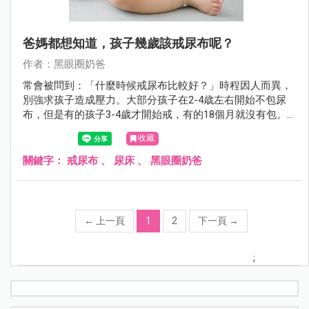
爸媽都想知道，孩子幾歲該戒尿布呢？
作者：黑眼圈奶爸
常會被問到：「什麼時候戒尿布比較好？」時程因人而異，
別強求孩子造成壓力。大部分孩子在2-4歳左右開始不包尿
布，但是有的孩子3-4歲才開始戒，有的18個月就沒有包。
每個孩子都不一樣，等他準備好。
收藏
關鍵字：
戒尿布
、
尿床
、
黑眼圈奶爸
←
上一頁
1
2
下一頁
→
;