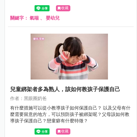
Dr.的觀察「運動時候會咳嗽」和「笑得太厲害的時候會咳
收藏
嗽」是最容易被父母忽略的。
關鍵字：
氣喘
、
嬰幼兒
兒童綁架者多為熟人，該如何教孩子保護自己
作者：黑眼圈奶爸
有什麼措施可以從小教導孩子如何保護自己？ 以及父母有什
麼需要留意的地方，可以預防孩子被綁架呢？父母該如何教
導孩子保護自己？戀童癖有什麼特徵？
收藏