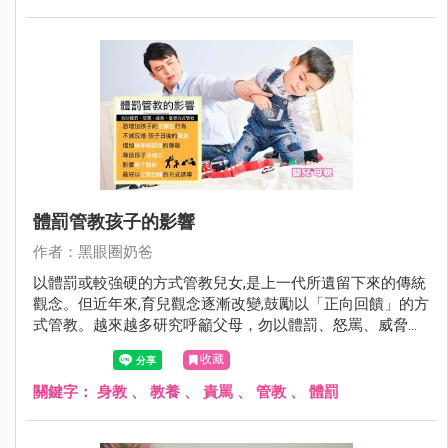
體罰管教孩子的影響
作者：黑眼圈奶爸
以體罰或較強硬的方式管教兒女,是上一代所遺留下來的傳統
觀念。但近年來,育兒觀念逐漸改變,鼓勵以「正向回饋」的方
式管教。越來越多研究呼籲父母，勿以體罰、怒罵、威脅、
羞辱方式管教孩子。
收藏
關鍵字：
身教
、
教養
、
責罵
、
管教
、
體罰