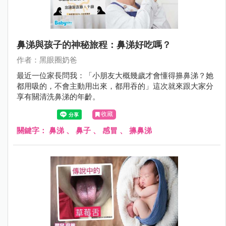
鼻涕與孩子的神秘旅程：鼻涕好吃嗎？
作者：黑眼圈奶爸
最近一位家長問我：「小朋友大概幾歲才會懂得擤鼻涕？她
都用吸的，不會主動用出來，都用吞的」這次就來跟大家分
享有關清洗鼻涕的年齡。
收藏
關鍵字：
鼻涕
、
鼻子
、
感冒
、
擤鼻涕