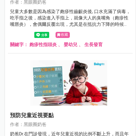
作者：黑眼圈奶爸
兒童大多數是因為感染了皰疹性齒齦炎後, 口水充滿了病毒，
吃手指之後，感染進入手指上，就像大人的臭嘴角（皰疹性
嘴唇炎），會偶爾反覆出現，尤其是在抵抗力下降的時候，
會癢又痛。
收藏
關鍵字：
皰疹性指頭炎
、
嬰幼兒
、
生長發育
預防兒童近視要點
作者：黑眼圈奶爸
奶爸Dr.在門診發現，近年兒童近視的比例不斷上升，而且年