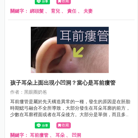
收藏
長，總是慢慢會看到成果的。
關鍵字：
綁頭髮
、
育兒
、
責任
、
夫妻
孩子耳朵上面出現小凹洞？當心是耳前瘻管
作者：黑眼圈奶爸
耳前瘻管是屬於先天構造異常的一種，發生的原因是在胚胎
時期鰓弓融合不全所導致，大部分發生在耳朵耳廓的前方，
少數在耳廓裡面或者在耳朵後方。大部分是單側，而且多發
生在右邊。
收藏
關鍵字：
耳前瘻管
、
耳朵
、
凹洞