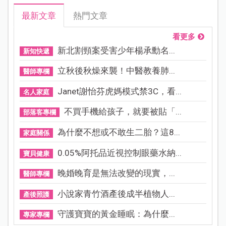
最新文章
熱門文章
看更多
新北割頸案受害少年楊承勳名...
新知快遞
立秋後秋燥來襲！中醫教養肺...
醫師專欄
Janet謝怡芬虎媽模式禁3C，看...
名人家庭
不買手機給孩子，就要被貼「...
部落客專欄
為什麼不想或不敢生二胎？這8...
家庭關係
0.05%阿托品近視控制眼藥水納...
寶貝健康
晚婚晚育是無法改變的現實，...
醫師專欄
小說家青竹酒產後成半植物人...
產後照護
守護寶寶的黃金睡眠：為什麼...
專家專欄