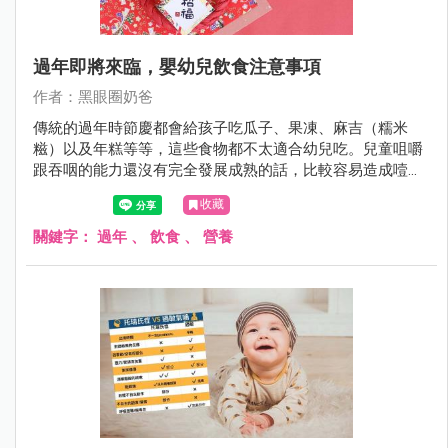
過年即將來臨，嬰幼兒飲食注意事項
作者：黑眼圈奶爸
傳統的過年時節慶都會給孩子吃瓜子、果凍、麻吉（糯米
糍）以及年糕等等，這些食物都不太適合幼兒吃。兒童咀嚼
跟吞咽的能力還沒有完全發展成熟的話，比較容易造成噎住
窒息的意外發生，這一點父母跟家長長輩們，要特別留意還
收藏
有事先跟長輩溝通好。
關鍵字：
過年
、
飲食
、
營養