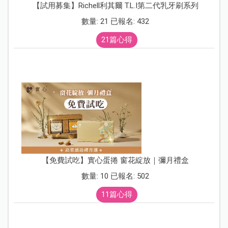
【試用募集】Richell利其爾 T.L.I第二代乳牙刷系列
數量: 21 已報名: 432
21篇心得
【免費試吃】實心蛋捲 窗花綻放｜彌月禮盒
數量: 10 已報名: 502
11篇心得