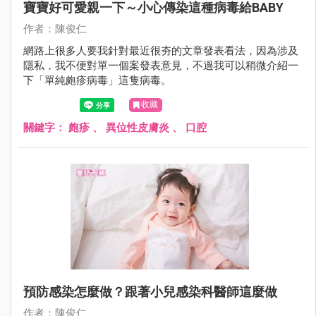
寶寶好可愛親一下～小心傳染這種病毒給BABY
作者：陳俊仁
網路上很多人要我針對最近很夯的文章發表看法，因為涉及
隱私，我不便對單一個案發表意見，不過我可以稍微介紹一
下「單純皰疹病毒」這隻病毒。
收藏
關鍵字：
皰疹
、
異位性皮膚炎
、
口腔
預防感染怎麼做？跟著小兒感染科醫師這麼做
作者：陳俊仁