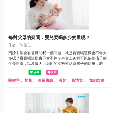
每對父母的疑問：嬰兒要喝多少奶量呢？
作者：陳俊仁
門診中常會有爸媽問我一個問題，就是寶寶喝這樣會不會太
多呢？寶寶喝這樣會不會不夠？事實上爸媽可以依據孩子的
生長曲線，以及每天上廁所的次數來估算孩子的奶量，若是
都在正常範圍內就不必太過於擔心囉！
收藏
關鍵字：
奶量
、
生長曲線
、
母奶
、
配方奶
、
如廁次數