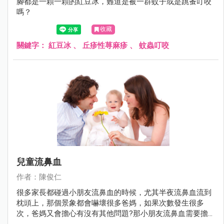
腳都是一顆一顆的紅豆冰，難道是被一群蚊子或是跳蚤叮咬
嗎？
收藏
關鍵字：
紅豆冰
、
丘疹性荨麻疹
、
蚊蟲叮咬
兒童流鼻血
作者：陳俊仁
很多家長都碰過小朋友流鼻血的時候，尤其半夜流鼻血流到
枕頭上，那個景象都會嚇壞很多爸媽，如果次數發生很多
次，爸媽又會擔心有沒有其他問題?那小朋友流鼻血需要擔