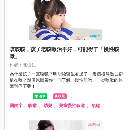
咳咳咳，孩子老咳嗽治不好，可能得了「慢性咳
嗽」
作者：陳俊仁
為什麼孩子一直咳嗽？明明給醫生看過了，幾個禮拜過去卻
還在咳？幾個原因帶你一同了解「慢性咳嗽」，從咳嗽的原
因對症下藥！
收藏
關鍵字：
咳嗽
、
幼兒
、
兒童慢性咳嗽
、
氣喘