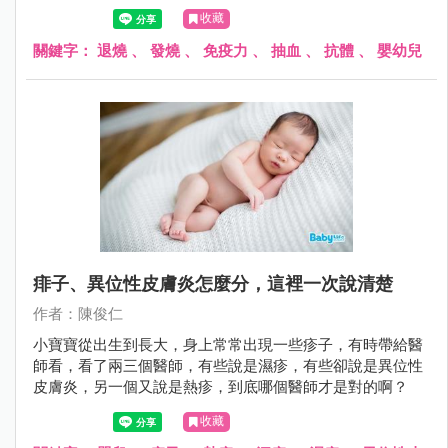
流感疫苗以後，隨機分成兩組，一組四到六小時吃退燒藥，
收藏
一組完全都不吃退燒藥，之後抽血檢驗身體產生的抗體量，
發現不管有沒有吃退燒藥，兩組兒童產生的抗體數量並沒有
關鍵字：
退燒
、
發燒
、
免疫力
、
抽血
、
抗體
、
嬰幼兒
明顯差別。
痱子、異位性皮膚炎怎麼分，這裡一次說清楚
作者：陳俊仁
小寶寶從出生到長大，身上常常出現一些疹子，有時帶給醫
師看，看了兩三個醫師，有些說是濕疹，有些卻說是異位性
皮膚炎，另一個又說是熱疹，到底哪個醫師才是對的啊？
收藏