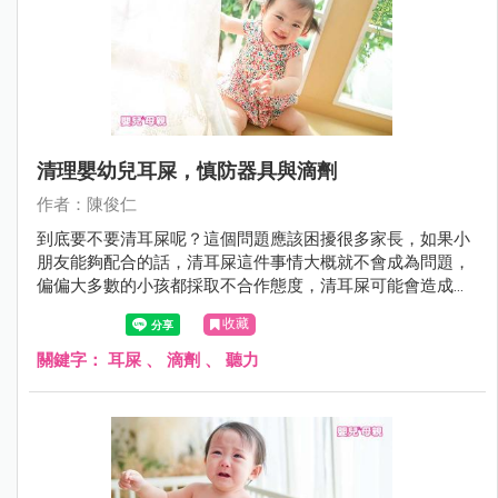
清理嬰幼兒耳屎，慎防器具與滴劑
作者：陳俊仁
到底要不要清耳屎呢？這個問題應該困擾很多家長，如果小
朋友能夠配合的話，清耳屎這件事情大概就不會成為問題，
偏偏大多數的小孩都採取不合作態度，清耳屎可能會造成受
傷，所以爸媽就困擾了。很多醫師都跟爸媽說；「不需要清
收藏
耳屎，耳屎會自己排出」。
關鍵字：
耳屎
、
滴劑
、
聽力