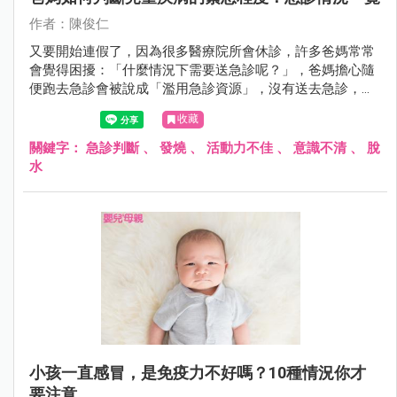
作者：陳俊仁
又要開始連假了，因為很多醫療院所會休診，許多爸媽常常
會覺得困擾：「什麼情況下需要送急診呢？」，爸媽擔心隨
便跑去急診會被說成「濫用急診資源」，沒有送去急診，又
怕延誤小孩病情，所以就陷入兩難。
收藏
關鍵字：
急診判斷
、
發燒
、
活動力不佳
、
意識不清
、
脫
水
小孩一直感冒，是免疫力不好嗎？10種情況你才
要注意