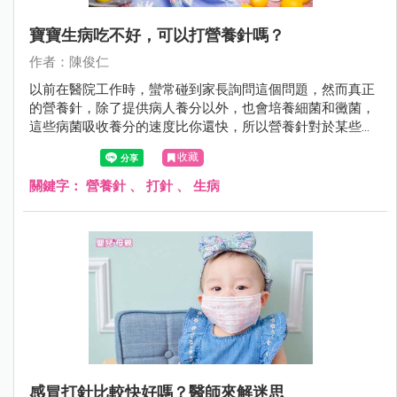
寶寶生病吃不好，可以打營養針嗎？
作者：陳俊仁
以前在醫院工作時，蠻常碰到家長詢問這個問題，然而真正
的營養針，除了提供病人養分以外，也會培養細菌和黴菌，
這些病菌吸收養分的速度比你還快，所以營養針對於某些人
來說並不是補品，很可能反而是「毒藥」。
收藏
關鍵字：
營養針
、
打針
、
生病
感冒打針比較快好嗎？醫師來解迷思