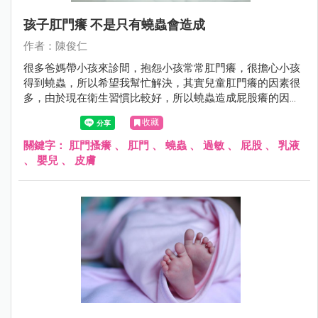
孩子肛門癢 不是只有蟯蟲會造成
作者：陳俊仁
很多爸媽帶小孩來診間，抱怨小孩常常肛門癢，很擔心小孩
得到蟯蟲，所以希望我幫忙解決，其實兒童肛門癢的因素很
多，由於現在衛生習慣比較好，所以蟯蟲造成屁股癢的因
素，已經不常看到了。
收藏
關鍵字：
肛門搔癢
、
肛門
、
蟯蟲
、
過敏
、
屁股
、
乳液
、
嬰兒
、
皮膚