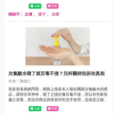
收藏
關鍵字：
皮膚
、
疹子
、
出疹
次氯酸水噴了就百毒不侵？兒科醫師告訴你真相
作者：陳俊仁
很多爸爸媽媽問我，網路上很多名人都在團購次氯酸水的產
品，講得非常神奇，噴了之後好像百毒不侵，所以有些家長
趨之若鶩，把這些商品買來當作乾洗手使用，這樣是正確的
嗎？
收藏