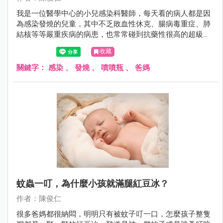
我是一位醫學中心的小兒感染科醫師，每天看的病人都是因
為感染發燒的兒童，其中不乏敗血性休克、腸病毒重症、肺
結核等等嚴重疾病的病患，也常常碰到抗藥性很高的超級細
菌，偏偏我是兩個25周極度早產兒的爸爸，我都開玩笑說：
收藏
「我是個很髒的爸爸」，可是兩個寶寶卻是抵抗力很差的早
產兒，難道我都不要抱寶寶嗎？那我平常是怎麼做的呢？
關鍵字：
感染
、
發燒
、
噴噴瓶
、
爸媽
蚊蟲一叮，為什麼小孩就滿腿紅豆冰？
作者：陳俊仁
很多爸媽都很納悶，明明只有被蚊子叮一口，怎麼孩子整隻