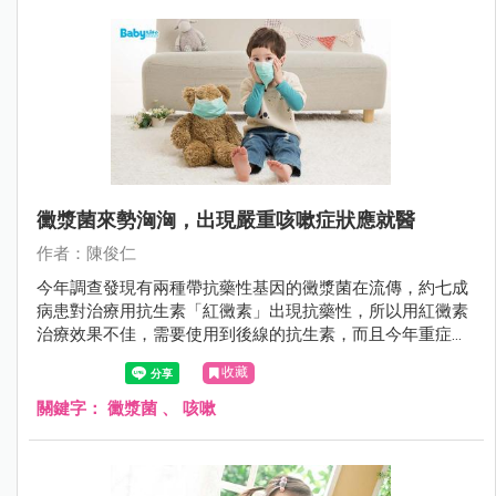
黴漿菌來勢洶洶，出現嚴重咳嗽症狀應就醫
作者：陳俊仁
今年調查發現有兩種帶抗藥性基因的黴漿菌在流傳，約七成
病患對治療用抗生素「紅黴素」出現抗藥性，所以用紅黴素
治療效果不佳，需要使用到後線的抗生素，而且今年重症的
病患也增加，可能會進入大流行期，家長要多注意。
收藏
關鍵字：
黴漿菌
、
咳嗽