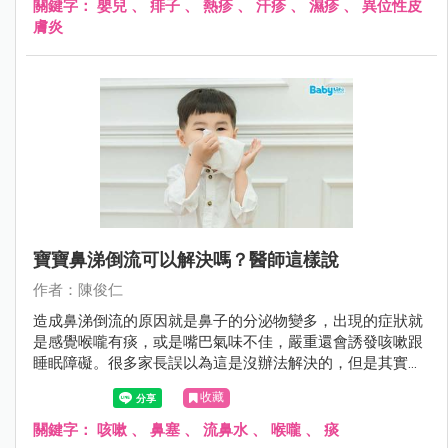
關鍵字：
嬰兒
、
痱子
、
熱疹
、
汗疹
、
濕疹
、
異位性皮
膚炎
寶寶鼻涕倒流可以解決嗎？醫師這樣說
作者：陳俊仁
造成鼻涕倒流的原因就是鼻子的分泌物變多，出現的症狀就
是感覺喉嚨有痰，或是嘴巴氣味不佳，嚴重還會誘發咳嗽跟
睡眠障礙。很多家長誤以為這是沒辦法解決的，但是其實可
以這麼做......
收藏
關鍵字：
咳嗽
、
鼻塞
、
流鼻水
、
喉嚨
、
痰