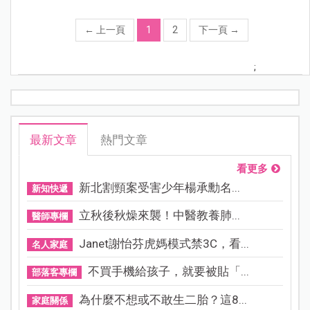
←
上一頁
1
2
下一頁
→
;
最新文章
熱門文章
看更多
新北割頸案受害少年楊承勳名...
新知快遞
立秋後秋燥來襲！中醫教養肺...
醫師專欄
Janet謝怡芬虎媽模式禁3C，看...
名人家庭
不買手機給孩子，就要被貼「...
部落客專欄
為什麼不想或不敢生二胎？這8...
家庭關係