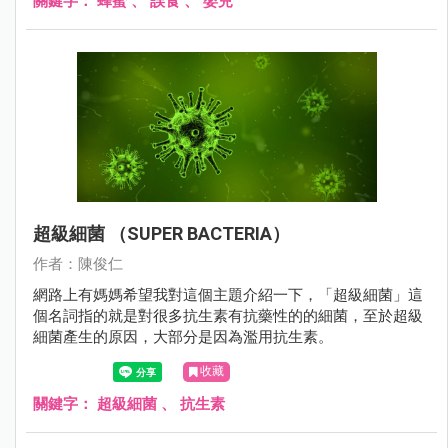
關鍵字：
蜂蜜
、
誤食
、
嬰兒
超級細菌 （SUPER BACTERIA）
作者：陳俊仁
網路上有媽媽希望我對這個主題介紹一下，「超級細菌」這
個名詞指的就是對很多抗生素有抗藥性的的細菌，至於超級
細菌產生的原因，大部分是因為濫用抗生素。
收藏
關鍵字：
超級細菌
、
抗生素