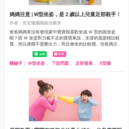
媽媽注意 | W型坐姿，是 2 歲以上兒童足部殺手！
作者：安安優腦職能治療所
爸爸媽媽有沒有發現家中寶寶很喜歡坐成 Ｗ 型的跪坐姿
呢？因 Ｗ 坐姿對力氣不足的寶寶來說，支撐的底面積比較
寬，所以身體不需要出力；而且會坐的比較穩。但爸媽注意
了，這樣的坐姿可能對往後的發展有礙！
收藏
關鍵字：
W型坐姿
、
下肢問題
、
足部發展
、
X型腿