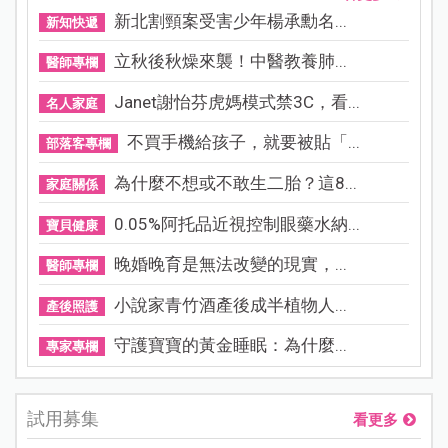
新北割頸案受害少年楊承勳名...
新知快遞
立秋後秋燥來襲！中醫教養肺...
醫師專欄
Janet謝怡芬虎媽模式禁3C，看...
名人家庭
不買手機給孩子，就要被貼「...
部落客專欄
為什麼不想或不敢生二胎？這8...
家庭關係
0.05%阿托品近視控制眼藥水納...
寶貝健康
晚婚晚育是無法改變的現實，...
醫師專欄
小說家青竹酒產後成半植物人...
產後照護
守護寶寶的黃金睡眠：為什麼...
專家專欄
試用募集
看更多