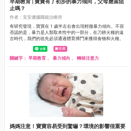
早期教育 | 寶寶有了初步的暴力傾向，父母應當阻
止嗎？
作者：安安優腦職能治療所
有研究發現，寶寶在 1 歲半左右會出現輕微暴力傾向。不容
否認的是，暴力是人類取本性中的一部分，在刀耕火種的遠
古時代，我們的祖先必須通過體育搏鬥來獲得食物和火種。
收藏
關鍵字：
早期教育
、
暴力傾向
、
轉移注意力
媽媽注意！寶寶容易受到驚嚇？環境的影響很重要