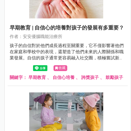
早期教育 | 自信心的培養對孩子的發展有多重要？
作者：安安優腦職能治療所
孩子的自信對於他們成長過程至關重要，它不僅影響著他們
在家庭和學校中的表現，還塑造了他們未來的人際關係和職
業發展。自信的孩子通常更容易融入社交圈，積極嘗試新事
物，並擁有更積極的心態面對挑戰。相反，缺乏自信的孩子
收藏
可能會陷入自我懷疑和消極情緒中，影響他們的全面成長。
關鍵字：
早期教育
、
自信心培養
、
誇獎孩子
、
鼓勵孩子