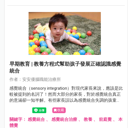
早期教育 | 教養方程式幫助孩子發展正確認識感覺
統合
作者：安安優腦職能治療所
感覺統合（sensory integration）對現代家長來說，應該是比
較被提到的名詞了！然而大部分的家長，對於感覺統合真正
的意涵卻一知半解。有些家長誤以為感覺統合失調的孩童就
是過動兒，或以為感覺統合是在教導兒童做運動。這些觀念
收藏
都沒有完全掌握感覺統合這個概念，僅是摸著邊際的看法。
關鍵字：
感覺統合
、
感覺統合治療
、
教養
、
前庭覺
、
本
體覺