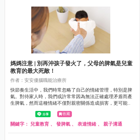
寶寶的哭泣時，往往會被這種無聲的訴求所牽引。但這也是
一個值得注意的階段，因為過度縱容可能導致寶寶形成哭泣
的習慣，影響到他們未來的情感表達和應對能力。
媽媽注意 | 別再沖孩子發火了，父母的脾氣是兒童
教育的最大死敵！
作者：安安優腦職能治療所
快節奏生活中，我們時常忽略了自己的情緒管理，特別是脾
氣。對待家人時，我們或許常常因為無法正確處理矛盾而產
生脾氣，然而這種情緒不僅對親密關係造成損害，更可能深
遠地影響到孩子的成長。透過溝通、真實面對情緒以及表達
收藏
情感的方式，可幫助建立更健康、穩定且和諧的家庭關係。
關鍵字：
兒童教育
、
發脾氣
、
表達情緒
、
親子溝通