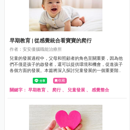
早期教育 | 從感覺統合看寶寶的爬行
作者：安安優腦職能治療所
兒童的發展過程中，父母和照顧者的角色至關重要，因為他
們不僅是孩子的啟發者，還可以提供環境和機會，促進孩子
各個方面的發展。本篇將深入探討兒童發展的一個重要階
段：爬行。通過了解兒童在爬行過程中的生理和感覺發展，
收藏
我們可以更好地理解為什麼爬行對孩子的成長至關重要。父
母和照顧者將在這本文章中找到有關如何支持和促進寶寶爬
關鍵字：
早期教育
、
爬行
、
兒童發展
、
感覺整合
行的實用建議，以及瞭解爬行對兒童感覺整合、運動發展和
認知能力的重要性。