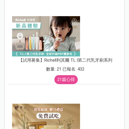
【試用募集】Richell利其爾 T.L.I第二代乳牙刷系列
數量: 21 已報名: 432
21篇心得