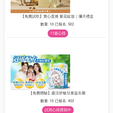
【免費試吃】實心蛋捲 窗花綻放｜彌月禮盒
數量: 10 已報名: 502
11篇心得
【免費體驗】森活舒敏兒童益生菌
數量: 10 已報名: 453
試用心得撰寫中