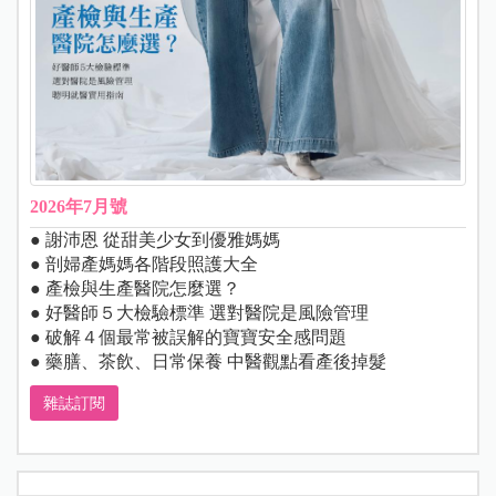
2026年7月號
● 謝沛恩 從甜美少女到優雅媽媽
● 剖婦產媽媽各階段照護大全
● 產檢與生產醫院怎麼選？
● 好醫師５大檢驗標準 選對醫院是風險管理
● 破解４個最常被誤解的寶寶安全感問題
● 藥膳、茶飲、日常保養 中醫觀點看產後掉髮
雜誌訂閱