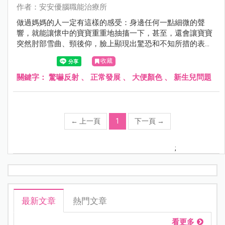
作者：安安優腦職能治療所
做過媽媽的人一定有這樣的感受：身邊任何一點細微的聲
響，就能讓懷中的寶寶重重地抽搐一下，甚至，還會讓寶寶
突然肘部雪曲、頸後仰，臉上顯現出驚恐和不知所措的表
情，好像受了天大的驚嚇。
收藏
關鍵字：
驚嚇反射
、
正常發展
、
大便顏色
、
新生兒問題
←
上一頁
1
下一頁
→
;
最新文章
熱門文章
看更多