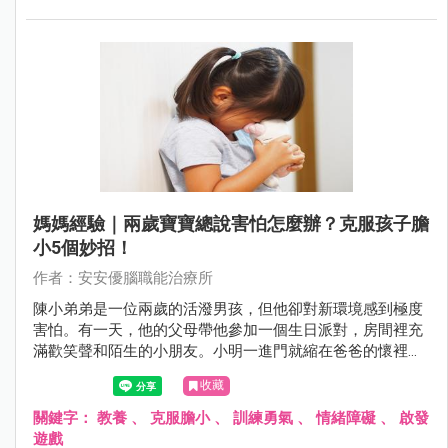
媽媽經驗｜兩歲寶寶總說害怕怎麼辦？克服孩子膽
小5個妙招！
作者：安安優腦職能治療所
陳小弟弟是一位兩歲的活潑男孩，但他卻對新環境感到極度
害怕。有一天，他的父母帶他參加一個生日派對，房間裡充
滿歡笑聲和陌生的小朋友。小明一進門就縮在爸爸的懷裡，
眼神躲閃且不敢發聲。他看著其他小朋友在玩耍，卻不敢加
收藏
入。當有人走近想跟他打招呼時，小明緊張地捏住了爸爸的
衣袖，顯露出典型的害怕表情。即便父母試圖撫慰他，小明
關鍵字：
教養
、
克服膽小
、
訓練勇氣
、
情緒障礙
、
啟發
仍然保持著警戒，不敢踏出安全的爸爸懷抱。這種情境凸顯
遊戲