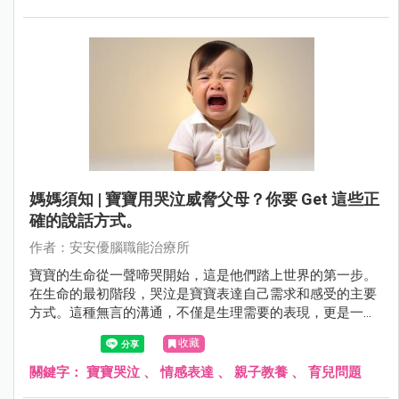
了小孩子面對陌生環境和人時可能產生的害怕感，需要父母
的陪伴和引導，以幫助他們逐漸克服這種膽怯，勇敢面對生
活的種種挑戰。
媽媽須知 | 寶寶用哭泣威脅父母？你要 Get 這些正
確的說話方式。
作者：安安優腦職能治療所
寶寶的生命從一聲啼哭開始，這是他們踏上世界的第一步。
在生命的最初階段，哭泣是寶寶表達自己需求和感受的主要
方式。這種無言的溝通，不僅是生理需要的表現，更是一種
自我語言訓練的基礎。從每天哭累計數小時到慢慢轉變為更
收藏
為複雜的情感表達，寶寶在這個過程中不僅學會了與世界互
動，還培養了一種基本的溝通能力。然而，隨著寶寶的成
關鍵字：
寶寶哭泣
、
情感表達
、
親子教養
、
育兒問題
長，哭泣也可能漸漸演變為一種習慣性的表現。父母在面對