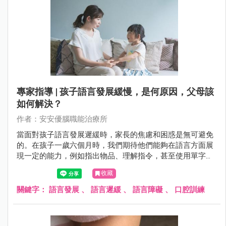
專家指導 | 孩子語言發展緩慢，是何原因，父母該
如何解決？
作者：安安優腦職能治療所
當面對孩子語言發展遲緩時，家長的焦慮和困惑是無可避免
的。在孩子一歲六個月時，我們期待他們能夠在語言方面展
現一定的能力，例如指出物品、理解指令，甚至使用單字表
達需求。然而，若孩子未達到這些里程碑，家長往往會感到
收藏
困惑，擔心孩子的未來發展。
關鍵字：
語言發展
、
語言遲緩
、
語言障礙
、
口腔訓練