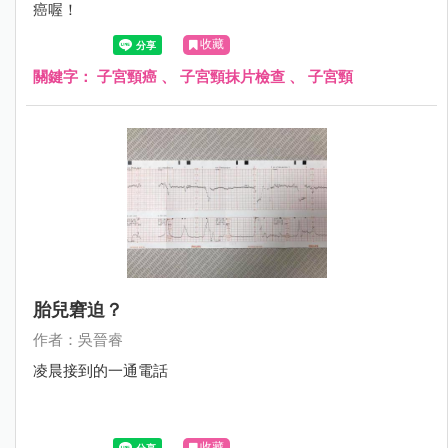
癌喔！
收藏
關鍵字：
子宮頸癌
、
子宮頸抹片檢查
、
子宮頸
胎兒窘迫？
作者：吳晉睿
凌晨接到的一通電話
收藏