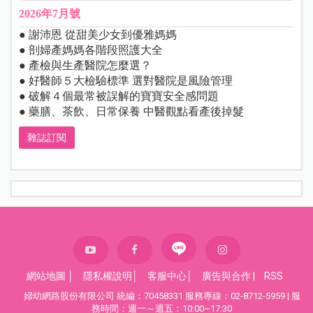
2026年7月號
● 謝沛恩 從甜美少女到優雅媽媽
● 剖婦產媽媽各階段照護大全
● 產檢與生產醫院怎麼選？
● 好醫師５大檢驗標準 選對醫院是風險管理
● 破解４個最常被誤解的寶寶安全感問題
● 藥膳、茶飲、日常保養 中醫觀點看產後掉髮
雜誌訂閱
網站地圖
│
隱私權說明
│
客服中心
│
廣告與合作
|
RSS
婦幼網路股份有限公司 統編：70458331 服務專線：02-8712-5959 | 服
務時間：週一～週五：10:00~17:30