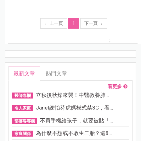
←
上一頁
1
下一頁
→
;
最新文章
熱門文章
看更多
立秋後秋燥來襲！中醫教養肺...
醫師專欄
Janet謝怡芬虎媽模式禁3C，看...
名人家庭
不買手機給孩子，就要被貼「...
部落客專欄
為什麼不想或不敢生二胎？這8...
家庭關係