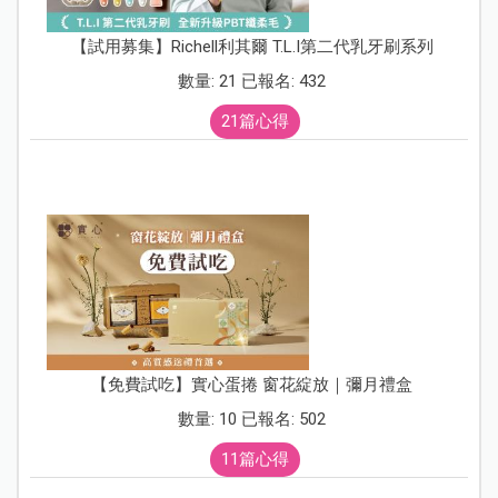
【試用募集】Richell利其爾 T.L.I第二代乳牙刷系列
數量: 21 已報名: 432
21篇心得
【免費試吃】實心蛋捲 窗花綻放｜彌月禮盒
數量: 10 已報名: 502
11篇心得