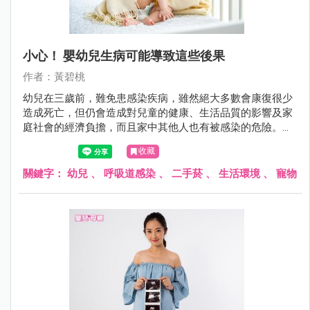
小心！ 嬰幼兒生病可能導致這些後果
作者：黃碧桃
幼兒在三歲前，難免患感染疾病，雖然絕大多數會康復很少
造成死亡，但仍會造成對兒童的健康、生活品質的影響及家
庭社會的經濟負擔，而且家中其他人也有被感染的危險。在
三歲以前的幼兒，到底易患那些常見的感染性疾病及其好發
收藏
因素，是值得探討的。
關鍵字：
幼兒
、
呼吸道感染
、
二手菸
、
生活環境
、
寵物