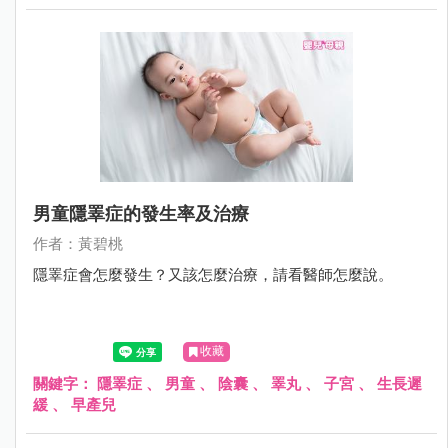
男童隱睪症的發生率及治療
作者：黃碧桃
隱睪症會怎麼發生？又該怎麼治療，請看醫師怎麼說。
收藏
關鍵字：
隱睪症
、
男童
、
陰囊
、
睪丸
、
子宮
、
生長遲
緩
、
早產兒