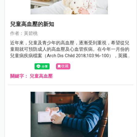
兒童高血壓的新知
作者：黃碧桃
近年來，兒童及青少年的高血壓，逐漸受到重視，希望從兒
童期就可預防成人的高血壓及心血管疾病。在今年一月份的
兒童病疾病檔案（Arch Dis Child 2018;103:96-100），英國
倫敦大奧蒙德街兒童醫院（Great Ormond Street Hospital
收藏
for Children）的拉傑（Laljr R）醫師，撰寫了兒童高血壓的
新知。
關鍵字：
兒童高血壓