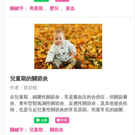
補充鐵劑，也不能完全矯正失調的功能。所以，在周產期是
什麼危險因素，造成嬰兒缺鐵性貧血，值得探討。
關鍵字：
周產期
、
嬰兒
、
貧血
兒童期的關節炎
作者：黃碧桃
在兒童期，細菌性關節炎，常是菌血症的合併症，但關節囊
炎、青年型類風濕性關節炎、反應性關節炎，及其他發炎疾
病，也是引起兒童性關節炎的常見原因。而最常見的細菌性
關節炎，必須抽血或抽關節液培養，才能找到病原菌，故常
收藏
常無法及早正確診斷。
關鍵字：
兒童期
、
關節炎