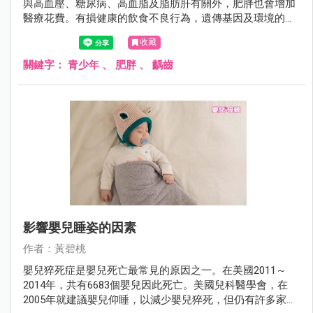
與高血壓、糖尿病、高血脂及脂肪肝有關外，肥胖也會增加
醫療花費。有損健康的飲食不良行為，遺傳基因及環境的因
素，也是引起肥胖及齲齒的可能因素。
收藏
關鍵字：
青少年
、
肥胖
、
齲齒
影響嬰兒睡姿的因素
作者：黃碧桃
嬰兒猝死症是嬰兒死亡最常見的原因之一。在美國2011～
2014年，共有6683個嬰兒因此死亡。美國兒科醫學會，在
2005年就建議嬰兒仰睡，以減少嬰兒猝死，但仍有許多家