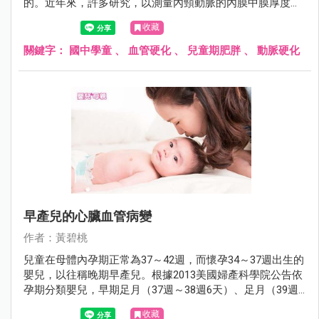
的。近年來，許多研究，以測量內頸動脈的內膜中膜厚度，
血流引致擴張（flow-mediate dilation）及脈博速率（pulse
收藏
wave velocity）來推測早期動腺粥樣硬化病變，也是測定肥
胖兒童動脈硬化的有效的方法。
關鍵字：
國中學童
、
血管硬化
、
兒童期肥胖
、
動脈硬化
早產兒的心臟血管病變
作者：黃碧桃
兒童在母體內孕期正常為37～42週，而懷孕34～37週出生的
嬰兒，以往稱晚期早產兒。根據2013美國婦產科學院公告依
孕期分類嬰兒，早期足月（37週～38週6天）、足月（39週
～40週6天）、晚期足月（41週～41週6天）及延後（≧42
收藏