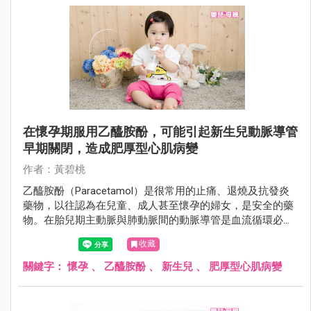
在懷孕期服用乙醯胺酚，可能引起新生兒動脈導管
早期關閉，造成肥厚型心肌病變
作者：黃碧桃
乙醯胺酚（Paracetamol）是很常用的止痛、退燒及抗發炎
藥物，以往認為在兒童、成人甚至懷孕的婦女，是安全的藥
物。在胎兒期主動脈與肺動脈間的動脈導管是血流循環必要
的血管，出生後，動脈導管會在數天內自然閉合。而在早產
收藏
兒或合併其他畸型或疾病時，動脈導管無法自然閉合，可用
非類固醇發炎藥物或乙醯胺酚，促使動脈導管閉合，或外科
關鍵字：
懷孕
、
乙醯胺酚
、
新生兒
、
肥厚型心肌病變
手術治療。