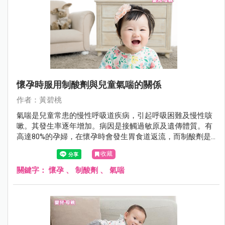
懷孕時服用制酸劑與兒童氣喘的關係
作者：黃碧桃
氣喘是兒童常患的慢性呼吸道疾病，引起呼吸困難及慢性咳
嗽。其發生率逐年增加。病因是接觸過敏原及遺傳體質。有
高達80%的孕婦，在懷孕時會發生胃食道返流，而制酸劑是
有效且安全的常用治療藥物。有研究發現，制酸劑會引起胃
收藏
中食物變性成過敏原而影響免疫反應，也有研究發現，懷孕
老鼠使用制酸劑，可引致所生小老鼠的食物過敏。
關鍵字：
懷孕
、
制酸劑
、
氣喘