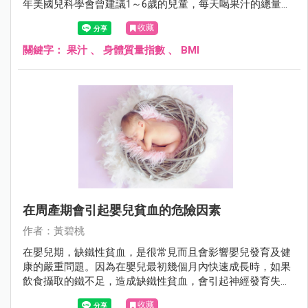
年美國兒科學會曾建議1～6歲的兒童，每天喝果汁的總量上
限為120～180C.C.，7歲以上的兒童則為240～360C.C.。但實
收藏
際上，許多兒童每天喝的果汁量遠超過此建議量，是否會引
起兒童肥胖，影響健康，值得探討。
關鍵字：
果汁
、
身體質量指數
、
BMI
在周產期會引起嬰兒貧血的危險因素
作者：黃碧桃
在嬰兒期，缺鐵性貧血，是很常見而且會影響嬰兒發育及健
康的嚴重問題。因為在嬰兒最初幾個月內快速成長時，如果
飲食攝取的鐵不足，造成缺鐵性貧血，會引起神經發育失
調，造成長期認知，運動功能及行為發育的不良，甚至事後
收藏