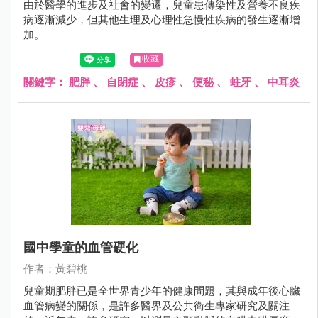
由於醫學的進步及社會的變遷，兒童患傳染性及營養不良疾
病逐漸減少，但其他生理及心理性急慢性疾病的發生逐漸增
加。
收藏
關鍵字：
肥胖
、
自閉症
、
皮疹
、
便秘
、
蛀牙
、
中耳炎
國中學童的血管硬化
作者：黃碧桃
兒童期肥胖已是全世界青少年的健康問題，其與成年後心臟
血管病變的關係，是許多醫界及公共衛生專家研究及關注