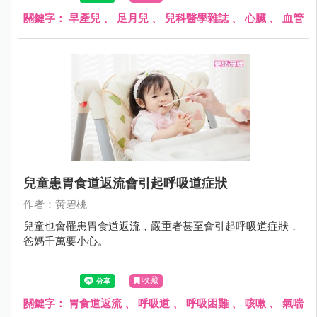
週）。早期足月兒的呼吸功能，有許多研究報告，但是心臟
血管疾病，則較少研究報告。
關鍵字：
早產兒
、
足月兒
、
兒科醫學雜誌
、
心臟
、
血管
兒童患胃食道返流會引起呼吸道症狀
作者：黃碧桃
兒童也會罹患胃食道返流，嚴重者甚至會引起呼吸道症狀，
爸媽千萬要小心。
收藏
關鍵字：
胃食道返流
、
呼吸道
、
呼吸困難
、
咳嗽
、
氣喘