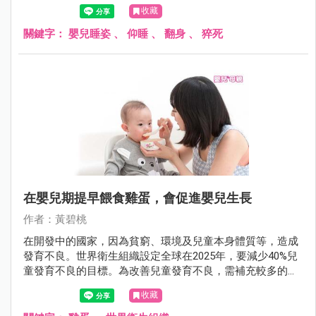
長，以舒適或怕嗆奶的理由，未將嬰兒仰睡。
收藏
關鍵字：
嬰兒睡姿
、
仰睡
、
翻身
、
猝死
在嬰兒期提早餵食雞蛋，會促進嬰兒生長
作者：黃碧桃
在開發中的國家，因為貧窮、環境及兒童本身體質等，造成
發育不良。世界衛生組織設定全球在2025年，要減少40%兒
童發育不良的目標。為改善兒童發育不良，需補充較多的食
物及營養素。在嬰兒期，雞蛋可提供營養及加強免疫功能，
收藏
但以往認為會增加蛋白質過敏的機會，故多建議在一歲後，
才可給嬰兒食用全蛋。