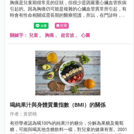
胸痛是兒童期很常見的症狀，但很少是因嚴重心臟血管疾病
引起的。因為胸痛仍可能是複雜的心臟血管異常所引起，有
時會有性命相關或需長期的醫療照護，所以，在門診時，兒
童因胸痛來求診，醫師也會做許多檢查，包括心電圖，胸部
收藏
X光及超音波心圖等，以探查胸痛的原因。
關鍵字：
兒童
、
胸痛
、
超音波
、
心圖
喝純果汁與身體質量指數（BMI）的關係
作者：黃碧桃
有些學者認為喝100%的純果汁的糖分，分解為果糖及葡萄
糖，可能與喝其他含糖飲料一樣，對兒童的健康有害。2001