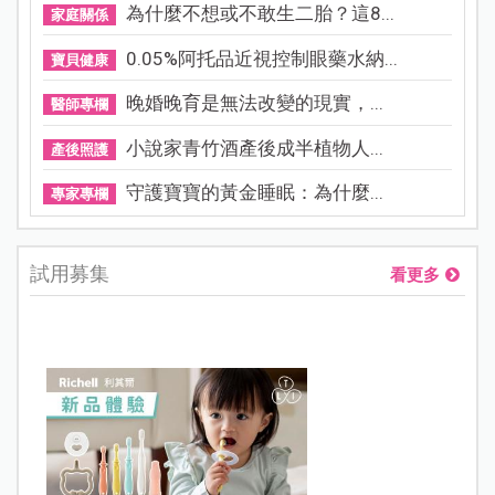
為什麼不想或不敢生二胎？這8...
家庭關係
0.05%阿托品近視控制眼藥水納...
寶貝健康
晚婚晚育是無法改變的現實，...
醫師專欄
小說家青竹酒產後成半植物人...
產後照護
守護寶寶的黃金睡眠：為什麼...
專家專欄
試用募集
看更多