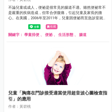
不論兒童或成人，便祕是很常見的腸道不適。雖然便祕常不
是嚴重的疾病造成，但常合併腹痛，引起兒童及家長的擔
心。在美國，2006年至2011年，兒童因便祕而至急診室就醫
的人數增加了41.5%。約有25%的兒童，其便祕症狀會持續到
收藏
20歲。以前認為便祕的可能原因包括基因遺傳、心理壓力、
故意不願排便、纖維食物攝取不足、缺乏運動、較低的社經
關鍵字：
學童排便
、
便祕
、
生活形態
、
腸道
地位及缺乏排便習慣等。但每日的生活習慣是否會影響兒童
便祕，是值得探討的。
兒童「胸痛在門診接受適當使用超音波心圖檢查指
引」的應用
作者：黃碧桃