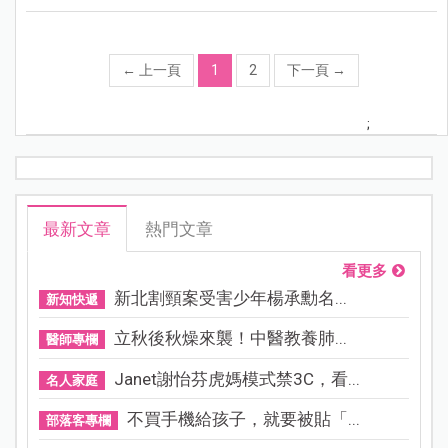
←
上一頁
1
2
下一頁
→
;
最新文章
熱門文章
看更多
新北割頸案受害少年楊承勳名...
新知快遞
立秋後秋燥來襲！中醫教養肺...
醫師專欄
Janet謝怡芬虎媽模式禁3C，看...
名人家庭
不買手機給孩子，就要被貼「...
部落客專欄