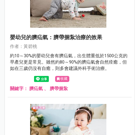
嬰幼兒的臍疝氣：臍帶捆紮治療的效果
作者：黃碧桃
約10～30%的嬰幼兒會有臍疝氣，出生體重低於1500公克的
早產兒更是常見。雖然約80～90%的臍疝氣會自然痊癒，但
如在三歲仍沒有自癒，則多會建議外科手術治療。
收藏
關鍵字：
臍疝氣
、
臍帶捆紮