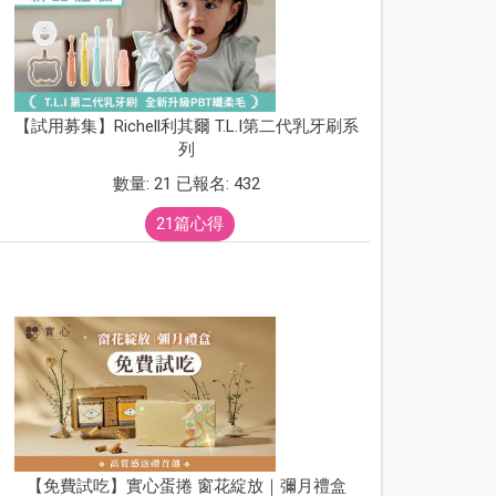
【試用募集】Richell利其爾 T.L.I第二代乳牙刷系
列
數量: 21 已報名: 432
21篇心得
【免費試吃】實心蛋捲 窗花綻放｜彌月禮盒