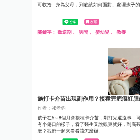
可收拾... 身為父母，到底該如何面對、處理孩
收藏
關鍵字：
叛逆期
、
哭鬧
、
嬰幼兒
、
教養
施打卡介苗出現副作用？接種完疤痕紅腫
作者：祁孝鈞
孩子在5～8個月會接種卡介苗，剛打完還沒事，
有小傷口的樣子，看了醫生又說觀察就好，到底
麼？我們一起來看看該怎麼辦。