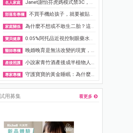
Janet謝怡芬虎媽模式禁3C，看...
名人家庭
不買手機給孩子，就要被貼「...
部落客專欄
為什麼不想或不敢生二胎？這8...
家庭關係
0.05%阿托品近視控制眼藥水納...
寶貝健康
晚婚晚育是無法改變的現實，...
醫師專欄
小說家青竹酒產後成半植物人...
產後照護
守護寶寶的黃金睡眠：為什麼...
專家專欄
試用募集
看更多