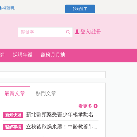
私權說明
。
我知道了
登入|註冊
師
採購年鑑
寵粉月月抽
最新文章
熱門文章
看更多
新北割頸案受害少年楊承勳名...
新知快遞
立秋後秋燥來襲！中醫教養肺...
醫師專欄