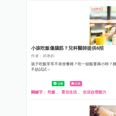
小孩吃飯傷腦筋？兒科醫師提供6招
作者：祁孝鈞
孩子吃飯常常不肯坐餐椅？吃一頓飯要兩小時？種
不妨試試～
收藏
關鍵字：
吃飯
、
育兒生活
、
生活自理能力