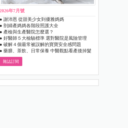
2026年7月號
● 謝沛恩 從甜美少女到優雅媽媽
● 剖婦產媽媽各階段照護大全
● 產檢與生產醫院怎麼選？
● 好醫師５大檢驗標準 選對醫院是風險管理
● 破解４個最常被誤解的寶寶安全感問題
● 藥膳、茶飲、日常保養 中醫觀點看產後掉髮
雜誌訂閱