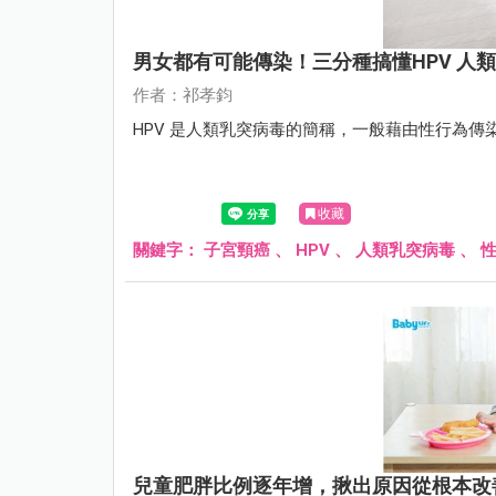
男女都有可能傳染！三分種搞懂HPV 人
作者：祁孝鈞
HPV 是人類乳突病毒的簡稱，一般藉由性行為
收藏
關鍵字：
子宮頸癌
、
HPV
、
人類乳突病毒
、
兒童肥胖比例逐年增，揪出原因從根本改