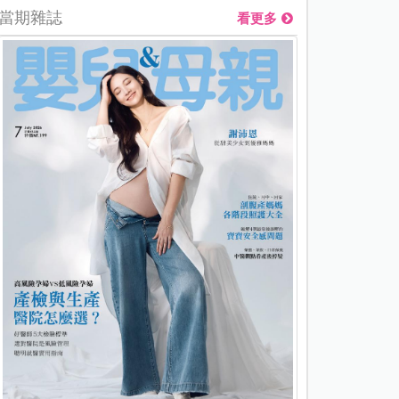
當期雜誌
看更多