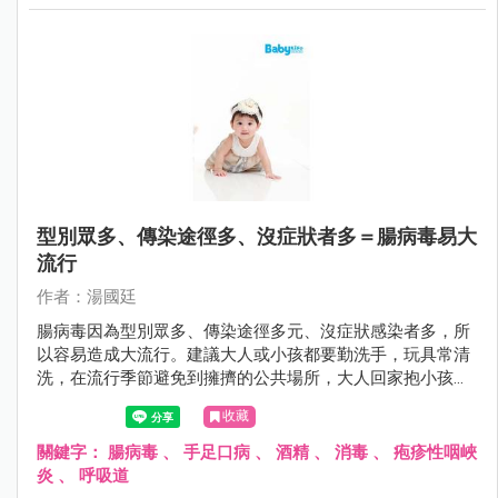
型別眾多、傳染途徑多、沒症狀者多＝腸病毒易大
流行
作者：湯國廷
腸病毒因為型別眾多、傳染途徑多元、沒症狀感染者多，所
以容易造成大流行。建議大人或小孩都要勤洗手，玩具常清
洗，在流行季節避免到擁擠的公共場所，大人回家抱小孩之
前要更衣和洗手，對於家中第二位感染腸病毒患者，因其所
收藏
接受的病毒量往往較高，嚴重度可能提高，更要小心有無重
症前兆。
關鍵字：
腸病毒
、
手足口病
、
酒精
、
消毒
、
疱疹性咽峽
炎
、
呼吸道