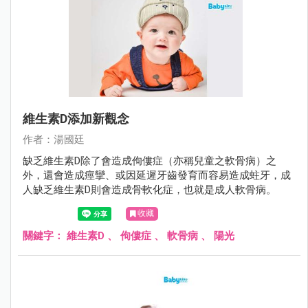
維生素D添加新觀念
作者：湯國廷
缺乏維生素D除了會造成佝僂症（亦稱兒童之軟骨病）之
外，還會造成痙攣、或因延遲牙齒發育而容易造成蛀牙，成
人缺乏維生素D則會造成骨軟化症，也就是成人軟骨病。
收藏
關鍵字：
維生素D
、
佝僂症
、
軟骨病
、
陽光