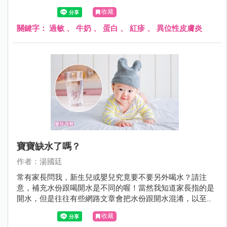
生了過敏症狀。
收藏
關鍵字：
過敏
、
牛奶
、
蛋白
、
紅疹
、
異位性皮膚炎
寶寶缺水了嗎？
作者：湯國廷
常有家長問我，新生兒或嬰兒究竟要不要另外喝水？請注
意，補充水份跟喝開水是不同的喔！當然我知道家長指的是
開水，但是往往有些網路文章會把水份跟開水混淆，以至於
家長霧裡看花，不知究竟是哪一篇文章說的是對的。
收藏