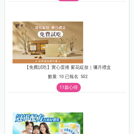
【免費試吃】實心蛋捲 窗花綻放｜彌月禮盒
數量: 10 已報名: 502
11篇心得