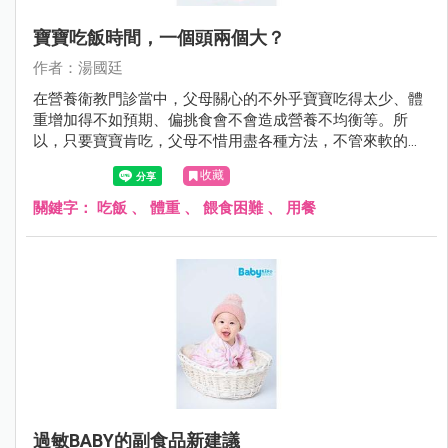
寶寶吃飯時間，一個頭兩個大？
作者：湯國廷
在營養衛教門診當中，父母關心的不外乎寶寶吃得太少、體
重增加得不如預期、偏挑食會不會造成營養不均衡等。所
以，只要寶寶肯吃，父母不惜用盡各種方法，不管來軟的或
是來硬的，甚至仿效老萊子娛親（只是這回對象是自己寶
收藏
寶）。但有些方法可能第一次有效，久了就失效，甚至造成
反效果，看到飯端出來就跑給父母追或緊閉雙唇。
關鍵字：
吃飯
、
體重
、
餵食困難
、
用餐
過敏BABY的副食品新建議