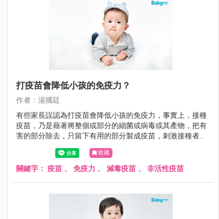
打疫苗會降低小孩的免疫力？
作者：湯國廷
有些家長誤認為打疫苗會降低小孩的免疫力，事實上，接種
疫苗，乃是藉著將整個或部分的細菌或病毒或其產物，把有
害的部分除去，只留下有用的部分製成疫苗，刺激接種者的
免疫系統，使接種者自己能產生危險性低卻類似自染感染的
收藏
免疫反應，也就是產生保護力（主動免疫）。 不可否認的，
預防重於治療。尤其對於傳染病，注射疫苗是抵抗傳染病最
關鍵字：
疫苗
、
免疫力
、
減毒疫苗
、
非活性疫苗
好的方法。