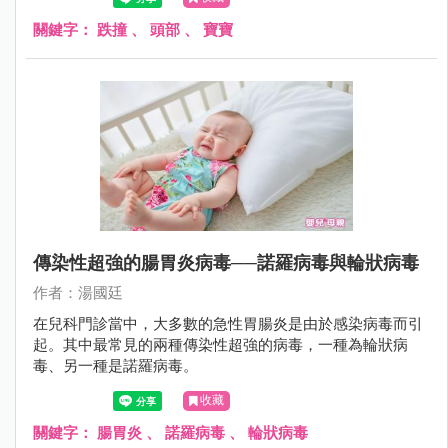
是往後撲倒；更不用說，2歲時爬上爬下，不知天高地厚，
沒有懼高症，很容易從椅子或沙發上摔下來。
關鍵字：
跌撞
、
頭部
、
寶寶
傳染性超強的腸胃炎病毒──諾羅病毒與輪狀病毒
作者：湯國廷
在兒科門診當中，大多數的急性胃腸炎是由於感染病毒而引
起。其中最常見的兩種傳染性超強的病毒，一種為輪狀病
毒、另一種是諾羅病毒。
收藏
關鍵字：
腸胃炎
、
諾羅病毒
、
輪狀病毒