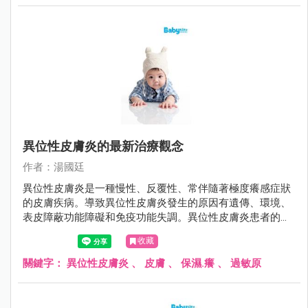
異位性皮膚炎的最新治療觀念
作者：湯國廷
異位性皮膚炎是一種慢性、反覆性、常伴隨著極度癢感症狀
的皮膚疾病。導致異位性皮膚炎發生的原因有遺傳、環境、
表皮障蔽功能障礙和免疫功能失調。異位性皮膚炎患者的皮
膚角質層因為fillaggrin（一種存在於人體表皮中的蛋白質）
收藏
缺陷、神經醯胺（ceremide）降低，導致皮膚的表皮障蔽功
能缺損、保水能力差、表皮上的細菌過度增生，讓過敏原易
關鍵字：
異位性皮膚炎
、
皮膚
、
保濕.癢
、
過敏原
滲透而引起過敏發炎反應，皮膚因而產生乾癢的現象。而因
為癢而搔抓，往往會刺激破壞皮膚，使得問題更加嚴重，造
成惡性循環。