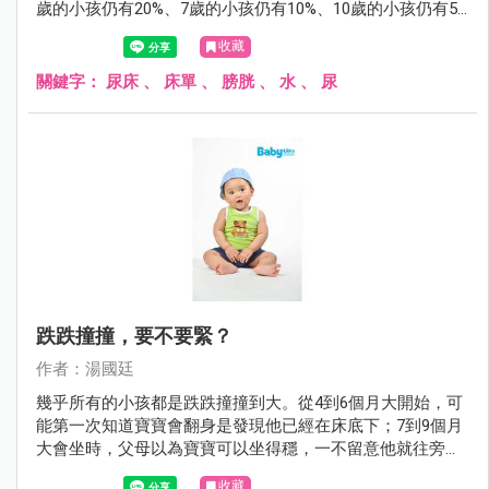
歲的小孩仍有20%、7歲的小孩仍有10%、10歲的小孩仍有5%
會尿床。尿床雖然稱不上什麼嚴重的醫療問題，但對父母或
收藏
小孩而言，尿床這件事，有時卻是沉重的打擊。
關鍵字：
尿床
、
床單
、
膀胱
、
水
、
尿
跌跌撞撞，要不要緊？
作者：湯國廷
幾乎所有的小孩都是跌跌撞撞到大。從4到6個月大開始，可
能第一次知道寶寶會翻身是發現他已經在床底下；7到9個月
大會坐時，父母以為寶寶可以坐得穩，一不留意他就往旁或
後傾倒；1歲剛會走路，搖搖晃晃，一不小心，不是往前就
收藏