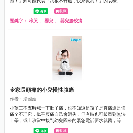
抱！」到可能代表「我很不舒服，快來救我！」的哀嚎。
收藏
關鍵字：
啼哭
、
嬰兒
、
嬰兒腸絞痛
令家長頭痛的小兒慢性腹痛
作者：湯國廷
小孩三不五時喊一下肚子痛，也不知道是孩子是真痛還是假
痛？不理它，似乎腹痛自己會消失，但有時也可嚴重到無法
上學，或上班當中接到幼兒園來的緊急電話要求就醫，等真
正帶小孩到醫院時，他又說不痛了。久而久之，腹痛好像是
收藏