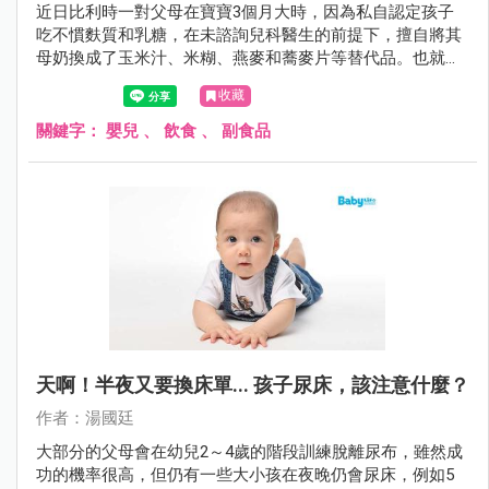
近日比利時一對父母在寶寶3個月大時，因為私自認定孩子
吃不慣麩質和乳糖，在未諮詢兒科醫生的前提下，擅自將其
母奶換成了玉米汁、米糊、燕麥和蕎麥片等替代品。也就是
用植物奶代替母乳對其進行餵養，不料4個月後，寶寶因營
收藏
養不良和嚴重脫水而死亡。
關鍵字：
嬰兒
、
飲食
、
副食品
天啊！半夜又要換床單... 孩子尿床，該注意什麼？
作者：湯國廷
大部分的父母會在幼兒2～4歲的階段訓練脫離尿布，雖然成
功的機率很高，但仍有一些大小孩在夜晚仍會尿床，例如5