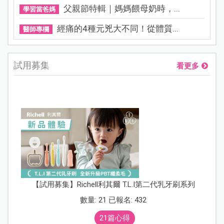
父親節特輯｜媽媽餵母奶時，...
學習當爸媽
經痛的4種元兇大不同！從體質...
醫師專欄
試用募集
看更多
【試用募集】Richell利其爾 T.L.I第二代乳牙刷系列
數量: 21 已報名: 432
21篇心得