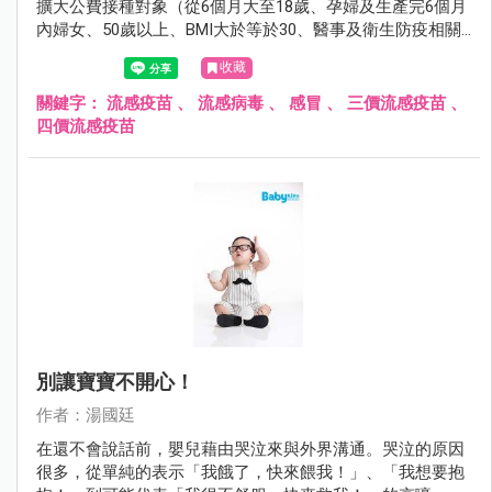
擴大公費接種對象（從6個月大至18歲、孕婦及生產完6個月
內婦女、50歲以上、BMI大於等於30、醫事及衛生防疫相關
人員、禽畜業及動物防疫相關人員、重大傷病患者、居住於
收藏
安養院等長期機構者、罕見疾病者），希望藉由擴大接種，
減少即將而來的流感威脅。
關鍵字：
流感疫苗
、
流感病毒
、
感冒
、
三價流感疫苗
、
四價流感疫苗
別讓寶寶不開心！
作者：湯國廷
在還不會說話前，嬰兒藉由哭泣來與外界溝通。哭泣的原因
很多，從單純的表示「我餓了，快來餵我！」、「我想要抱