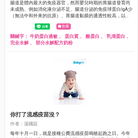
腸道是體內最大的免疫器官，然而嬰兒時期的胃腸道發育尚
未成熟、例如消化液分泌不足、腸道分泌的免疫球蛋白IgA少
（無法中和外來的抗原）、胃腸道黏膜的通透性較高，以上
的種種因素造成外來的過敏原很容易透過腸黏膜進入人體，
收藏
誘發過敏反應。
關鍵字：
牛奶蛋白過敏
、
蛋白質
、
酪蛋白
、
乳清蛋白
、
完全水解
、
部分水解配方奶粉
你打了流感疫苗沒？
作者：湯國廷
每年十月一日，就是接種公費流感疫苗鳴槍起跑之日。今年