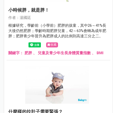
小時候胖，就是胖！
作者：湯國廷
根據研究，學齡前（小學前）肥胖的孩童，其中26～41%長
大後仍然肥胖；學齡時期肥胖兒童，42～63%會轉為成年肥
胖；肥胖青少年晉升為肥胖成人的比例則高達三分之二。
收藏
關鍵字：
肥胖
、
兒童及青少年生長身體質量指數
、
BMI
什麼樣的拉肚子需要緊張？