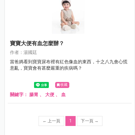
寶寶大便有血怎麼辦？
作者：湯國廷
當爸媽看到寶寶尿布裡有紅色像血的東西，十之八九會心慌
意亂，寶寶會有甚麼嚴重的疾病嗎？
收藏
關鍵字：
腸胃
、
大便
、
血
←
上一頁
1
下一頁
→