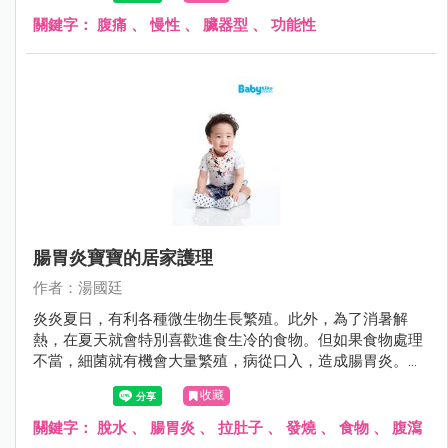
「狼來了」故事中的主角，雖然前幾次醫師都說目前沒問
題，但許多父母又怕因為疏忽大意而延誤病情，搞得一個頭
關鍵字：
腹痛
、
慢性
、
臟器型
、
功能性
兩個大。
腸胃炎寶寶的居家護理
作者：湯國廷
炎炎夏日，有利各種微生物生長繁殖。此外，為了消暑解
熱，在夏天就會特別喜歡進食生冷的食物。但如果食物處理
不當，細菌就有機會大量繁殖，病從口入，造成腸胃炎。腸
胃炎的症狀不外乎嘔吐與腹瀉，其症狀可輕可重，就醫之
收藏
前，如何避免進一步惡化，其實有些撇步。
關鍵字：
脫水
、
腸胃炎
、
拉肚子
、
發燒
、
食物
、
腹瀉