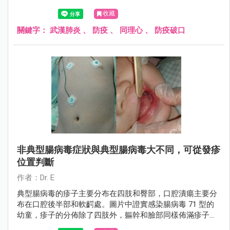
的擴散。在武漢肺炎確診人數突破三位數之後，此時是相當
收藏
關鍵的時刻，「急診室小兒科醫師Dr. E」也分享了一段文
章，呼籲大家切勿掉以輕心......
關鍵字：
武漢肺炎
、
防疫
、
同理心
、
防疫破口
非典型腸病毒症狀與典型腸病毒大不同，可從發疹
位置判斷
作者：Dr. E
典型腸病毒的疹子主要分布在四肢和臀部，口腔潰瘍主要分
布在口腔後半部和軟齶處。圖片中證實感染腸病毒 71 型的
幼童，疹子的分佈除了四肢外，軀幹和臉部同樣佈滿疹子；
口腔潰瘍位置不是在後半部而是長在舌頭，以上表現都跟典