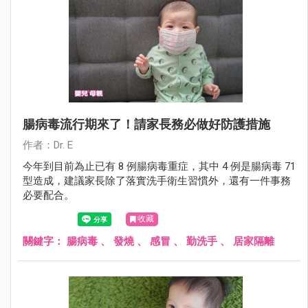
腸病毒流行期來了！請家長務必做好防護措施
作者：Dr. E
今年到目前為止已有 8 例腸病毒重症，其中 4 例是腸病毒 71
型造成，建議家長除了落實洗手衛生習慣外，還有一件事務
必要配合。
收藏
關鍵字：
腸病毒
、
發燒
、
感冒
、
勤洗手
、
居家隔離