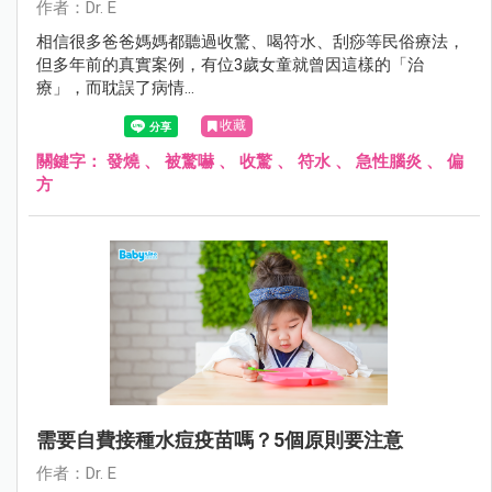
作者：Dr. E
相信很多爸爸媽媽都聽過收驚、喝符水、刮痧等民俗療法，
但多年前的真實案例，有位3歲女童就曾因這樣的「治
療」，而耽誤了病情…
收藏
關鍵字：
發燒
、
被驚嚇
、
收驚
、
符水
、
急性腦炎
、
偏
方
需要自費接種水痘疫苗嗎？5個原則要注意
作者：Dr. E