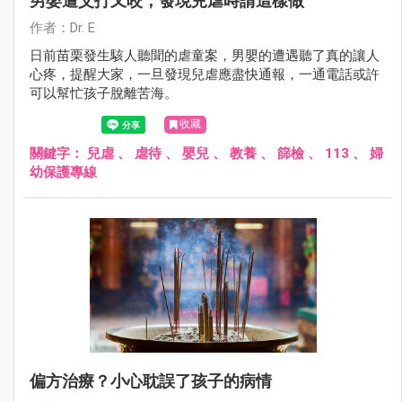
男嬰遭父打又咬，發現兒虐時請這樣做
作者：Dr. E
日前苗栗發生駭人聽聞的虐童案，男嬰的遭遇聽了真的讓人
心疼，提醒大家，一旦發現兒虐應盡快通報，一通電話或許
可以幫忙孩子脫離苦海。
收藏
關鍵字：
兒虐
、
虐待
、
嬰兒
、
教養
、
篩檢
、
113
、
婦
幼保護專線
偏方治療？小心耽誤了孩子的病情