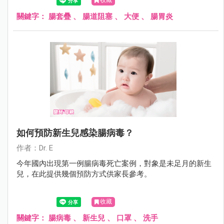
收藏
關鍵字：
腸套疊
、
腸道阻塞
、
大便
、
腸胃炎
如何預防新生兒感染腸病毒？
作者：Dr. E
今年國內出現第一例腸病毒死亡案例，對象是未足月的新生
兒，在此提供幾個預防方式供家長參考。
收藏
關鍵字：
腸病毒
、
新生兒
、
口罩
、
洗手