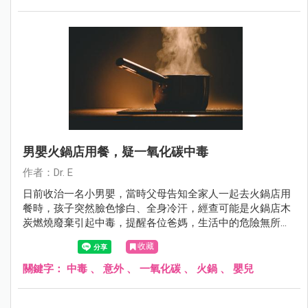
男嬰火鍋店用餐，疑一氧化碳中毒
作者：Dr. E
日前收治一名小男嬰，當時父母告知全家人一起去火鍋店用
餐時，孩子突然臉色慘白、全身冷汗，經查可能是火鍋店木
炭燃燒廢棄引起中毒，提醒各位爸媽，生活中的危險無所不
在，一定要注意外出用餐環境，減少意外發生。
收藏
關鍵字：
中毒
、
意外
、
一氧化碳
、
火鍋
、
嬰兒