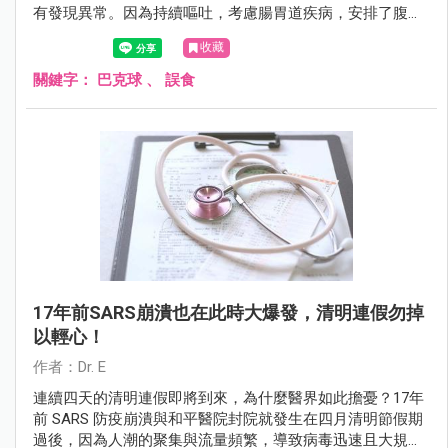
有發現異常。因為持續嘔吐，考慮腸胃道疾病，安排了腹部
X 光，意外發現有 5 顆相連在一起的「白亮球形異物」在腸
收藏
道中。
關鍵字：
巴克球
、
誤食
17年前SARS崩潰也在此時大爆發，清明連假勿掉
以輕心！
作者：Dr. E
連續四天的清明連假即將到來，為什麼醫界如此擔憂？17年
前 SARS 防疫崩潰與和平醫院封院就發生在四月清明節假期
過後，因為人潮的聚集與流量頻繁，導致病毒迅速且大規模