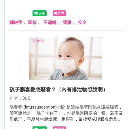
收藏
關鍵字：
吸管
、
不鏽鋼
、
塑膠
、
安全
孩子腸套疊怎麼看？（內有排泄物照說明）
作者：Dr. E
腸套疊 (intussusception) 指的是近端腸管凹陷入遠端腸管，
簡單說就是 「腸子卡住了」，也是腸道阻塞的一種。若不及
早處理，容易發生腸壞死、腸穿孔，最後變成腹膜炎危及生
命。