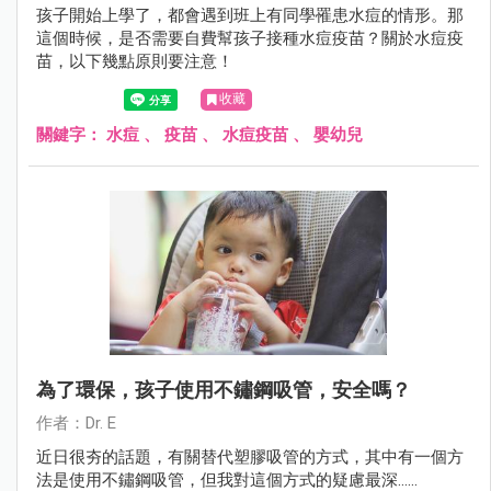
孩子開始上學了，都會遇到班上有同學罹患水痘的情形。那
這個時候，是否需要自費幫孩子接種水痘疫苗？關於水痘疫
苗，以下幾點原則要注意！
收藏
關鍵字：
水痘
、
疫苗
、
水痘疫苗
、
嬰幼兒
為了環保，孩子使用不鏽鋼吸管，安全嗎？
作者：Dr. E
近日很夯的話題，有關替代塑膠吸管的方式，其中有一個方
法是使用不鏽鋼吸管，但我對這個方式的疑慮最深......