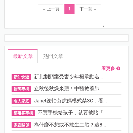
←
上一頁
1
下一頁
→
;
最新文章
熱門文章
看更多
新北割頸案受害少年楊承勳名...
新知快遞
立秋後秋燥來襲！中醫教養肺...
醫師專欄
Janet謝怡芬虎媽模式禁3C，看...
名人家庭
不買手機給孩子，就要被貼「...
部落客專欄
為什麼不想或不敢生二胎？這8...
家庭關係