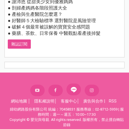
● 謝沛恩 從甜美少女到優雅媽媽
● 剖婦產媽媽各階段照護大全
● 產檢與生產醫院怎麼選？
● 好醫師５大檢驗標準 選對醫院是風險管理
● 破解４個最常被誤解的寶寶安全感問題
● 藥膳、茶飲、日常保養 中醫觀點看產後掉髮
雜誌訂閱
網站地圖
│
隱私權說明
│
客服中心
│
廣告與合作
|
RSS
婦幼網路股份有限公司 統編：70458331 服務專線：02-8712-5959 | 服
務時間：週一～週五：10:00~17:30
Copyright © 嬰兒與母親. All rights reserved. 版權所有，禁止擅自轉貼
節錄