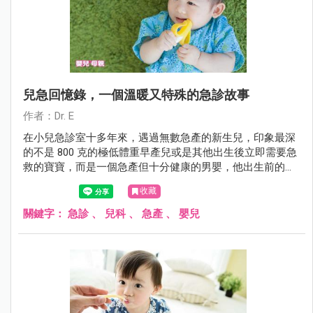
兒急回憶錄，一個溫暖又特殊的急診故事
作者：Dr. E
在小兒急診室十多年來，遇過無數急產的新生兒，印象最深
的不是 800 克的極低體重早產兒或是其他出生後立即需要急
救的寶寶，而是一個急產但十分健康的男嬰，他出生前的過
程十分特殊，特殊到至今無法忘卻。
收藏
關鍵字：
急診
、
兒科
、
急產
、
嬰兒