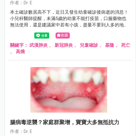
作者：Dr. E
本土確診數居高不下，近日又發生幼童確診後病逝的消息！
小兒科醫師提醒，未滿5歲的幼童不能打疫苗，口服藥物也
無法使用，還是建議家中若有小孩，盡量不要到人多的地方
參與不必要的社交活動！
收藏
關鍵字：
武漢肺炎
、
新冠肺炎
、
兒童確診
、
基隆
、
死亡
、
高燒
腸病毒逆襲？家庭群聚增，寶寶大多無抵抗力
作者：Dr. E