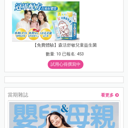
【免費體驗】森活舒敏兒童益生菌
數量: 10 已報名: 453
試用心得撰寫中
當期雜誌
看更多