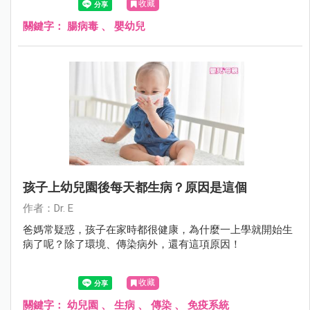
收藏
型腸病毒表現不同。
關鍵字：
腸病毒
、
嬰幼兒
孩子上幼兒園後每天都生病？原因是這個
作者：Dr. E
爸媽常疑惑，孩子在家時都很健康，為什麼一上學就開始生
病了呢？除了環境、傳染病外，還有這項原因！
收藏
關鍵字：
幼兒園
、
生病
、
傳染
、
免疫系統