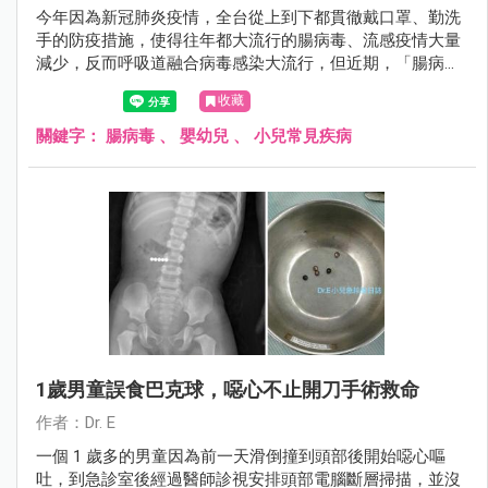
今年因為新冠肺炎疫情，全台從上到下都貫徹戴口罩、勤洗
手的防疫措施，使得往年都大流行的腸病毒、流感疫情大量
減少，反而呼吸道融合病毒感染大流行，但近期，「腸病
毒」卻悄悄逆襲當中，而且大多兒童身上都無抗體，若真的
收藏
捲土重來，後果恐怕...
關鍵字：
腸病毒
、
嬰幼兒
、
小兒常見疾病
1歲男童誤食巴克球，噁心不止開刀手術救命
作者：Dr. E
一個 1 歲多的男童因為前一天滑倒撞到頭部後開始噁心嘔
吐，到急診室後經過醫師診視安排頭部電腦斷層掃描，並沒