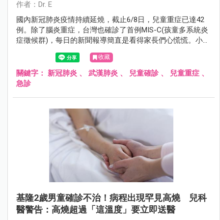
作者：Dr. E
國內新冠肺炎疫情持續延燒，截止6/8日，兒童重症已達42
例。除了腦炎重症，台灣也確診了首例MIS-C(孩童多系統炎
症徵候群)，每日的新聞報導簡直是看得家長們心慌慌。小兒
科醫師建議家長，在現今的時空背景下，確診者無法到診所
收藏
看診，或到急診室可能需要等待 1-2 小時，這時候家長就需
要學習如何正確評估孩子的生理狀況。以下小兒科醫師整理
關鍵字：
新冠肺炎
、
武漢肺炎
、
兒童確診
、
兒童重症
、
了五個確診新冠肺炎後，家長常帶孩子衝急診但誤解成重症
急診
的主訴。
基隆2歲男童確診不治！病程出現罕見高燒 兒科
醫警告：高燒超過「這溫度」要立即送醫