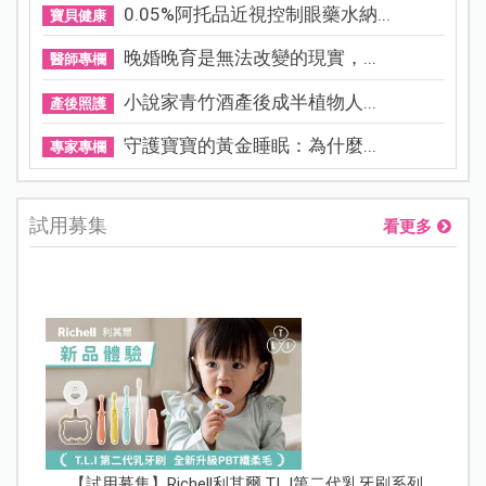
0.05%阿托品近視控制眼藥水納...
寶貝健康
晚婚晚育是無法改變的現實，...
醫師專欄
小說家青竹酒產後成半植物人...
產後照護
守護寶寶的黃金睡眠：為什麼...
專家專欄
試用募集
看更多
【試用募集】Richell利其爾 T.L.I第二代乳牙刷系列