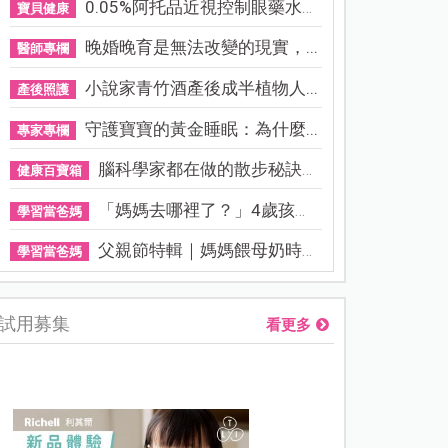
0.05%阿托品近視控制眼藥水納...
寶貝健康
晚婚晚育是無法改變的現實，...
醫師專欄
小說家青竹酒產後成半植物人...
產後照護
守護寶寶的黃金睡眠：為什麼...
專家專欄
腦科學家都在做的散步秘訣！...
健康百寶箱
「媽媽去哪裡了？」4歲孩子還...
學習當爸媽
父親節特輯｜媽媽餵母奶時，...
學習當爸媽
試用募集
看更多