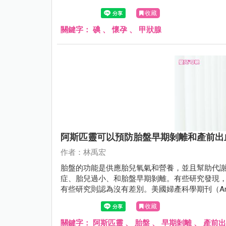
收藏
關鍵字：
碘
、
懷孕
、
甲狀腺
阿斯匹靈可以預防胎盤早期剝離和產前出
作者：林禹宏
胎盤的功能是供應胎兒氧氣和營養，並且幫助代
症、胎兒過小、和胎盤早期剝離。有些研究發現，
有些研究則認為沒有差別。美國婦產科學期刊（American Jou
月份有一項綜合分析研究（meta-analysi
收藏
血，只是跟劑量和使用時機有關。
關鍵字：
阿斯匹靈
、
胎盤
、
早期剝離
、
產前出