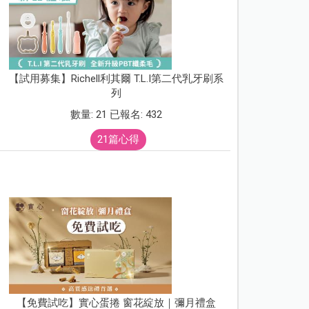
【試用募集】Richell利其爾 T.L.I第二代乳牙刷系
列
數量: 21 已報名: 432
21篇心得
【免費試吃】實心蛋捲 窗花綻放｜彌月禮盒