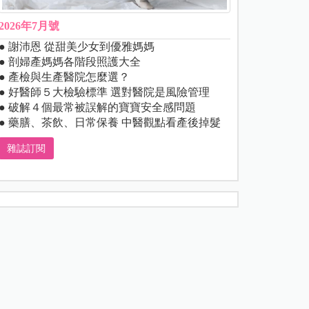
2026年7月號
● 謝沛恩 從甜美少女到優雅媽媽
● 剖婦產媽媽各階段照護大全
● 產檢與生產醫院怎麼選？
● 好醫師５大檢驗標準 選對醫院是風險管理
● 破解４個最常被誤解的寶寶安全感問題
● 藥膳、茶飲、日常保養 中醫觀點看產後掉髮
雜誌訂閱