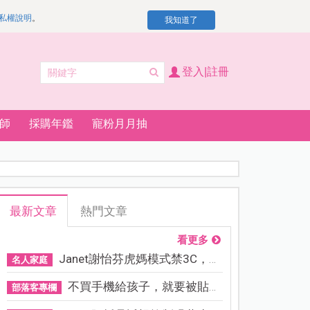
私權說明
。
我知道了
登入|註冊
師
採購年鑑
寵粉月月抽
最新文章
熱門文章
看更多
Janet謝怡芬虎媽模式禁3C，看...
名人家庭
不買手機給孩子，就要被貼「...
部落客專欄