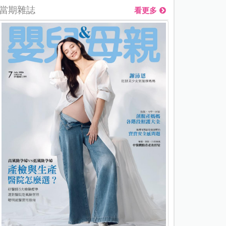
當期雜誌
看更多