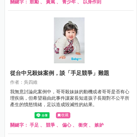
關鍵字：
鼓勵
、
責罵
、
青少年
、
以身作則
從台中兄殺妹案例，談「手足競爭」難題
作者：吳四維
我無意討論此案例中，哥哥殺妹妹的動機或者哥哥是否有心
理疾病，但希望藉由此事件讓家長知道孩子長期對不公平所
產生的憤怒情緒，足以造成毀滅性的結果。
收藏
關鍵字：
手足
、
競爭
、
偏心
、
衝突
、
嫉妒