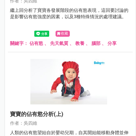
作者：吳四維
繼上回分析了寶寶各發展階段的佔有慾表現，這回要討論的
是影響佔有慾強度的因素，以及3種特殊情況的處理建議。
收藏
關鍵字：
佔有慾
、
先天氣質
、
教養
、
腦部
、
分享
寶寶的佔有慾分析(上)
作者：吳四維
人類的佔有慾望始自於嬰幼兒期，自其開始能移動身體並伸