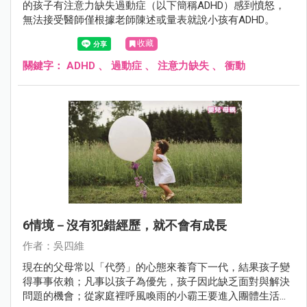
的孩子有注意力缺失過動症（以下簡稱ADHD）感到憤怒，
無法接受醫師僅根據老師陳述或量表就說小孩有ADHD。
收藏
關鍵字：
ADHD
、
過動症
、
注意力缺失
、
衝動
6情境－沒有犯錯經歷，就不會有成長
作者：吳四維
現在的父母常以「代勞」的心態來養育下一代，結果孩子變
得事事依賴；凡事以孩子為優先，孩子因此缺乏面對與解決
問題的機會；從家庭裡呼風喚雨的小霸王要進入團體生活成