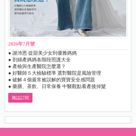
2026年7月號
● 謝沛恩 從甜美少女到優雅媽媽
● 剖婦產媽媽各階段照護大全
● 產檢與生產醫院怎麼選？
● 好醫師５大檢驗標準 選對醫院是風險管理
● 破解４個最常被誤解的寶寶安全感問題
● 藥膳、茶飲、日常保養 中醫觀點看產後掉髮
雜誌訂閱