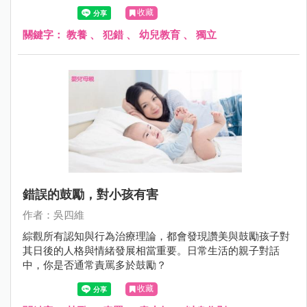
為合群的綿羊時，也因此出現適應上的困難。
收藏
關鍵字：
教養
、
犯錯
、
幼兒教育
、
獨立
錯誤的鼓勵，對小孩有害
作者：吳四維
綜觀所有認知與行為治療理論，都會發現讚美與鼓勵孩子對
其日後的人格與情緒發展相當重要。日常生活的親子對話
中，你是否通常責罵多於鼓勵？
收藏