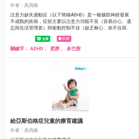
作者：吳四維
注意力缺失過動症（以下簡稱ADHD）是一種腦部神經發展
不成熟的疾病，症狀主要以注意力功能不良（容易分心、遺
忘與生活管理差）與衝動控制不佳（缺乏耐心、坐不住與控
制不住行為）來表現，若未經治療常嚴重且長期影響小孩未
收藏
來的學習成就、人際關係與人格發展。患者通常自學齡前就
開始現症狀，且有40％的患者症狀會持續到成人，儘早提供
關鍵字：
ADHD
、
肥胖
、
多巴胺
其療育與治療對ADHD小孩未來的發展相當重要。
給亞斯伯格症兒童的療育建議
作者：吳四維