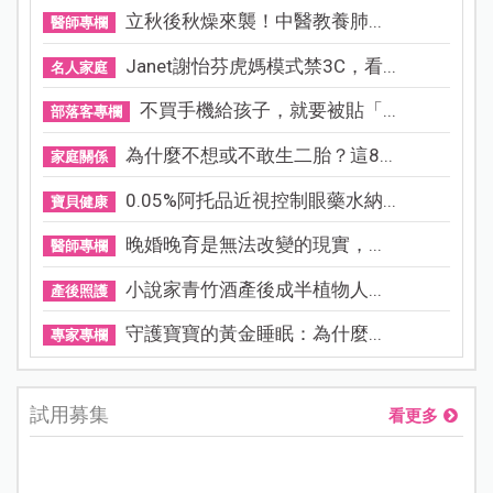
立秋後秋燥來襲！中醫教養肺...
醫師專欄
Janet謝怡芬虎媽模式禁3C，看...
名人家庭
不買手機給孩子，就要被貼「...
部落客專欄
為什麼不想或不敢生二胎？這8...
家庭關係
0.05%阿托品近視控制眼藥水納...
寶貝健康
晚婚晚育是無法改變的現實，...
醫師專欄
小說家青竹酒產後成半植物人...
產後照護
守護寶寶的黃金睡眠：為什麼...
專家專欄
試用募集
看更多