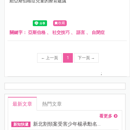
給亞斯伯格症兒童的療育建議
收藏
關鍵字：
亞斯伯格
、
社交技巧
、
語言
、
自閉症
←
上一頁
1
下一頁
→
;
最新文章
熱門文章
看更多
新北割頸案受害少年楊承勳名...
新知快遞