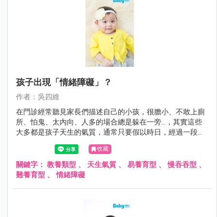
孩子出現「情緒障礙」？
作者：吳四維
在門診經常聽見家長們描述自己的小孩，很膽小、不敢上廁
所、怕鬼、太內向、人多的場合總是躲在一旁…，其實這些
大多都是孩子天生的氣質，通常只要假以時日，經過一段時
間的適應與鼓勵，多數孩子都能夠順利度過；但是在某些情
收藏
形下若孩子本身有疾病如過動症、自閉症與智能障礙，或家
庭的教養出了問題，可能導致小孩無法調適自己身體與心
關鍵字：
教養類型
、
天生氣質
、
易養育型
、
慢吞吞型
、
靈，而出現所謂的情緒障礙。
難養育型
、
情緒障礙