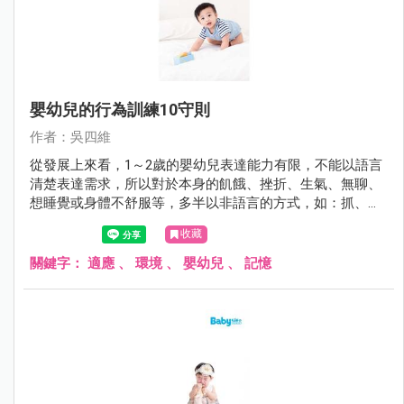
嬰幼兒的行為訓練10守則
作者：吳四維
從發展上來看，1～2歲的嬰幼兒表達能力有限，不能以語言
清楚表達需求，所以對於本身的飢餓、挫折、生氣、無聊、
想睡覺或身體不舒服等，多半以非語言的方式，如：抓、咬
或者打照顧者來吸引大人的注意以獲得滿足。許多的父母或
收藏
照顧者卻把這些行為當成是暴力行為的前哨戰，照顧者要試
著去解讀這些行為的背後意義，不要把這些動作當成沒有禮
關鍵字：
適應
、
環境
、
嬰幼兒
、
記憶
貌的反社會行為。