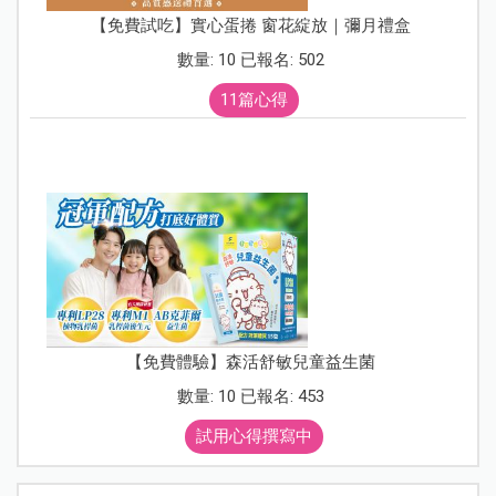
【免費試吃】實心蛋捲 窗花綻放｜彌月禮盒
數量: 10 已報名: 502
11篇心得
【免費體驗】森活舒敏兒童益生菌
數量: 10 已報名: 453
試用心得撰寫中