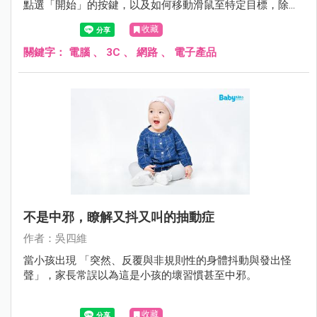
點選「開始」的按鍵，以及如何移動滑鼠至特定目標，除了
能增強小孩的語言理解能力外，對於小孩的手眼協調上也有
收藏
幫助，並藉此增進其認知能力如顏色、形狀與符號的認識。
關鍵字：
電腦
、
3C
、
網路
、
電子產品
不是中邪，瞭解又抖又叫的抽動症
作者：吳四維
當小孩出現 「突然、反覆與非規則性的身體抖動與發出怪
聲」，家長常誤以為這是小孩的壞習慣甚至中邪。
收藏