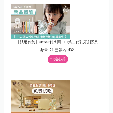
【試用募集】Richell利其爾 T.L.I第二代乳牙刷系列
數量: 21 已報名: 432
21篇心得