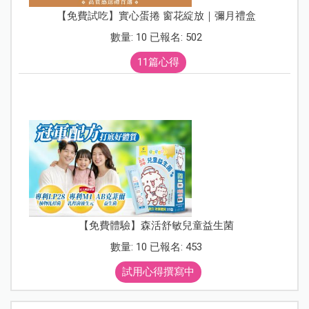
【免費試吃】實心蛋捲 窗花綻放｜彌月禮盒
數量: 10 已報名: 502
11篇心得
【免費體驗】森活舒敏兒童益生菌
數量: 10 已報名: 453
試用心得撰寫中