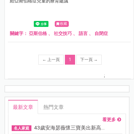
給亞斯伯格症兒童的療育建議
收藏
關鍵字：
亞斯伯格
、
社交技巧
、
語言
、
自閉症
←
上一頁
1
下一頁
→
;
最新文章
熱門文章
看更多
43歲安海瑟薇懷三寶美出新高...
名人家庭