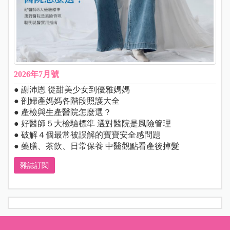
2026年7月號
● 謝沛恩 從甜美少女到優雅媽媽
● 剖婦產媽媽各階段照護大全
● 產檢與生產醫院怎麼選？
● 好醫師５大檢驗標準 選對醫院是風險管理
● 破解４個最常被誤解的寶寶安全感問題
● 藥膳、茶飲、日常保養 中醫觀點看產後掉髮
雜誌訂閱