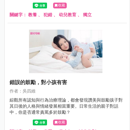
為合群的綿羊時，也因此出現適應上的困難。
收藏
關鍵字：
教養
、
犯錯
、
幼兒教育
、
獨立
錯誤的鼓勵，對小孩有害
作者：吳四維
綜觀所有認知與行為治療理論，都會發現讚美與鼓勵孩子對
其日後的人格與情緒發展相當重要。日常生活的親子對話
中，你是否通常責罵多於鼓勵？
收藏