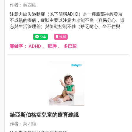
作者：吳四維
注意力缺失過動症（以下簡稱ADHD）是一種腦部神經發展
不成熟的疾病，症狀主要以注意力功能不良（容易分心、遺
忘與生活管理差）與衝動控制不佳（缺乏耐心、坐不住與控
制不住行為）來表現，若未經治療常嚴重且長期影響小孩未
收藏
來的學習成就、人際關係與人格發展。患者通常自學齡前就
開始現症狀，且有40％的患者症狀會持續到成人，儘早提供
關鍵字：
ADHD
、
肥胖
、
多巴胺
其療育與治療對ADHD小孩未來的發展相當重要。
給亞斯伯格症兒童的療育建議
作者：吳四維