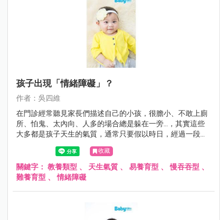
孩子出現「情緒障礙」？
作者：吳四維
在門診經常聽見家長們描述自己的小孩，很膽小、不敢上廁
所、怕鬼、太內向、人多的場合總是躲在一旁…，其實這些
大多都是孩子天生的氣質，通常只要假以時日，經過一段時
間的適應與鼓勵，多數孩子都能夠順利度過；但是在某些情
收藏
形下若孩子本身有疾病如過動症、自閉症與智能障礙，或家
庭的教養出了問題，可能導致小孩無法調適自己身體與心
關鍵字：
教養類型
、
天生氣質
、
易養育型
、
慢吞吞型
、
靈，而出現所謂的情緒障礙。
難養育型
、
情緒障礙