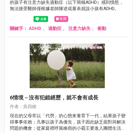
的孩子有注意力缺失過動症（以下簡稱ADHD）感到憤怒，
無法接受醫師僅根據老師陳述或量表就說小孩有ADHD。
收藏
關鍵字：
ADHD
、
過動症
、
注意力缺失
、
衝動
6情境－沒有犯錯經歷，就不會有成長
作者：吳四維
現在的父母常以「代勞」的心態來養育下一代，結果孩子變
得事事依賴；凡事以孩子為優先，孩子因此缺乏面對與解決
問題的機會；從家庭裡呼風喚雨的小霸王要進入團體生活成