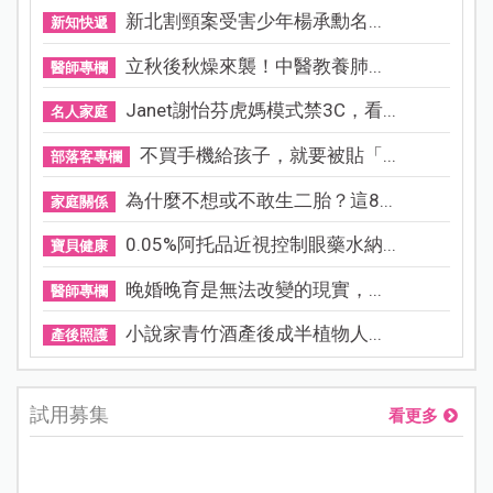
新北割頸案受害少年楊承勳名...
新知快遞
立秋後秋燥來襲！中醫教養肺...
醫師專欄
Janet謝怡芬虎媽模式禁3C，看...
名人家庭
不買手機給孩子，就要被貼「...
部落客專欄
為什麼不想或不敢生二胎？這8...
家庭關係
0.05%阿托品近視控制眼藥水納...
寶貝健康
晚婚晚育是無法改變的現實，...
醫師專欄
小說家青竹酒產後成半植物人...
產後照護
試用募集
看更多