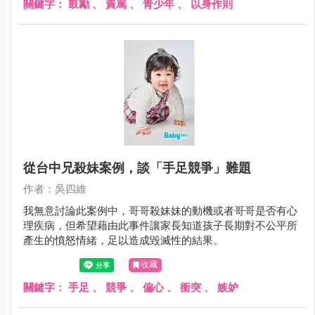
關鍵字：
鼓勵
、
責罵
、
青少年
、
以身作則
從台中兄殺妹案例，談「手足競爭」難題
作者：吳四維
我無意討論此案例中，哥哥殺妹妹的動機或者哥哥是否有心
理疾病，但希望藉由此事件讓家長知道孩子長期對不公平所
產生的憤怒情緒，足以造成毀滅性的結果。
收藏
關鍵字：
手足
、
競爭
、
偏心
、
衝突
、
嫉妒