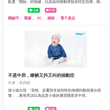
點選「開始」的按鍵，以及如何移動滑鼠至特定目標，除了
能增強小孩的語言理解能力外，對於小孩的手眼協調上也有
收藏
幫助，並藉此增進其認知能力如顏色、形狀與符號的認識。
關鍵字：
電腦
、
3C
、
網路
、
電子產品
不是中邪，瞭解又抖又叫的抽動症
作者：吳四維
當小孩出現 「突然、反覆與非規則性的身體抖動與發出怪
聲」，家長常誤以為這是小孩的壞習慣甚至中邪。
收藏