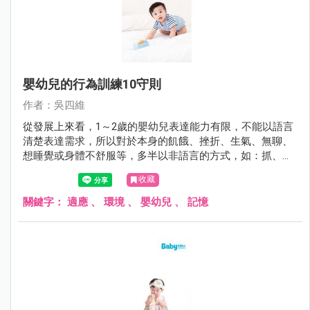
嬰幼兒的行為訓練10守則
作者：吳四維
從發展上來看，1～2歲的嬰幼兒表達能力有限，不能以語言
清楚表達需求，所以對於本身的飢餓、挫折、生氣、無聊、
想睡覺或身體不舒服等，多半以非語言的方式，如：抓、咬
或者打照顧者來吸引大人的注意以獲得滿足。許多的父母或
收藏
照顧者卻把這些行為當成是暴力行為的前哨戰，照顧者要試
著去解讀這些行為的背後意義，不要把這些動作當成沒有禮
關鍵字：
適應
、
環境
、
嬰幼兒
、
記憶
貌的反社會行為。