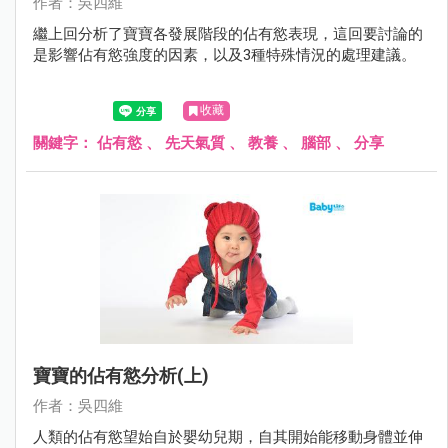
作者：吳四維
繼上回分析了寶寶各發展階段的佔有慾表現，這回要討論的
是影響佔有慾強度的因素，以及3種特殊情況的處理建議。
收藏
關鍵字：
佔有慾
、
先天氣質
、
教養
、
腦部
、
分享
寶寶的佔有慾分析(上)
作者：吳四維
人類的佔有慾望始自於嬰幼兒期，自其開始能移動身體並伸