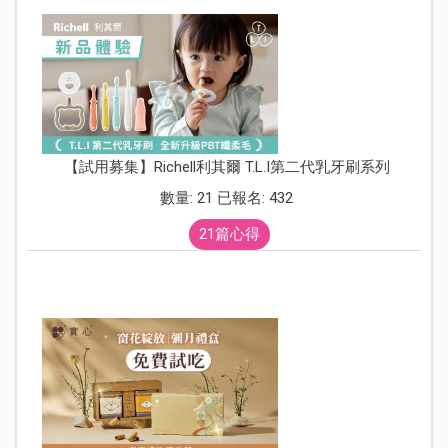
【試用募集】Richell利其爾 T.L.I第二代乳牙刷系列
數量: 21 已報名: 432
21篇心得