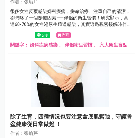
作者：張瑜芹
很多女性反覆感染婦科疾病，拼命治療、注重自己的清潔，
卻忽略了一個關鍵因素——伴侶的衛生習慣！研究顯示，高
達60-70%的女性泌尿生殖道感染，其實透過親密接觸時伴侶
帶來的細菌、病毒或黴菌造成。
收藏
關鍵字：
婦科疾病感染
、
伴侶衛生習慣
、
六大衛生盲點
除了生育，四種情況也要注意盆底肌鬆弛，守護骨
盆健康從日常做起 ！
作者：張瑜芹