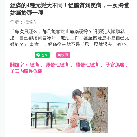
經痛的4種元兇大不同！從體質到疾病，一次搞懂
妳屬於哪一種
作者：張瑜芹
「每次月經來，都只能靠吃止痛藥硬撐？明明別人順順就
過，自己卻痛到冒冷汗、無法工作，甚至懷疑是不是自己太
嬌氣？」 事實上，經痛從來就不是「忍一忍就過去」的小
事，而是身體發出的重要警訊！許多女性誤以為經痛是體質
收藏
問題，只要吃止痛藥就好，卻忽略了背後可能隱藏著婦科疾
病。如果妳的經痛總是治不好，甚至隨著年紀越來越嚴重，
關鍵字：
經痛
、
原發性經痛
、
繼發性經痛
、
子宮肌瘤
、
可能是身體正在告訴妳：「這裡出問題了！」
子宮內膜異位症