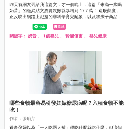
昨天有網友丟給我這篇文，才一個晚上，這篇「未滿一歲喝
奶昔」的詭異貼文瀏覽次數就暴增到 17.7 萬！ 這股熱度，
正反映出網路上氾濫的非科學育兒亂象，以及將孩子商品化
的可悲趨勢。
收藏
關鍵字：
奶昔
、
1歲嬰兒
、
腎臟傷害
、
嬰兒健康
哪些食物最容易引發妊娠糖尿病呢？六種食物不能
吃！
作者：張瑜芹
很多孕婦以為「一人吃兩人補」想吃什麼就吃什麼，但這個