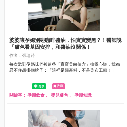
婆婆讓孕媳別碰咖啡醬油，怕寶寶變黑？！醫師說
「膚色看基因安排，和醬油沒關係！」
作者：張瑜芹
每次聽到孕媽咪們被這些「寶寶美白偏方」搞得心慌，我都
忍不住想掛個牌子：「這裡是婦產科，不是染布工廠！」
收藏
關鍵字：
孕期飲食
、
嬰兒膚色
、
孕期知識