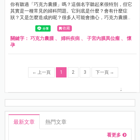
你有聽過「巧克力囊腫」嗎？這個名字聽起來很特別，但它
其實是一種常見的婦科問題。它到底是什麼？會有什麼症
狀？又是怎麼造成的呢？很多人可能會擔心，巧克力囊腫會
影響懷孕嗎？它會自己消失嗎？如果需要開刀，要多大才需
收藏
要？手術後的恢復期又要多久？這篇文章由婦產科張瑜芹醫
師，帶你了解這個影響許多女性健康的問題。
關鍵字：
巧克力囊腫
、
婦科疾病
、
子宮內膜異位瘤
、
懷
孕
←
上一頁
1
2
3
下一頁
→
;
最新文章
熱門文章
看更多