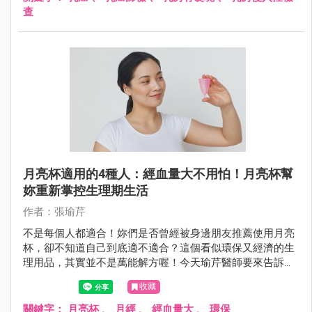
查
月亮杯適用的4種人：經血量大不用怕！月亮杯幫
妳重新掌控生理期生活
作者：張瑜芹
不是每個人都適合！妳們是否曾經被身邊朋友推薦使用月亮
杯，卻不知道自己到底適不適合？這個看似環保又經濟的生
理用品，其實並不是萬能解方喔！今天瑜芹醫師要來告訴大
家，哪4種人最適合使用月亮杯，以及使用前必須知道的重
收藏
要事項！
關鍵字：
月亮杯
、
月經
、
經血量大
、
環保