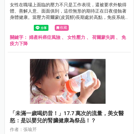
女性在職場上面臨的壓力不只是工作表現，還被要求外貌得
體、善解人意、面面俱到，這些無形的期待正在日夜侵蝕著
身體健康。當壓力荷爾蒙(皮質醇)長期處於高點，免疫系統
受到抑制，就會造成細胞修復功能下降、荷爾蒙失調。
收藏
關鍵字：
婦產科癌症風險
、
女性壓力
、
荷爾蒙失調
、
免
疫力下降
「未滿一歲喝奶昔！」17.7 萬次的流量，美女醫
怒：是以嬰兒的腎臟健康為祭品！？
作者：張瑜芹