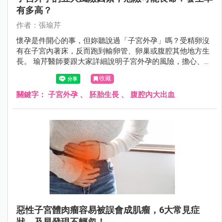
有多高？
作者：張瑜芹
懷孕是件開心的事，但妳聽說過「子宮外孕」嗎？受精卵沒
有在子宮內著床，反而跑到輸卵管、卵巢或腹腔其他地方生
長。 瑜芹醫師要跟大家詳細說明子宮外孕的風險，擔心、害
怕的下一步，是面對恐懼。
收藏
關鍵字：
子宮外孕
、
胚胎生長
、
腹腔內大出血
惡性子宮體肉瘤容易被誤會成肌瘤，6大常見症
狀，及早發現不輕忽！