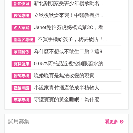
新北割頸案受害少年楊承勳名...
新知快遞
立秋後秋燥來襲！中醫教養肺...
醫師專欄
Janet謝怡芬虎媽模式禁3C，看...
名人家庭
不買手機給孩子，就要被貼「...
部落客專欄
為什麼不想或不敢生二胎？這8...
家庭關係
0.05%阿托品近視控制眼藥水納...
寶貝健康
晚婚晚育是無法改變的現實，...
醫師專欄
小說家青竹酒產後成半植物人...
產後照護
守護寶寶的黃金睡眠：為什麼...
專家專欄
試用募集
看更多