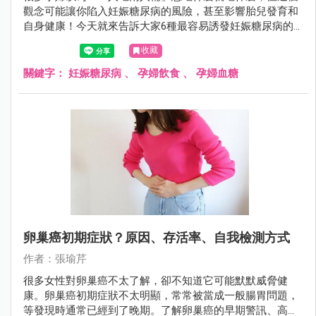
觀念可能讓你陷入妊娠糖尿病的風險，甚至影響胎兒發育和
自身健康！今天就來告訴大家6種最容易誘發妊娠糖尿病的
食物，幫助準媽媽們建立完整的孕期飲食安全意識！
收藏
關鍵字：
妊娠糖尿病
、
孕婦飲食
、
孕婦血糖
卵巢癌初期症狀？原因、存活率、自我檢測方式
作者：張瑜芹
很多女性對卵巢癌不太了解，卻不知道它可能默默威脅健
康。卵巢癌初期症狀不太明顯，常常被當成一般腸胃問題，
等發現時通常已經到了晚期。了解卵巢癌的早期警訊、高風