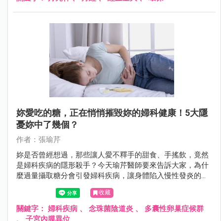
妳愛吃的糖，正在悄悄摧毀妳的婦科健康！5大隱
憂妳中了幾個？
作者：張瑜芹
妳是否曾經想過，那些讓人愛不釋手的甜食、手搖飲，竟然
是婦科疾病的隱形殺手？今天瑜芹醫師要來告訴大家，為什
麼過量攝取糖分會引發婦科疾病，讓身體陷入慢性發炎的惡
性循環！
收藏
關鍵字：
婦科疾病
、
念珠菌陰道炎
、
多囊性卵巢症候群
、
子宮內膜異位