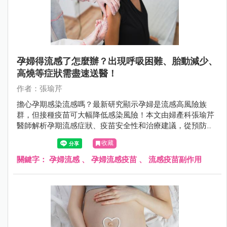
孕婦得流感了怎麼辦？出現呼吸困難、胎動減少、
高燒等症狀需盡速送醫！
作者：張瑜芹
擔心孕期感染流感嗎？最新研究顯示孕婦是流感高風險族
群，但接種疫苗可大幅降低感染風險！本文由婦產科張瑜芹
醫師解析孕期流感症狀、疫苗安全性和治療建議，從預防、
診斷到照護策略，提供完整防護方案，守護媽媽寶寶健康！
收藏
公費疫苗資格、接種時機、防護重點一次搞懂。
關鍵字：
孕婦流感
、
孕婦流感疫苗
、
流感疫苗副作用