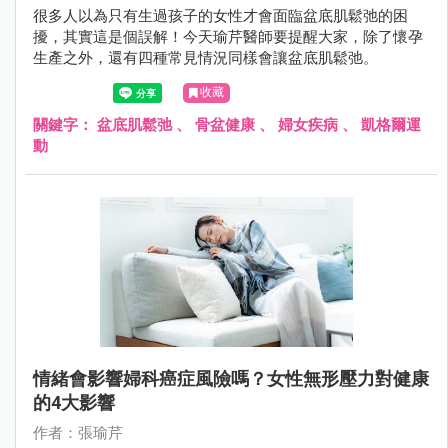
很多人以為只有生過孩子的女性才會面臨盆底肌鬆弛的困
擾，其實這是個誤解！今天瑜芹醫師要提醒大家，除了懷孕
生產之外，還有四種常見情況同樣會讓盆底肌鬆弛。
收藏
關鍵字：
盆底肌鬆弛
、
骨盆健康
、
婦女疾病
、
凱格爾運
動
情緒會影響婦科癌症風險嗎？女性無形壓力對健康
的4大影響
作者：張瑜芹