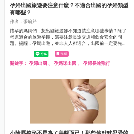
孕婦出國旅遊要注意什麼？不適合出國的孕婦類型
有哪些？
作者：張瑜芹
懷孕的媽媽們，想出國旅遊卻不知道該注意哪些事情？除了
考慮適合的旅遊孕期，還要注意長途交通和飲食安全的問
題。提醒，孕期出遊，並非人人都適合，出國前一定要先請
醫師評估自己的狀況是否適合出國，母胎安全才應為首要考
收藏
量。萬一在國外發生身體不適要緊急就醫，又該準備哪些東
西？孕婦出國需要帶媽媽手冊嗎？這篇文章由婦產科張瑜芹
關鍵字：
孕婦出國
、
孕媽咪出國
、
孕婦長途飛行
醫師，帶你一起來了解這些重要的資訊。
小陰唇整形不是為了美觀而已！那些你默默忍受的