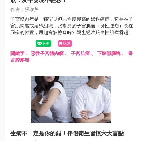
作者：張瑜芹
子宮體肉瘤是一種罕見但惡性度極高的婦科癌症，它長在子
宮肌肉層或結締組織，跟常見的子宮肌瘤（良性腫瘤）長在
同樣的位置，用超音波檢查時外觀也經常跟良性肌瘤看起來
無異，所以非常容易被誤認為是「普通的肌瘤」。
收藏
關鍵字：
惡性子宮體肉瘤
、
子宮肌瘤
、
下腹部腫塊
、
骨
盆腔疼痛
生病不一定是你的錯！伴侶衛生習慣六大盲點