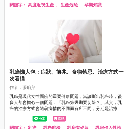
關鍵字：
高度近視生產
、
生產危險
、
孕期知識
乳癌懶人包：症狀、前兆、食物禁忌、治療方式一
次看懂
作者：張瑜芹
乳癌是現代女性面臨的重要健康問題，當診斷出乳癌時，很
多人都會擔心一個問題：「乳癌第幾期要切除？」其實，乳
癌的治療方式會隨著病情的不同而有所不同，分期是治療計
畫的關鍵指標之一。
收藏
關鍵字：
乳癌
、
乳癌篩檢
、
乳房有硬塊
、
乳房侵入性檢