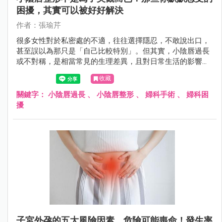
困擾，其實可以被好好解決
作者：張瑜芹
很多女性對於私密處的不適，往往選擇隱忍，不敢說出口，
甚至誤以為那只是「自己比較特別」。但其實，小陰唇過長
或不對稱，是相當常見的生理差異，且對日常生活的影響，
遠比想像中更真實——從運動摩擦的不適、穿著受限，到清
收藏
潔困難甚至影響親密關係，都可能悄悄累積成長期壓力。
關鍵字：
小陰唇過長
、
小陰唇整形
、
婦科手術
、
婦科困
擾
子宮外孕的五大風險因素，危險可能喪命！發生率