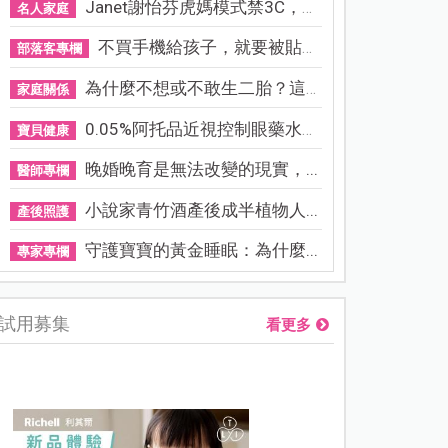
Janet謝怡芬虎媽模式禁3C，看...
名人家庭
不買手機給孩子，就要被貼「...
部落客專欄
為什麼不想或不敢生二胎？這8...
家庭關係
0.05%阿托品近視控制眼藥水納...
寶貝健康
晚婚晚育是無法改變的現實，...
醫師專欄
小說家青竹酒產後成半植物人...
產後照護
守護寶寶的黃金睡眠：為什麼...
專家專欄
試用募集
看更多