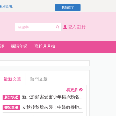
私權說明
。
我知道了
登入|註冊
師
採購年鑑
寵粉月月抽
最新文章
熱門文章
看更多
新北割頸案受害少年楊承勳名...
新知快遞
立秋後秋燥來襲！中醫教養肺...
醫師專欄