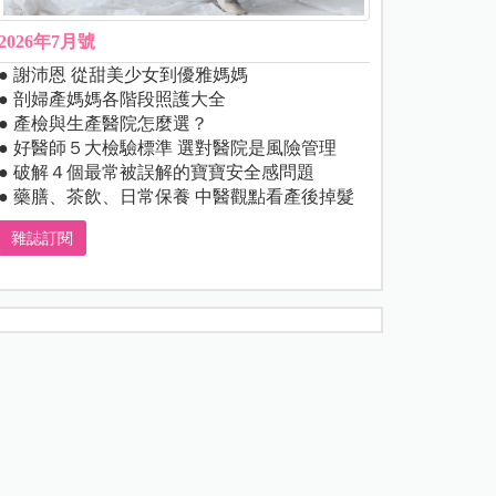
2026年7月號
● 謝沛恩 從甜美少女到優雅媽媽
● 剖婦產媽媽各階段照護大全
● 產檢與生產醫院怎麼選？
● 好醫師５大檢驗標準 選對醫院是風險管理
● 破解４個最常被誤解的寶寶安全感問題
● 藥膳、茶飲、日常保養 中醫觀點看產後掉髮
雜誌訂閱