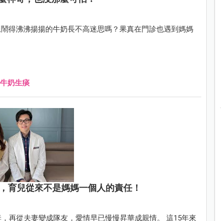
上鬧得沸沸揚揚的牛奶長不高迷思嗎？果真在門診也遇到媽媽
牛奶生痰
活，育兒從來不是媽媽一個人的責任！
，再從夫妻變成隊友，愛情早已慢慢昇華成親情。 這15年來