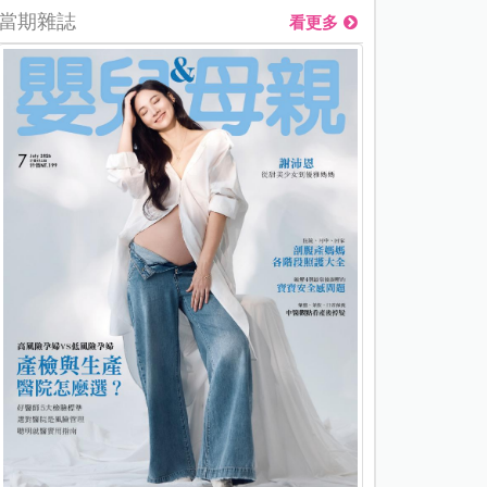
當期雜誌
看更多