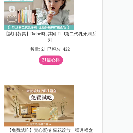
【試用募集】Richell利其爾 T.L.I第二代乳牙刷系
列
數量: 21 已報名: 432
21篇心得
【免費試吃】實心蛋捲 窗花綻放｜彌月禮盒