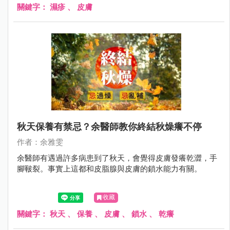
關鍵字：
濕疹
、
皮膚
秋天保養有禁忌？余醫師教你終結秋燥癢不停
作者：余雅雯
余醫師有遇過許多病患到了秋天，會覺得皮膚發癢乾澀，手
腳皸裂。事實上這都和皮脂腺與皮膚的鎖水能力有關。
收藏
關鍵字：
秋天
、
保養
、
皮膚
、
鎖水
、
乾癢