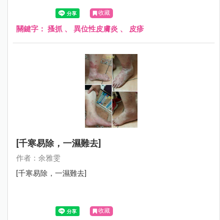
肢及額頭總是包著紗布，母親很心疼的跟我說：在學校都會
收藏
被排斥，很怕別人異樣的眼光……
關鍵字：
搔抓
、
異位性皮膚炎
、
皮疹
[千寒易除，一濕難去]
作者：余雅雯
[千寒易除，一濕難去]
收藏