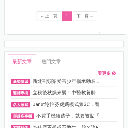
←
上一頁
1
下一頁
→
;
最新文章
熱門文章
看更多
新北割頸案受害少年楊承勳名...
新知快遞
立秋後秋燥來襲！中醫教養肺...
醫師專欄
Janet謝怡芬虎媽模式禁3C，看...
名人家庭
不買手機給孩子，就要被貼「...
部落客專欄
為什麼不想或不敢生二胎？這8...
家庭關係