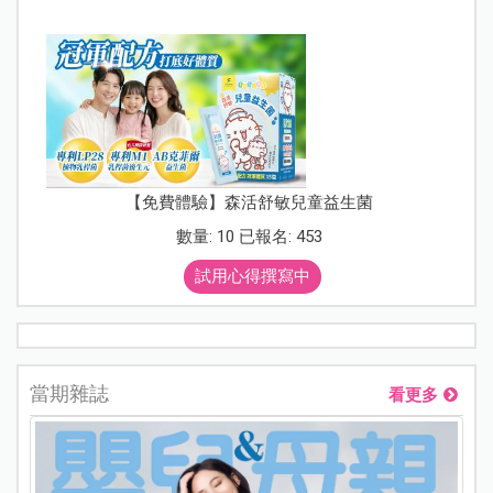
【免費體驗】森活舒敏兒童益生菌
數量: 10 已報名: 453
試用心得撰寫中
當期雜誌
看更多