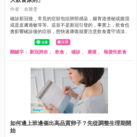
作者：余雅雯
確診新冠後，常見的症狀包括肺部感染，腸胃道便秘或腹瀉
或是皮膚過敏等等。這並不是新冠引發的，事實上，飲食也
會影響確診後的症狀，想快速康復就要注意飲食遵守清淡好
消化原則。另外，也不能因爲隔離期結束就報復性飲食，食
收藏
復經常在病後報復性飲食中發生。
關鍵字：
新冠肺炎
、
飲食
、
確診
、
康復
、
報復性飲食
如何邊上班邊催出高品質卵子？先從調整生理期開
始