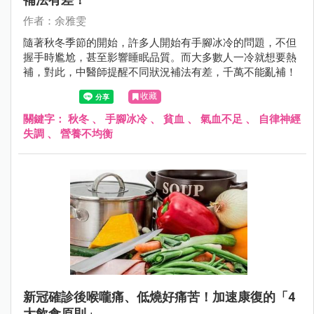
作者：余雅雯
隨著秋冬季節的開始，許多人開始有手腳冰冷的問題，不但
握手時尷尬，甚至影響睡眠品質。而大多數人一冷就想要熱
補，對此，中醫師提醒不同狀況補法有差，千萬不能亂補！
收藏
關鍵字：
秋冬
、
手腳冰冷
、
貧血
、
氣血不足
、
自律神經
失調
、
營養不均衡
新冠確診後喉嚨痛、低燒好痛苦！加速康復的「4
大飲食原則」