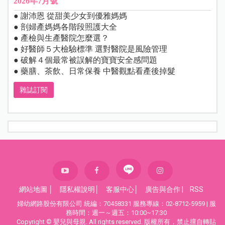
2026年7月號
● 謝沛恩 從甜美少女到優雅媽媽
● 剖婦產媽媽各階段照護大全
● 產檢與生產醫院怎麼選？
● 好醫師５大檢驗標準 選對醫院是風險管理
● 破解４個最常被誤解的寶寶安全感問題
● 藥膳、茶飲、日常保養 中醫觀點看產後掉髮
雜誌訂閱
網站地圖
│
隱私權說明
│
客服中心
│
廣告與合作
|
RSS
婦幼網路股份有限公司 統編：70458331 服務專線：02-8712-5959 | 服
務時間：週一～週五：10:00~17:30
Copyright © 嬰兒與母親. All rights reserved. 版權所有，禁止擅自轉貼