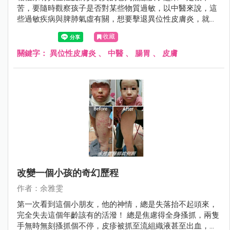
苦，要隨時觀察孩子是否對某些物質過敏，以中醫來說，這
些過敏疾病與脾肺氣虛有關，想要擊退異位性皮膚炎，就要
從照顧腸胃做起，附上一張近日診療的一名小男童，經過3
收藏
個月的持續追蹤治療，皮膚改善許多。
關鍵字：
異位性皮膚炎
、
中醫
、
腸胃
、
皮膚
改變一個小孩的奇幻歷程
作者：余雅雯
第一次看到這個小朋友，他的神情，總是失落抬不起頭來，
完全失去這個年齡該有的活潑！ 總是焦慮得全身搔抓，兩隻
手無時無刻搔抓個不停，皮疹被抓至流組織液甚至出血，四