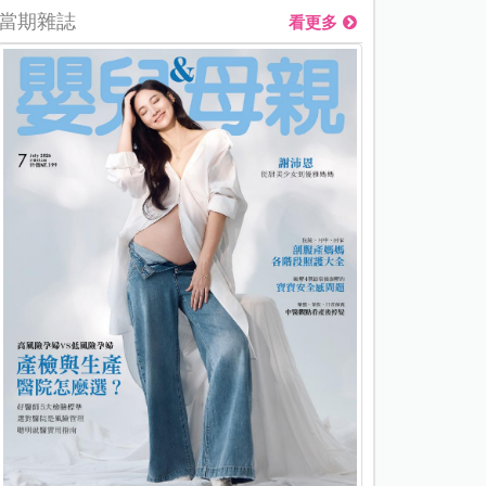
當期雜誌
看更多