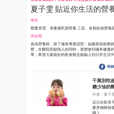
夏子雯 貼近你生活的營
專長
體重管理、孕產哺乳期營養 三高、各類疾病營養
學經歷
身為營養師，除了擁有專業證照：如糖尿病衛教師
歷，在醫院照顧病人的同時，更體會到擁有健康
學，希望大家能好的飲食觀念能融入到日常生活
粉絲
千萬別吃
糖少油的
作者：夏子
近日在影音
麥芽糊精很
嗎？