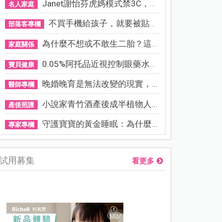
Janet謝怡芬虎媽模式禁3C，看...
名人家庭
不買手機給孩子，就要被貼「...
部落客專欄
為什麼不想或不敢生二胎？這8...
家庭關係
0.05%阿托品近視控制眼藥水納...
寶貝健康
晚婚晚育是無法改變的現實，...
醫師專欄
小說家青竹酒產後成半植物人...
產後照護
守護寶寶的黃金睡眠：為什麼...
專家專欄
試用募集
看更多