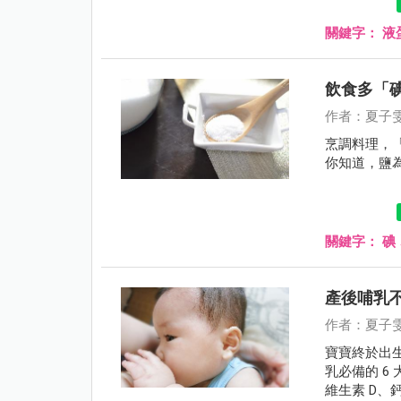
關鍵字：
液
飲食多「
作者：夏子
烹調料理，
你知道，鹽
關鍵字：
碘
產後哺乳
作者：夏子
寶寶終於出
乳必備的 6
維生素 D