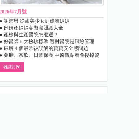
2026年7月號
● 謝沛恩 從甜美少女到優雅媽媽
● 剖婦產媽媽各階段照護大全
● 產檢與生產醫院怎麼選？
● 好醫師５大檢驗標準 選對醫院是風險管理
● 破解４個最常被誤解的寶寶安全感問題
● 藥膳、茶飲、日常保養 中醫觀點看產後掉髮
雜誌訂閱