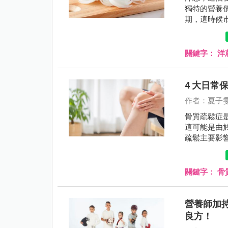
獨特的營養價
期，這時候
關鍵字：
洋
4 大日
作者：夏子
骨質疏鬆症
這可能是由
疏鬆主要影
關鍵字：
骨
營養師加
良方！