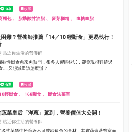
收藏
商麵包
、
脂肪酸甘油脂
、
麥芽糊精
、
血糖血脂
食太困難？營養師推薦「14／10 輕斷食」更易執行！
析
雯 貼近你生活的營養師
8 間歇性斷食愈來愈熱門，很多人躍躍欲試，卻發現很難撐過
食......又想減重該怎麼辦？
收藏
410輕斷食
、
168斷食
、
斷食法菜單
的蔬菜皇后「洋蔥」駕到，營養價值大公開！
雯 貼近你生活的營養師
在各式菜餚中扮演著不可或缺角色的食材，其實蘊含著豐富而