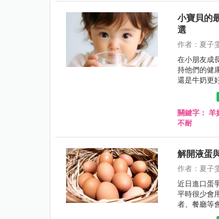
可能保護她
飲食，以確
小寶貝的
選
作者：夏子
在小朋友成
持他們的健
還是牛奶更
幫助父母們
關鍵字：
羊
不耐
解開液蛋
作者：夏子
近日進口蛋
平時很少會
者、餐廳等