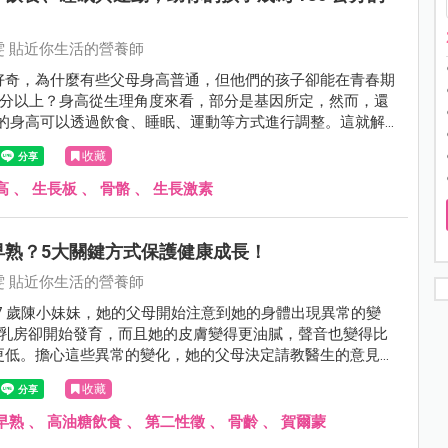
雯 貼近你生活的營養師
好奇，為什麼有些父母身高普通，但他們的孩子卻能在青春期
0公分以上？身高從生理角度來看，部分是基因所定，然而，還
% 的身高可以透過飲食、睡眠、運動等方式進行調整。這就解釋
些孩子在看似普通的父母中間，卻能脫穎而出，成為高大的巨
收藏
吃對食物、提供充足的營養，以及避免生長板過早閉合，成為
機會的關鍵。
高
、
生長板
、
骨骼
、
生長激素
早熟？5大關鍵方式保護健康成長！
雯 貼近你生活的營養師
7 歲陳小妹妹，她的父母開始注意到她的身體出現異常的變
歲乳房卻開始發育，而且她的皮膚變得更油膩，聲音也變得比
更低。擔心這些異常的變化，她的父母決定請教醫生的意見。
的醫學檢查，醫生確診陳小妹妹正在經歷性早熟。她的性荷爾
收藏
年齡的女孩高，這導致她的身體提早進入青春期，生殖器官和
在加速中。這對於陳小妹妹來說是一個困擾，因為她感到自己
早熟
、
高油糖飲食
、
第二性徵
、
骨齡
、
賀爾蒙
學一樣。醫生建議她接受治療，以減緩性早熟的進程，以及盡