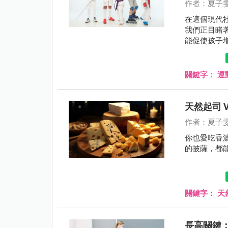
作者：夏子
在這個現代
我們正目睹
能促使孩子
關鍵字：
運
天然起司 
作者：夏子
你也愛吃香濃
的披薩，都
關鍵字：
天
長高關鍵：