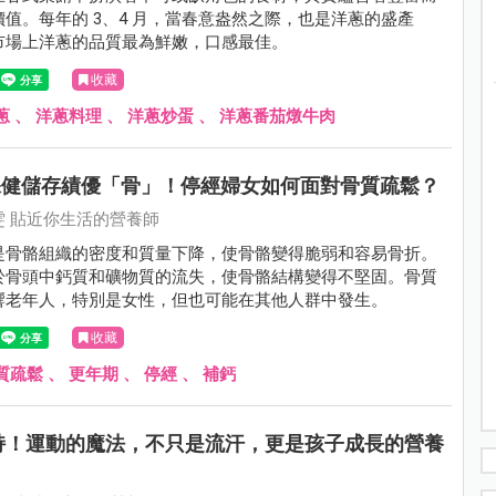
值。每年的 3、4 月，當春意盎然之際，也是洋蔥的盛產
市場上洋蔥的品質最為鮮嫩，口感最佳。
收藏
蔥
、
洋蔥料理
、
洋蔥炒蛋
、
洋蔥番茄燉牛肉
常保健儲存績優「骨」！停經婦女如何面對骨質疏鬆？
雯 貼近你生活的營養師
是骨骼組織的密度和質量下降，使骨骼變得脆弱和容易骨折。
於骨頭中鈣質和礦物質的流失，使骨骼結構變得不堅固。骨質
響老年人，特別是女性，但也可能在其他人群中發生。
收藏
質疏鬆
、
更年期
、
停經
、
補鈣
持！運動的魔法，不只是流汗，更是孩子成長的營養