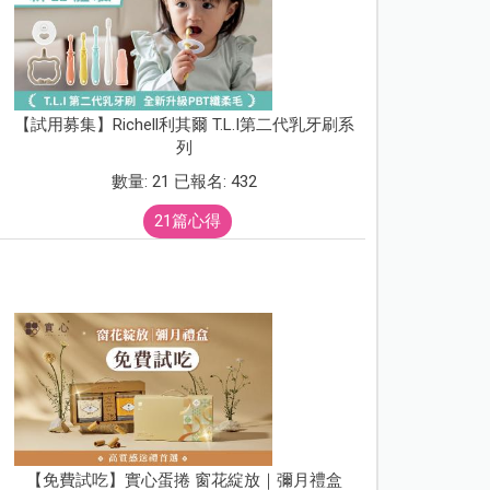
【試用募集】Richell利其爾 T.L.I第二代乳牙刷系
列
數量: 21 已報名: 432
21篇心得
【免費試吃】實心蛋捲 窗花綻放｜彌月禮盒