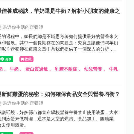
的身體和情感健康。父母也接受了營養師的建議，調整了她的
保她獲得足夠的營養，並避免食用高油脂和高糖食物。
最佳養成秘訣，羊奶還是牛奶？解析小朋友的健康之
雯 貼近你生活的營養師
長的過程中，家長們總是不斷思考著如何提供最好的營養來支
康和發展。其中一個長期存在的問題是：究竟是讓他們喝羊奶
好呢？營養師在這篇文章中為我們提供了一個深入的分析，以
做出明智的選擇。
收藏
奶
、
牛奶
、
蛋白質過敏
、
乳糖不耐症
、
幼兒營養
、
牛乳
與新鮮雞蛋的秘密：如何確保食品安全與營養均衡？
雯 貼近你生活的營養師
爭議延燒，好多縣市都宣布學校營養午餐禁止使用液蛋，大家
用到液蛋來做料理，通常是大型的烘焙、食品加工、團膳業
會去使用液蛋。