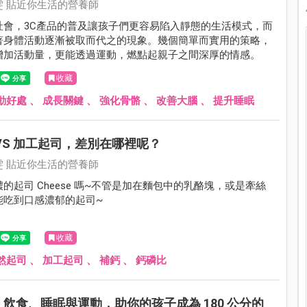
雯 貼近你生活的營養師
社會，3C產品的普及讓孩子們更容易陷入靜態的生活模式，而
著身體活動逐漸被取而代之的現象。幾個簡單而實用的策略，
增加活動量，更能透過運動，燃點起親子之間深厚的情感。
收藏
動好處
、
成長關鍵
、
強化骨骼
、
改善大腦
、
提升睡眠
VS 加工起司，差別在哪裡呢？
雯 貼近你生活的營養師
的起司 Cheese 嗎~不管是加在麵包中的乳酪塊，或是牽絲
能吃到口感濃郁的起司~
收藏
然起司
、
加工起司
、
補鈣
、
鈣磷比
飲食、睡眠與運動，助你的孩子成為 180 公分的