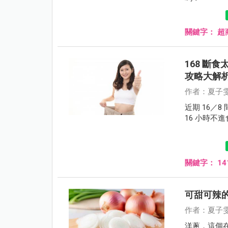
關鍵字：
超
168 斷
攻略大解
作者：夏子
近期 16／
16 小時不進
關鍵字：
1
可甜可辣
作者：夏子
洋蔥，這個