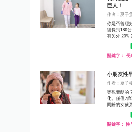
巨人！
作者：夏子
你是否曾經
後長到18
有另外 20
了為什麼有
人。因此，
了我們掌握
關鍵字：
長
小朋友性
作者：夏子
樂觀開朗的 
化。僅僅7
同齡的女孩
經過一系列
蒙水平比同
乳房發育也
關鍵字：
性
不像其他同