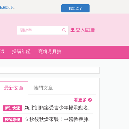
私權說明
。
我知道了
登入|註冊
師
採購年鑑
寵粉月月抽
最新文章
熱門文章
看更多
新北割頸案受害少年楊承勳名...
新知快遞
立秋後秋燥來襲！中醫教養肺...
醫師專欄