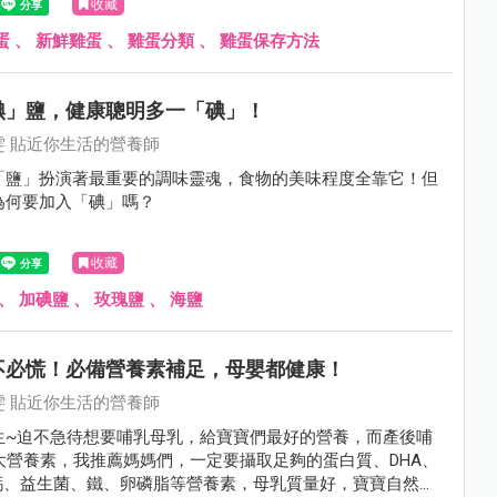
收藏
蛋
、
新鮮雞蛋
、
雞蛋分類
、
雞蛋保存方法
碘」鹽，健康聰明多一「碘」！
雯 貼近你生活的營養師
「鹽」扮演著最重要的調味靈魂，食物的美味程度全靠它！但
為何要加入「碘」嗎？
收藏
、
加碘鹽
、
玫瑰鹽
、
海鹽
不必慌！必備營養素補足，母嬰都健康！
雯 貼近你生活的營養師
生~迫不急待想要哺乳母乳，給寶寶們最好的營養，而產後哺
 大營養素，我推薦媽媽們，一定要攝取足夠的蛋白質、DHA、
、鈣、益生菌、鐵、卵磷脂等營養素，母乳質量好，寶寶自然長