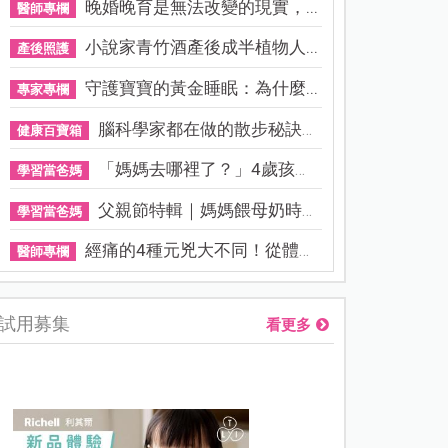
晚婚晚育是無法改變的現實，...
醫師專欄
小說家青竹酒產後成半植物人...
產後照護
守護寶寶的黃金睡眠：為什麼...
專家專欄
腦科學家都在做的散步秘訣！...
健康百寶箱
「媽媽去哪裡了？」4歲孩子還...
學習當爸媽
父親節特輯｜媽媽餵母奶時，...
學習當爸媽
經痛的4種元兇大不同！從體質...
醫師專欄
試用募集
看更多