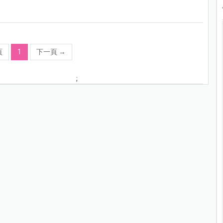
頁
1
下一頁
→
;