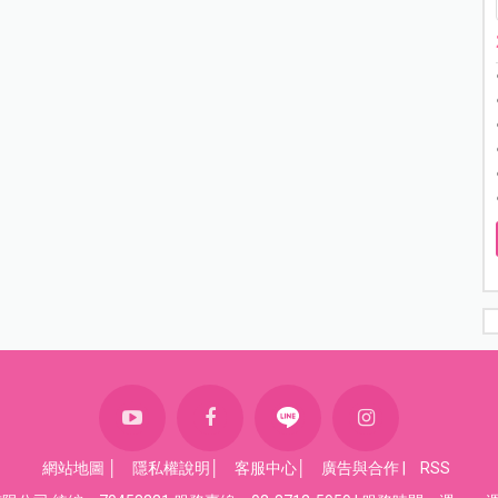
網站地圖
│
隱私權說明
│
客服中心
│
廣告與合作
|
RSS