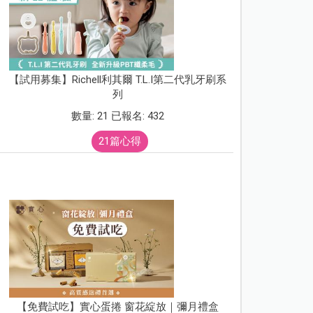
【試用募集】Richell利其爾 T.L.I第二代乳牙刷系
列
數量: 21 已報名: 432
21篇心得
【免費試吃】實心蛋捲 窗花綻放｜彌月禮盒