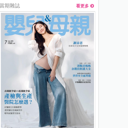
當期雜誌
看更多