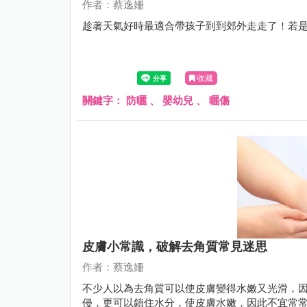
作者：蔡逸姍
趁著天氣好時最適合帶孩子到到郊外走走了！若
收藏
關鍵字：
防曬
、
嬰幼兒
、
曬傷
皮膚小常識，破解去角質常見迷思
作者：蔡逸姍
不少人以為去角質可以使皮膚變得水嫩又光滑，
侵，更可以鎖住水分，使皮膚水嫩，因此不宜常