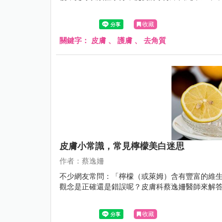
收藏
關鍵字：
皮膚
、
護膚
、
去角質
皮膚小常識，常見檸檬美白迷思
作者：蔡逸姍
不少網友常問：「檸檬（或萊姆）含有豐富的維生
觀念是正確還是錯誤呢？皮膚科蔡逸姍醫師來解
收藏