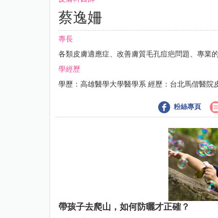
蔡逸姍
專長
各類皮膚適應症、改善膚質毛孔痘疤問題、專業
學經歷
學歷：高雄醫學大學醫學系 經歷：台北馬偕醫院
粉絲專頁
帶孩子去爬山，如何防曬才正確？