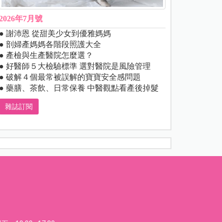
2026年7月號
● 謝沛恩 從甜美少女到優雅媽媽
● 剖婦產媽媽各階段照護大全
● 產檢與生產醫院怎麼選？
● 好醫師５大檢驗標準 選對醫院是風險管理
● 破解４個最常被誤解的寶寶安全感問題
● 藥膳、茶飲、日常保養 中醫觀點看產後掉髮
雜誌訂閱