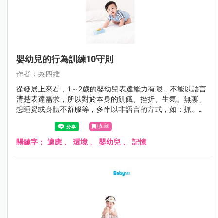
嬰幼兒的行為訓練10守則
作者：吳四維
從發展上來看，1～2歲的嬰幼兒表達能力有限，不能以語言
清楚表達需求，所以對於本身的飢餓、挫折、生氣、無聊、
想睡覺或身體不舒服等，多半以非語言的方式，如：抓、咬
或者打照顧者來吸引大人的注意以獲得滿足。許多的父母或
收藏
照顧者卻把這些行為當成是暴力行為的前哨戰，照顧者要試
著去解讀這些行為的背後意義，不要把這些動作當成沒有禮
關鍵字：
適應
、
環境
、
嬰幼兒
、
記憶
貌的反社會行為。