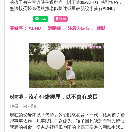
的孩子有注意力缺失過動症（以下簡稱ADHD）感到憤怒，
無法接受醫師僅根據老師陳述或量表就說小孩有ADHD。
收藏
關鍵字：
ADHD
、
過動症
、
注意力缺失
、
衝動
6情境－沒有犯錯經歷，就不會有成長
作者：吳四維
現在的父母常以「代勞」的心態來養育下一代，結果孩子變
得事事依賴；凡事以孩子為優先，孩子因此缺乏面對與解決
問題的機會；從家庭裡呼風喚雨的小霸王要進入團體生活成