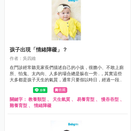
孩子出現「情緒障礙」？
作者：吳四維
在門診經常聽見家長們描述自己的小孩，很膽小、不敢上廁
所、怕鬼、太內向、人多的場合總是躲在一旁…，其實這些
大多都是孩子天生的氣質，通常只要假以時日，經過一段時
間的適應與鼓勵，多數孩子都能夠順利度過；但是在某些情
收藏
形下若孩子本身有疾病如過動症、自閉症與智能障礙，或家
庭的教養出了問題，可能導致小孩無法調適自己身體與心
關鍵字：
教養類型
、
天生氣質
、
易養育型
、
慢吞吞型
、
靈，而出現所謂的情緒障礙。
難養育型
、
情緒障礙