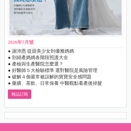
2026年7月號
● 謝沛恩 從甜美少女到優雅媽媽
● 剖婦產媽媽各階段照護大全
● 產檢與生產醫院怎麼選？
● 好醫師５大檢驗標準 選對醫院是風險管理
● 破解４個最常被誤解的寶寶安全感問題
● 藥膳、茶飲、日常保養 中醫觀點看產後掉髮
雜誌訂閱