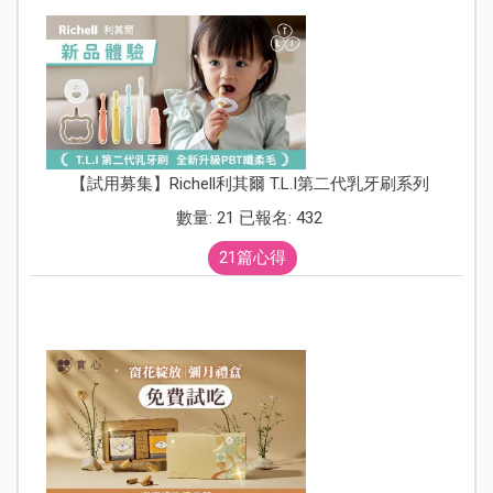
【試用募集】Richell利其爾 T.L.I第二代乳牙刷系列
數量: 21 已報名: 432
21篇心得