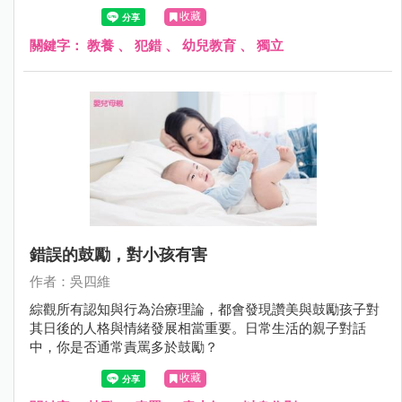
為合群的綿羊時，也因此出現適應上的困難。
收藏
關鍵字：
教養
、
犯錯
、
幼兒教育
、
獨立
錯誤的鼓勵，對小孩有害
作者：吳四維
綜觀所有認知與行為治療理論，都會發現讚美與鼓勵孩子對
其日後的人格與情緒發展相當重要。日常生活的親子對話
中，你是否通常責罵多於鼓勵？
收藏