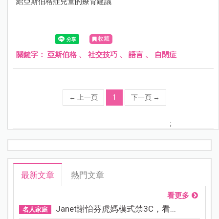
給亞斯伯格症兒童的療育建議
收藏
關鍵字：
亞斯伯格
、
社交技巧
、
語言
、
自閉症
←
上一頁
1
下一頁
→
;
最新文章
熱門文章
看更多
Janet謝怡芬虎媽模式禁3C，看...
名人家庭