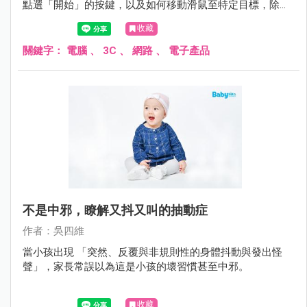
點選「開始」的按鍵，以及如何移動滑鼠至特定目標，除了
能增強小孩的語言理解能力外，對於小孩的手眼協調上也有
收藏
幫助，並藉此增進其認知能力如顏色、形狀與符號的認識。
關鍵字：
電腦
、
3C
、
網路
、
電子產品
不是中邪，瞭解又抖又叫的抽動症
作者：吳四維
當小孩出現 「突然、反覆與非規則性的身體抖動與發出怪
聲」，家長常誤以為這是小孩的壞習慣甚至中邪。
收藏