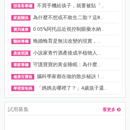
不買手機給孩子，就要被貼「...
部落客專欄
為什麼不想或不敢生二胎？這8...
家庭關係
0.05%阿托品近視控制眼藥水納...
寶貝健康
晚婚晚育是無法改變的現實，...
醫師專欄
小說家青竹酒產後成半植物人...
產後照護
守護寶寶的黃金睡眠：為什麼...
專家專欄
腦科學家都在做的散步秘訣！...
健康百寶箱
「媽媽去哪裡了？」4歲孩子還...
學習當爸媽
試用募集
看更多