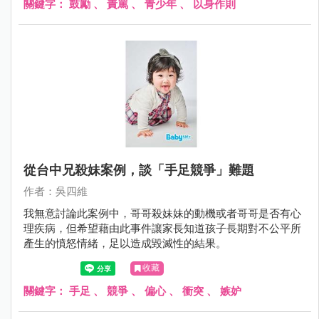
關鍵字：
鼓勵
、
責罵
、
青少年
、
以身作則
從台中兄殺妹案例，談「手足競爭」難題
作者：吳四維
我無意討論此案例中，哥哥殺妹妹的動機或者哥哥是否有心
理疾病，但希望藉由此事件讓家長知道孩子長期對不公平所
產生的憤怒情緒，足以造成毀滅性的結果。
收藏
關鍵字：
手足
、
競爭
、
偏心
、
衝突
、
嫉妒