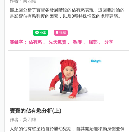
作者：吳四維
繼上回分析了寶寶各發展階段的佔有慾表現，這回要討論的
是影響佔有慾強度的因素，以及3種特殊情況的處理建議。
收藏
關鍵字：
佔有慾
、
先天氣質
、
教養
、
腦部
、
分享
寶寶的佔有慾分析(上)
作者：吳四維
人類的佔有慾望始自於嬰幼兒期，自其開始能移動身體並伸