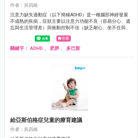
作者：吳四維
注意力缺失過動症（以下簡稱ADHD）是一種腦部神經發展
不成熟的疾病，症狀主要以注意力功能不良（容易分心、遺
忘與生活管理差）與衝動控制不佳（缺乏耐心、坐不住與控
制不住行為）來表現，若未經治療常嚴重且長期影響小孩未
收藏
來的學習成就、人際關係與人格發展。患者通常自學齡前就
開始現症狀，且有40％的患者症狀會持續到成人，儘早提供
關鍵字：
ADHD
、
肥胖
、
多巴胺
其療育與治療對ADHD小孩未來的發展相當重要。
給亞斯伯格症兒童的療育建議
作者：吳四維