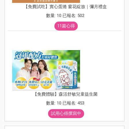
【免費試吃】實心蛋捲 窗花綻放｜彌月禮盒
數量: 10 已報名: 502
11篇心得
【免費體驗】森活舒敏兒童益生菌
數量: 10 已報名: 453
試用心得撰寫中