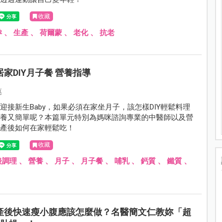
收藏
孕
、
生產
、
荷爾蒙
、
老化
、
抗老
居家DIY月子餐 營養指導
惠
迎接新生Baby，如果必須在家坐月子，該怎樣DIY輕鬆料理
營養又簡單呢？本篇單元特別為媽咪諮詢專業的中醫師以及營
咪產後如何在家輕鬆吃！
收藏
後調理
、
營養
、
月子
、
月子餐
、
哺乳
、
鈣質
、
鐵質
、
產後快速瘦小腹應該怎麼做？名醫簡文仁教妳「超