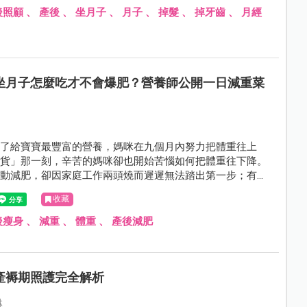
後照顧
、
產後
、
坐月子
、
月子
、
掉髮
、
掉牙齒
、
月經
坐月子怎麼吃才不會爆肥？營養師公開一日減重菜
為了給寶寶最豐富的營養，媽咪在九個月內努力把體重往上
卸貨」那一刻，辛苦的媽咪卻也開始苦惱如何把體重往下降。
運動減肥，卻因家庭工作兩頭燒而遲遲無法踏出第一步；有媽
甩肉，但還在坐月子、哺乳期，對於如何才能兼顧營養與消脂
收藏
頭兩個大。想知道產後減肥怎麼吃？自然產、剖腹產分別可以
且看專業營養師、運動教練怎麼說…
後瘦身
、
減重
、
體重
、
產後減肥
產褥期照護完全解析
綝