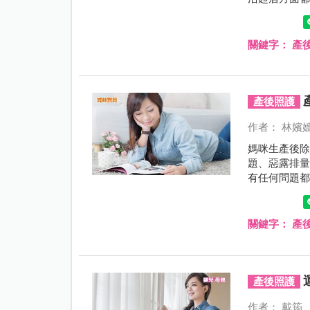
們琳琅滿目
關鍵字：
產
產後照護
作者： 林嬪
媽咪生產後
題、惡露排
有任何問題
置。
關鍵字：
產
產後照護
作者： 戴筠