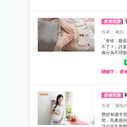
產後照護
作者： 戴筠
「奇怪，聽
不了？」許多
痛分為不同
善痛經症狀
重物，就可
關鍵字：
產
產後照護
作者： 陳怡
歷經40週辛
間，而產後
活起居方面