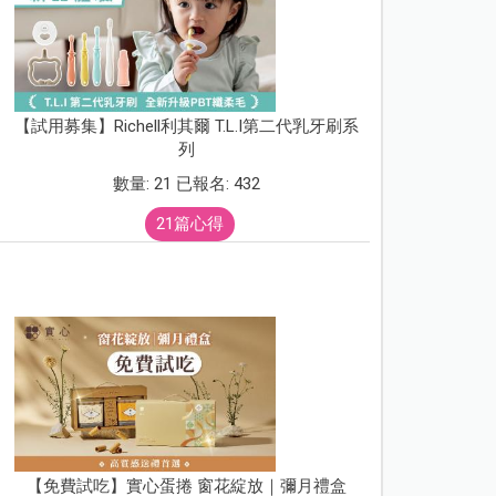
【試用募集】Richell利其爾 T.L.I第二代乳牙刷系
列
數量: 21 已報名: 432
21篇心得
【免費試吃】實心蛋捲 窗花綻放｜彌月禮盒