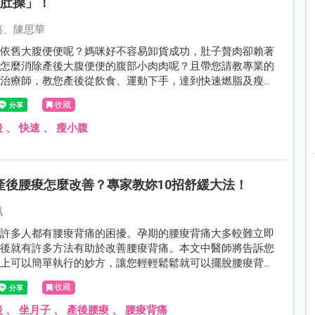
瘦肚操」！
惠、陳思華
咪依舊大腹便便呢？媽咪好不容易卸貨成功，肚子贅肉卻賴著
該怎麼消除產後大腹便便的腹部小肉肉呢？且帶您請教專業的
理治療師，教您產後從飲食、運動下手，達到快速燃脂及瘦肚
。
收藏
後
、
快速
、
瘦小腹
產後腰痠怎麼改善？專家教妳10招舒緩大法！
珮
，許多人都有腰痠背痛的困擾。孕期的腰痠背痛大多較難立即
產後就有許多方法有助於改善腰痠背痛。本文中醫師將告訴您
活上可以簡單執行的妙方，讓您輕輕鬆鬆就可以擺脫腰痠背痛
收藏
後
、
坐月子
、
產後腰痠
、
腰痠背痛