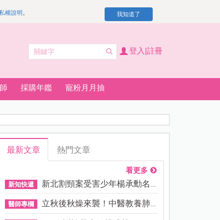
私權說明
。
我知道了
登入|註冊
師
採購年鑑
寵粉月月抽
最新文章
熱門文章
看更多
新北割頸案受害少年楊承勳名...
新知快遞
立秋後秋燥來襲！中醫教養肺...
醫師專欄