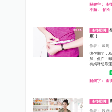
關鍵字：
產
不順
、
怕冷
產後照護
單！
作者： 戴筠
懷孕期間，
加。但在「
有媽咪想靠
咪想靠節食
簡直是一個
做什麼運動？
關鍵字：
產
產後照護
作者： 魏婕