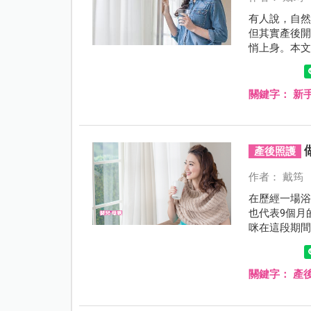
有人說，自
但其實產後
悄上身。本
帶與拉筋的
對症下藥。
散！
關鍵字：
新
產後照護
作者： 戴筠
在歷經一場
也代表9個月
咪在這段期
不大。本文
泄、心理狀
決之道。
關鍵字：
產