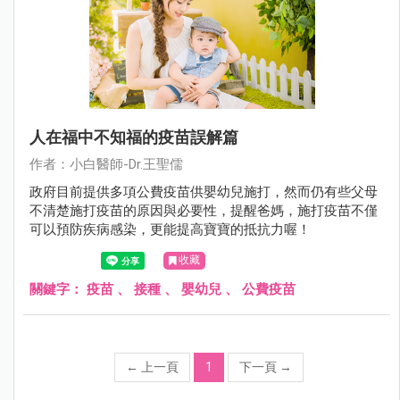
人在福中不知福的疫苗誤解篇
作者：小白醫師-Dr.王聖儒
政府目前提供多項公費疫苗供嬰幼兒施打，然而仍有些父母
不清楚施打疫苗的原因與必要性，提醒爸媽，施打疫苗不僅
可以預防疾病感染，更能提高寶寶的抵抗力喔！
收藏
關鍵字：
疫苗
、
接種
、
嬰幼兒
、
公費疫苗
←
上一頁
1
下一頁
→