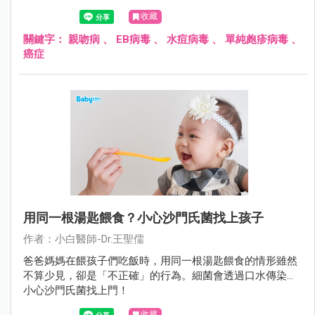
子、共用餐具，引起不必要的疾病。
收藏
關鍵字：
親吻病
、
EB病毒
、
水痘病毒
、
單純皰疹病毒
、
癌症
用同一根湯匙餵食？小心沙門氏菌找上孩子
作者：小白醫師-Dr.王聖儒
爸爸媽媽在餵孩子們吃飯時，用同一根湯匙餵食的情形雖然
不算少見，卻是「不正確」的行為。細菌會透過口水傳染…
小心沙門氏菌找上門！
收藏