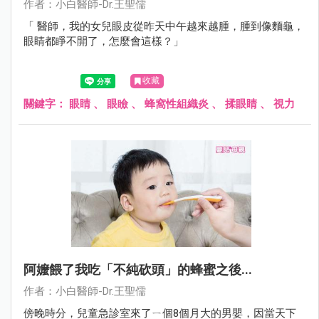
作者：小白醫師-Dr.王聖儒
「 醫師，我的女兒眼皮從昨天中午越來越腫，腫到像麵龜，
眼睛都睜不開了，怎麼會這樣？」
收藏
關鍵字：
眼睛
、
眼瞼
、
蜂窩性組織炎
、
揉眼睛
、
視力
阿嬤餵了我吃「不純砍頭」的蜂蜜之後...
作者：小白醫師-Dr.王聖儒
傍晚時分，兒童急診室來了ㄧ個8個月大的男嬰，因當天下