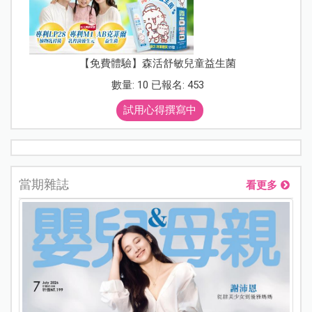
【免費體驗】森活舒敏兒童益生菌
數量: 10 已報名: 453
試用心得撰寫中
當期雜誌
看更多