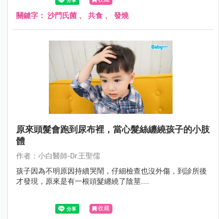
關鍵字：
沙門氏菌
、
共食
、
發燒
原來頭髮會跑到尿布裡，當心髮絲纏繞孩子的小肢
體
作者：小白醫師-Dr.王聖儒
孩子因為不明原因持續哭鬧，仔細檢查也沒外傷，到診所後
才發現，原來是有一根頭髮纏繞了陰莖......
收藏