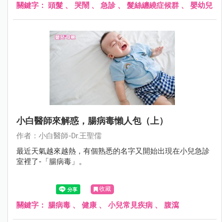
關鍵字：
頭髮
、
哭鬧
、
急診
、
髮絲纏繞症候群
、
嬰幼兒
小白醫師來解惑，腸病毒懶人包（上）
作者：小白醫師-Dr.王聖儒
最近天氣越來越熱，有個熟悉的名字又開始出現在小兒急診
室裡了-「腸病毒」。
收藏
關鍵字：
腸病毒
、
健康
、
小兒常見疾病
、
腹瀉