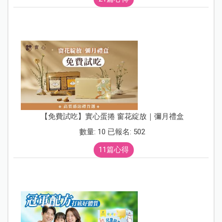
【免費試吃】實心蛋捲 窗花綻放｜彌月禮盒
數量: 10 已報名: 502
11篇心得