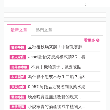
;
最新文章
熱門文章
看更多
立秋後秋燥來襲！中醫教養肺...
醫師專欄
Janet謝怡芬虎媽模式禁3C，看...
名人家庭
不買手機給孩子，就要被貼「...
部落客專欄
為什麼不想或不敢生二胎？這8...
家庭關係
0.05%阿托品近視控制眼藥水納...
寶貝健康
晚婚晚育是無法改變的現實，...
醫師專欄
小說家青竹酒產後成半植物人...
產後照護