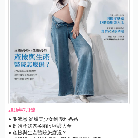
2026年7月號
● 謝沛恩 從甜美少女到優雅媽媽
● 剖婦產媽媽各階段照護大全
● 產檢與生產醫院怎麼選？