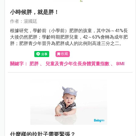
小時候胖，就是胖！
作者：湯國廷
根據研究，學齡前（小學前）肥胖的孩童，其中26～41%長
大後仍然肥胖；學齡時期肥胖兒童，42～63%會轉為成年肥
胖；肥胖青少年晉升為肥胖成人的比例則高達三分之二。
收藏
關鍵字：
肥胖
、
兒童及青少年生長身體質量指數
、
BMI
什麼樣的拉肚子需要緊張？