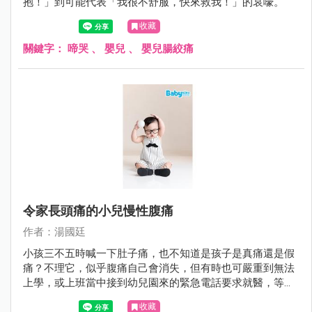
抱！」到可能代表「我很不舒服，快來救我！」的哀嚎。
收藏
關鍵字：
啼哭
、
嬰兒
、
嬰兒腸絞痛
令家長頭痛的小兒慢性腹痛
作者：湯國廷
小孩三不五時喊一下肚子痛，也不知道是孩子是真痛還是假
痛？不理它，似乎腹痛自己會消失，但有時也可嚴重到無法
上學，或上班當中接到幼兒園來的緊急電話要求就醫，等真
正帶小孩到醫院時，他又說不痛了。久而久之，腹痛好像是
收藏