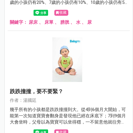
歲的小孩仍有20%、7歲的小孩仍有10%、10歲的小孩仍有5%
會尿床。尿床雖然稱不上什麼嚴重的醫療問題，但對父母或
收藏
小孩而言，尿床這件事，有時卻是沉重的打擊。
關鍵字：
尿床
、
床單
、
膀胱
、
水
、
尿
跌跌撞撞，要不要緊？
作者：湯國廷
幾乎所有的小孩都是跌跌撞撞到大。從4到6個月大開始，可
能第一次知道寶寶會翻身是發現他已經在床底下；7到9個月
大會坐時，父母以為寶寶可以坐得穩，一不留意他就往旁或
後傾倒；1歲剛會走路，搖搖晃晃，一不小心，不是往前就
收藏