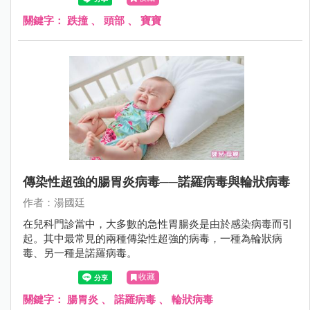
是往後撲倒；更不用說，2歲時爬上爬下，不知天高地厚，
沒有懼高症，很容易從椅子或沙發上摔下來。
關鍵字：
跌撞
、
頭部
、
寶寶
傳染性超強的腸胃炎病毒──諾羅病毒與輪狀病毒
作者：湯國廷
在兒科門診當中，大多數的急性胃腸炎是由於感染病毒而引
起。其中最常見的兩種傳染性超強的病毒，一種為輪狀病
毒、另一種是諾羅病毒。
收藏
關鍵字：
腸胃炎
、
諾羅病毒
、
輪狀病毒