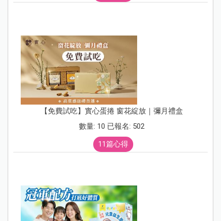
【免費試吃】實心蛋捲 窗花綻放｜彌月禮盒
數量: 10 已報名: 502
11篇心得