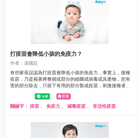
打疫苗會降低小孩的免疫力？
作者：湯國廷
有些家長誤認為打疫苗會降低小孩的免疫力，事實上，接種
疫苗，乃是藉著將整個或部分的細菌或病毒或其產物，把有
害的部分除去，只留下有用的部分製成疫苗，刺激接種者的
免疫系統，使接種者自己能產生危險性低卻類似自染感染的
收藏
免疫反應，也就是產生保護力（主動免疫）。 不可否認的，
預防重於治療。尤其對於傳染病，注射疫苗是抵抗傳染病最
關鍵字：
疫苗
、
免疫力
、
減毒疫苗
、
非活性疫苗
好的方法。