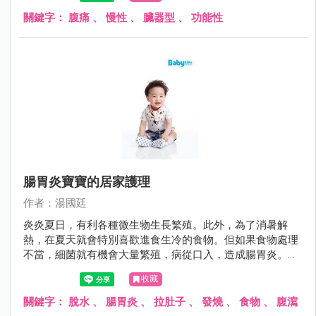
「狼來了」故事中的主角，雖然前幾次醫師都說目前沒問
題，但許多父母又怕因為疏忽大意而延誤病情，搞得一個頭
關鍵字：
腹痛
、
慢性
、
臟器型
、
功能性
兩個大。
腸胃炎寶寶的居家護理
作者：湯國廷
炎炎夏日，有利各種微生物生長繁殖。此外，為了消暑解
熱，在夏天就會特別喜歡進食生冷的食物。但如果食物處理
不當，細菌就有機會大量繁殖，病從口入，造成腸胃炎。腸
胃炎的症狀不外乎嘔吐與腹瀉，其症狀可輕可重，就醫之
收藏
前，如何避免進一步惡化，其實有些撇步。
關鍵字：
脫水
、
腸胃炎
、
拉肚子
、
發燒
、
食物
、
腹瀉